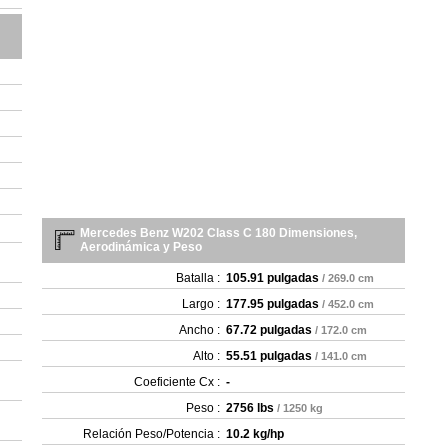
- 2
- 2
- 2
- 2
- 2
- 2
- 2
- 2
- 2
- 
- 
- 
Mercedes Benz W202 Class C 180 Dimensiones,
Aerodinámica y Peso
Batalla :
105.91 pulgadas
/ 269.0 cm
Largo :
177.95 pulgadas
/ 452.0 cm
Ancho :
67.72 pulgadas
/ 172.0 cm
Alto :
55.51 pulgadas
/ 141.0 cm
Coeficiente Cx :
-
Peso :
2756 lbs
/ 1250 kg
Relación Peso/Potencia :
10.2 kg/hp