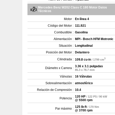
Mercedes Benz W202 Class C 180 Motor Datos
Técnicos
Motor :
En línea 4
Código del Motor :
111.921
Combustible :
Gasolina
Alimentación :
MPI - Bosch HFM Motronic
Situación :
Longitudinal
Posición del Motor :
Delantero
3
Cilindrada :
109.8 cu-in
/ 1799 cm
3.36 x 3.1 pulgadas
Diámetro x Carrera :
85.3 x 78.7 mm
Válvulas :
16 Válvulas
Sobrealimentación :
atmosférico
Relación de Compresión :
10.4
120 HP
/ 122 PS / 90 kW
Potencia :
@ 5500 rpm
125 lb-ft
/ 170 Nm
Par máximo :
@ 3700 rpm