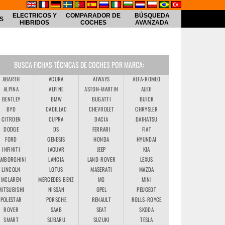
ELECTRICOS Y
COMPARADOR DE
BÚSQUEDA
S
HIBRIDOS
COCHES
AVANZADA
BUSCA FICHAS TÉCNICAS DE COCHES POR MARCA:
ABARTH
ACURA
AIWAYS
ALFA-ROMEO
ALPINA
ALPINE
ASTON-MARTIN
AUDI
BENTLEY
BMW
BUGATTI
BUICK
BYD
CADILLAC
CHEVROLET
CHRYSLER
CITROEN
CUPRA
DACIA
DAIHATSU
DODGE
DS
FERRARI
FIAT
FORD
GENESIS
HONDA
HYUNDAI
INFINITI
JAGUAR
JEEP
KIA
AMBORGHINI
LANCIA
LAND-ROVER
LEXUS
LINCOLN
LOTUS
MASERATI
MAZDA
MCLAREN
MERCEDES-BENZ
MG
MINI
MITSUBISHI
NISSAN
OPEL
PEUGEOT
POLESTAR
PORSCHE
RENAULT
ROLLS-ROYCE
ROVER
SAAB
SEAT
SKODA
SMART
SUBARU
SUZUKI
TESLA