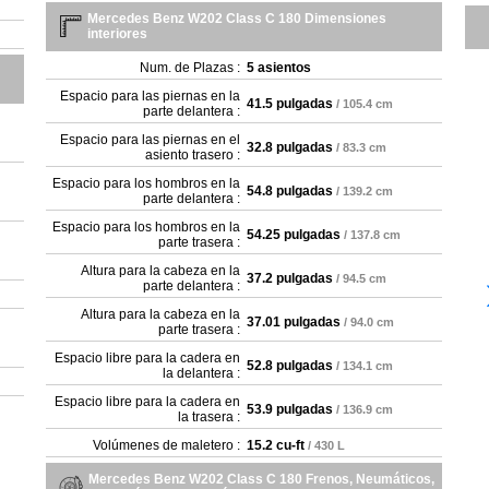
Mercedes Benz W202 Class C 180 Dimensiones
interiores
Num. de Plazas :
5 asientos
Espacio para las piernas en la
41.5 pulgadas
/ 105.4 cm
parte delantera :
Espacio para las piernas en el
32.8 pulgadas
/ 83.3 cm
asiento trasero :
Espacio para los hombros en la
54.8 pulgadas
/ 139.2 cm
parte delantera :
Espacio para los hombros en la
54.25 pulgadas
/ 137.8 cm
parte trasera :
Altura para la cabeza en la
37.2 pulgadas
/ 94.5 cm
parte delantera :
Altura para la cabeza en la
37.01 pulgadas
/ 94.0 cm
parte trasera :
Espacio libre para la cadera en
52.8 pulgadas
/ 134.1 cm
la delantera :
Espacio libre para la cadera en
53.9 pulgadas
/ 136.9 cm
la trasera :
Volúmenes de maletero :
15.2 cu-ft
/ 430 L
Mercedes Benz W202 Class C 180 Frenos, Neumáticos,