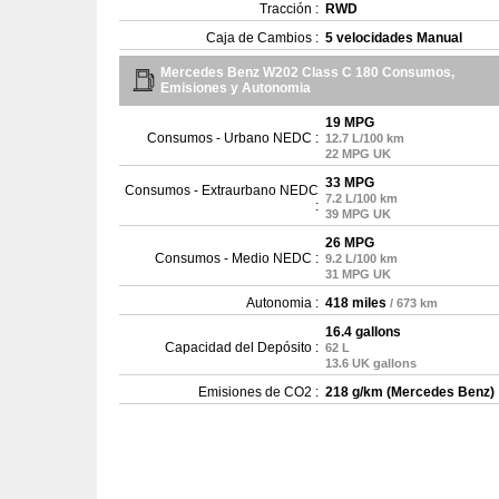
Tracción :
RWD
Caja de Cambios :
5 velocidades Manual
Mercedes Benz W202 Class C 180 Consumos,
Emisiones y Autonomia
19 MPG
Consumos - Urbano NEDC :
12.7 L/100 km
22 MPG UK
33 MPG
Consumos - Extraurbano NEDC
7.2 L/100 km
:
39 MPG UK
26 MPG
Consumos - Medio NEDC :
9.2 L/100 km
31 MPG UK
Autonomia :
418 miles
/ 673 km
16.4 gallons
Capacidad del Depósito :
62 L
13.6 UK gallons
Emisiones de CO2 :
218 g/km (Mercedes Benz)