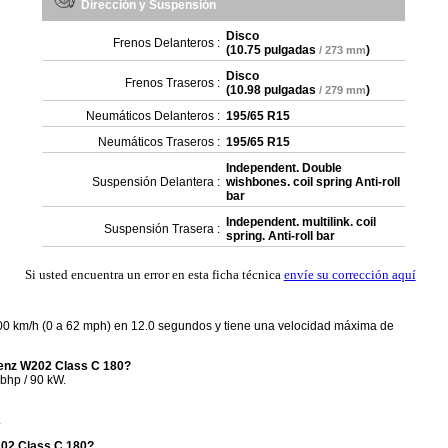
Dirección y Suspensión
Disco
Frenos Delanteros :
(
10.75 pulgadas
)
/ 273 mm
Disco
Frenos Traseros :
(
10.98 pulgadas
)
/ 279 mm
Neumáticos Delanteros :
195/65 R15
Neumáticos Traseros :
195/65 R15
Independent. Double
Suspensión Delantera :
wishbones. coil spring Anti-roll
bar
Independent. multilink. coil
Suspensión Trasera :
spring. Anti-roll bar
Si usted encuentra un error en esta ficha técnica
envíe su corrección aquí
0 km/h (0 a 62 mph) en 12.0 segundos y tiene una velocidad máxima de
Benz W202 Class C 180?
bhp / 90 kW.
.
202 Class C 180?