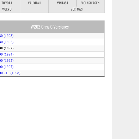
TOYOTA
VAUXHALL
VINFAST
VOLKSWAGEN
VOLVO
VER MÁS
W202 Class C Versiones
80 (1993)
80 (1995)
80 (1997)
00 (1994)
00 (1995)
00 (1997)
00 CDI (1998)
00 Diesel (1993)
00 Kompressor (1997)
00 Kompressor Automatic (1997)
20 (1993)
20 (1995)
20 CDI (1997)
20 Diesel (1993)
20 Diesel (1995)
20 Diesel (1997)
30 (1996)