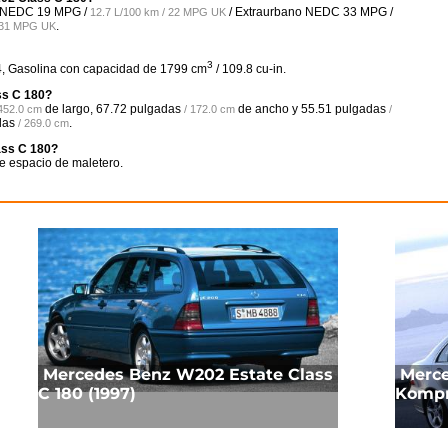
o NEDC
19 MPG /
/ Extraurbano NEDC
33 MPG /
12.7 L/100 km / 22 MPG UK
.
/ 31 MPG UK
3
4, Gasolina con capacidad de 1799 cm
/ 109.8 cu-in.
ss C 180?
de largo,
67.72 pulgadas
de ancho y
55.51 pulgadas
 452.0 cm
/ 172.0 cm
/
das
.
/ 269.0 cm
ass C 180?
e espacio de maletero.
Mercedes Benz W202 Estate Class
Merce
C 180 (1997)
Kompr