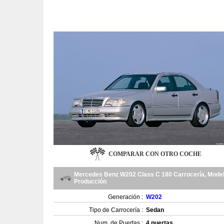
COMPARAR CON OTRO COCHE
Mercedes Benz W202 Class C 180 Carrocería, Model
Producción
Generación :
W202
Tipo de Carrocería :
Sedan
Num. de Puertas :
4 puertas