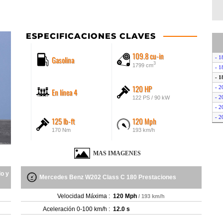
ESPECIFICACIONES CLAVES
109.8 cu-in
Gasolina
- 1
3
1799 cm
- 1
- 1
120 HP
- 2
En línea 4
- 2
122 PS / 90 kW
- 2
- 2
125 lb-ft
120 Mph
- 2
170 Nm
193 km/h
- 2
- 2
MAS IMAGENES
- 2
- 2
o y
- 2
Mercedes Benz W202 Class C 180 Prestaciones
- 2
Velocidad Máxima :
120 Mph
/ 193 km/h
- 2
- 2
Aceleración 0-100 km/h :
12.0 s
- 2