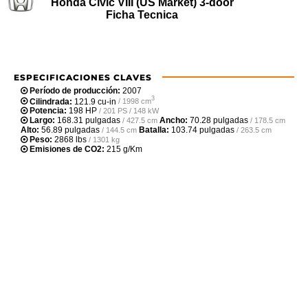
Honda Civic VIII (US Market) 3-door
Ficha Tecnica
ESPECIFICACIONES CLAVES
Período de producción:
2007
3
Cilindrada:
121.9 cu-in
/ 1998 cm
Potencia:
198 HP
/ 201 PS / 148 kW
Largo:
168.31 pulgadas
Ancho:
70.28 pulgadas
/ 427.5 cm
/ 178.5 cm
Alto:
56.89 pulgadas
Batalla:
103.74 pulgadas
/ 144.5 cm
/ 263.5 cm
Peso:
2868 lbs
/ 1301 kg
Emisiones de CO2:
215 g/Km