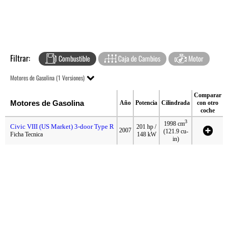
Filtrar:
Combustible
Caja de Cambios
Motor
Motores de Gasolina (1 Versiones)
Comparar
Motores de Gasolina
Año
Potencia
Cilindrada
con otro
coche
3
1998 cm
Civic VIII (US Market) 3-door Type R
201 hp /
2007
(121.9 cu-
Ficha Tecnica
148 kW
in)