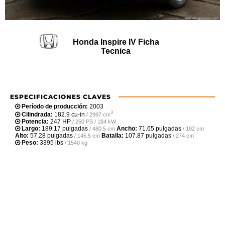
Honda Inspire IV Ficha
Tecnica
ESPECIFICACIONES CLAVES
Período de producción:
2003
3
Cilindrada:
182.9 cu-in
/ 2997 cm
Potencia:
247 HP
/ 250 PS / 184 kW
Largo:
189.17 pulgadas
Ancho:
71.65 pulgadas
/ 480.5 cm
/ 182 cm
Alto:
57.28 pulgadas
Batalla:
107.87 pulgadas
/ 145.5 cm
/ 274 cm
Peso:
3395 lbs
/ 1540 kg