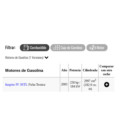
Filtrar:
Combustible
Caja de Cambios
Motor
Motores de Gasolina (1 Versiones)
Comparar
Motores de Gasolina
Año
Potencia
Cilindrada
con otro
coche
3
2997 cm
250 hp /
Inspire IV 30TL
2003
Ficha Tecnica
(182.9 cu-
184 kW
in)