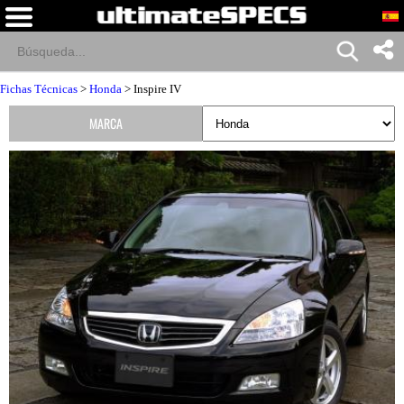
Fichas Técnicas
>
Honda
> Inspire IV
MARCA