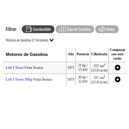
Filtrar:
Combustible
Caja de Cambios
Motor
Motores de Gasolina (2 Versiones)
Comparar
Motores de Gasolina
Año
Potencia
Cilindrada
con otro
coche
3
21 hp /
357 cm
Life I Town
Ficha Tecnica
1971
15 kW
(21.8 cu-in)
3
30 hp /
357 cm
Life I Town 30hp
Ficha Tecnica
1971
22 kW
(21.8 cu-in)