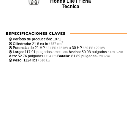
Honda Life I Ficha
Tecnica
ESPECIFICACIONES CLAVES
Período de producción:
1971
3
Cilindrada:
21.8 cu-in
/ 357 cm
Potencia:
de
21 HP
a
30 HP
/ 21 PS / 15 kW
/ 30 PS / 22 kW
Largo:
117.91 pulgadas
Ancho:
50.98 pulgadas
/ 299.5 cm
/ 129.5 cm
Alto:
52.76 pulgadas
Batalla:
81.89 pulgadas
/ 134 cm
/ 208 cm
Peso:
1124 lbs
/ 510 kg