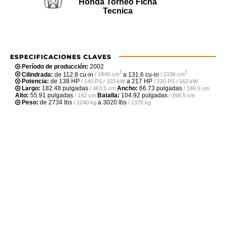
Honda Torneo Ficha
Tecnica
ESPECIFICACIONES CLAVES
Período de producción:
2002
3
3
Cilindrada:
de
112.8 cu-in
a
131.6 cu-in
/ 1849 cm
/ 2156 cm
Potencia:
de
138 HP
a
217 HP
/ 140 PS / 103 kW
/ 220 PS / 162 kW
Largo:
182.48 pulgadas
Ancho:
66.73 pulgadas
/ 463.5 cm
/ 169.5 cm
Alto:
55.91 pulgadas
Batalla:
104.92 pulgadas
/ 142 cm
/ 266.5 cm
Peso:
de
2734 lbs
a
3020 lbs
/ 1240 kg
/ 1370 kg