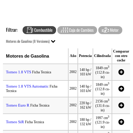
Filtrar:
Combustible
Caja de Cambios
Motor
Motores de Gasolina (8 Versiones)
Comparar
Motores de Gasolina
Año
Potencia
Cilindrada
con otro
coche
3
1849 cm
140 hp /
Torneo 1.8 VTS
2002
Ficha Tecnica
(112.8 cu-
103 kW
in)
3
1849 cm
Torneo 1.8 VTS Automatic
Ficha
140 hp /
2002
(112.8 cu-
Tecnica
103 kW
in)
3
2156 cm
220 hp /
Torneo Euro R
2002
Ficha Tecnica
(131.6 cu-
162 kW
in)
3
1997 cm
180 hp /
Torneo SiR
2002
Ficha Tecnica
(121.9 cu-
132 kW
in)