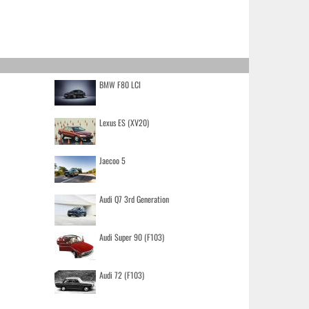
BMW F80 LCI
Lexus ES (XV20)
Jaecoo 5
Audi Q7 3rd Generation
Audi Super 90 (F103)
Audi 72 (F103)