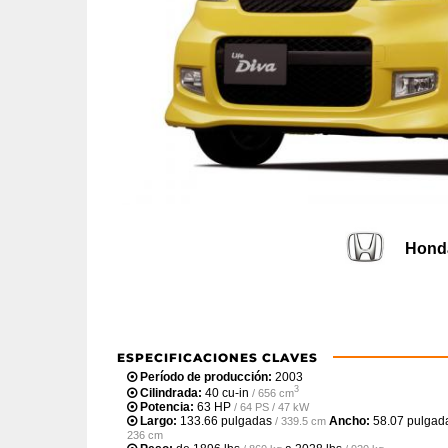
Honda
ESPECIFICACIONES CLAVES
Período de producción:
2003
3
Cilindrada:
40 cu-in
/ 656 cm
Potencia:
63 HP
/ 64 PS / 47 kW
Largo:
133.66 pulgadas
Ancho:
58.07 pulgad
/ 339.5 cm
236 cm