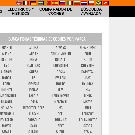
ELECTRICOS Y
COMPARADOR DE
BÚSQUEDA
S
HIBRIDOS
COCHES
AVANZADA
BUSCA FICHAS TÉCNICAS DE COCHES POR MARCA:
ABARTH
ACURA
AIWAYS
ALFA-ROMEO
ALPINA
ALPINE
ASTON-MARTIN
AUDI
BENTLEY
BMW
BUGATTI
BUICK
BYD
CADILLAC
CHEVROLET
CHRYSLER
CITROEN
CUPRA
DACIA
DAIHATSU
DODGE
DS
FERRARI
FIAT
FORD
GENESIS
HONDA
HYUNDAI
INFINITI
JAGUAR
JEEP
KIA
AMBORGHINI
LANCIA
LAND-ROVER
LEXUS
LINCOLN
LOTUS
MASERATI
MAZDA
MCLAREN
MERCEDES-BENZ
MG
MINI
MITSUBISHI
NISSAN
OPEL
PEUGEOT
POLESTAR
PORSCHE
RENAULT
ROLLS-ROYCE
ROVER
SAAB
SEAT
SKODA
SMART
SUBARU
SUZUKI
TESLA