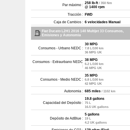
258 lb-ft
/ 350 Nm
Par máximo :
@ 1400 rpm
Tracción :
FWD
Caja de Cambios :
6 velocidades Manual
Fiat Ducato L2H1 2016 140 Multijet 33 Consumos,
Emisiones y Autonomia
30 MPG
Consumos - Urbano NEDC :
7.8 L/100 km
36 MPG UK
38 MPG
Consumos - Extraurbano NEDC
6.2 L/100 km
:
46 MPG UK
35 MPG
Consumos - Medio NEDC :
6.8 L/100 km
42 MPG UK
Autonomia :
685 miles
/ 1102 km
19.8 gallons
Capacidad del Depósito :
75 L
16.5 UK gallons
5 gallons
Depósito de AdBlue :
19 L
4.2 UK gallons
Emisiones de CO2 :
179 g/km (Fiat)