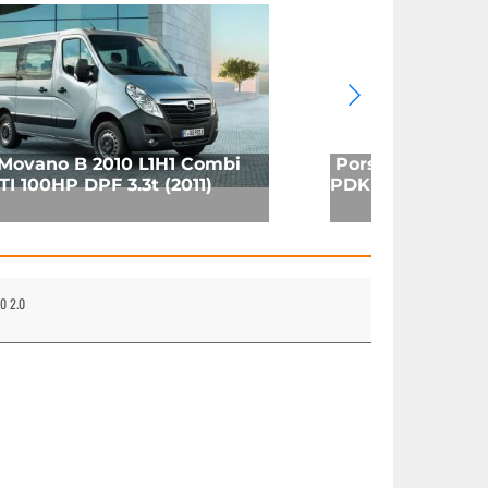
Movano B 2010 L1H1 Combi
Porsche 911 Coup
TI 100HP DPF 3.3t (2011)
PDK (2025)
0 2.0