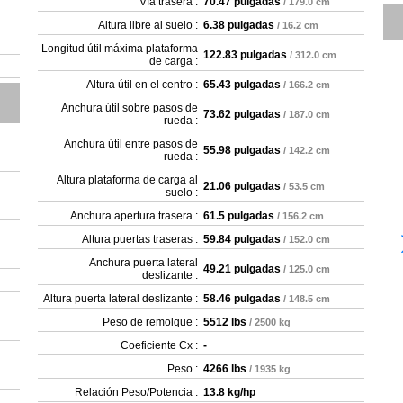
Vía trasera :
70.47 pulgadas
/ 179.0 cm
Altura libre al suelo :
6.38 pulgadas
/ 16.2 cm
Longitud útil máxima plataforma
122.83 pulgadas
/ 312.0 cm
de carga :
Altura útil en el centro :
65.43 pulgadas
/ 166.2 cm
Anchura útil sobre pasos de
73.62 pulgadas
/ 187.0 cm
rueda :
Anchura útil entre pasos de
55.98 pulgadas
/ 142.2 cm
rueda :
Altura plataforma de carga al
21.06 pulgadas
/ 53.5 cm
suelo :
Anchura apertura trasera :
61.5 pulgadas
/ 156.2 cm
Altura puertas traseras :
59.84 pulgadas
/ 152.0 cm
Anchura puerta lateral
49.21 pulgadas
/ 125.0 cm
deslizante :
Altura puerta lateral deslizante :
58.46 pulgadas
/ 148.5 cm
Peso de remolque :
5512 lbs
/ 2500 kg
Coeficiente Cx :
-
Peso :
4266 lbs
/ 1935 kg
Relación Peso/Potencia :
13.8 kg/hp