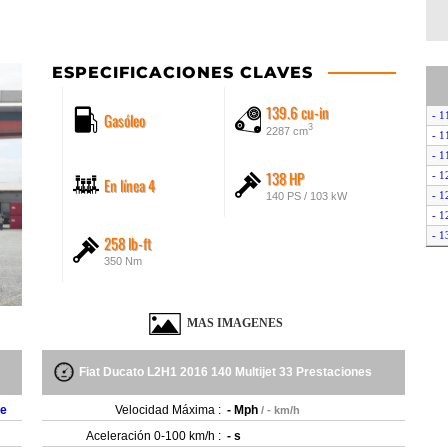
ESPECIFICACIONES CLAVES
139.6 cu-in
Gasóleo
- 1
3
2287 cm
- 1
- 1
138 HP
- 1
En línea 4
- 1
140 PS / 103 kW
- 1
- 1
258 lb-ft
- 1
350 Nm
- 1
- 1
- 1
MAS IMAGENES
- 1
- 1
Fiat Ducato L2H1 2016 140 Multijet 33 Prestaciones
- 1
- 1
te
Velocidad Máxima :
- Mph
/ - km/h
- 1
Aceleración 0-100 km/h :
- s
- 1