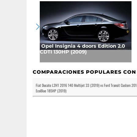
Opel Insignia 4 doors Edition 2.0
CDTI 130HP (2009)
COMPARACIONES POPULARES CON
Fiat Ducato L2H1 2016 140 Multijet 33 (2019) vs Ford Transit Custom 20
EcoBlue 185HP (2019)