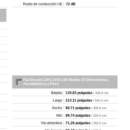
- 1
Ruido de conducción UE :
72 dB
- 1
- 1
- 1
- 1
- 1
- 1
- 1
- 1
Fiat Ducato L2H1 2016 140 Multijet 33 Dimensiones,
Aerodinámica y Peso
Batalla :
135.83 pulgadas
/ 345.0 cm
Largo :
213.11 pulgadas
/ 541.3 cm
Ancho :
80.71 pulgadas
/ 205.0 cm
Alto :
88.74 pulgadas
/ 225.4 cm
Vía delantera :
71.26 pulgadas
/ 181.0 cm