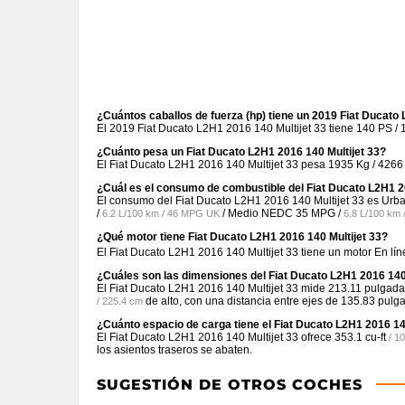
¿Cuántos caballos de fuerza (hp) tiene un 2019 Fiat Ducato 
El 2019 Fiat Ducato L2H1 2016 140 Multijet 33 tiene 140 PS / 
¿Cuánto pesa un Fiat Ducato L2H1 2016 140 Multijet 33?
El Fiat Ducato L2H1 2016 140 Multijet 33 pesa 1935 Kg / 4266 
¿Cuál es el consumo de combustible del Fiat Ducato L2H1 2
El consumo del Fiat Ducato L2H1 2016 140 Multijet 33 es U
/
/ Medio NEDC
35 MPG /
6.2 L/100 km / 46 MPG UK
6.8 L/100 km
¿Qué motor tiene Fiat Ducato L2H1 2016 140 Multijet 33?
El Fiat Ducato L2H1 2016 140 Multijet 33 tiene un motor En l
¿Cuáles son las dimensiones del Fiat Ducato L2H1 2016 140 
El Fiat Ducato L2H1 2016 140 Multijet 33 mide
213.11 pulgada
de alto, con una distancia entre ejes de
135.83 pulg
/ 225.4 cm
¿Cuánto espacio de carga tiene el Fiat Ducato L2H1 2016 14
El Fiat Ducato L2H1 2016 140 Multijet 33 ofrece
353.1 cu-ft
/ 1
los asientos traseros se abaten.
SUGESTIÓN DE OTROS COCHES