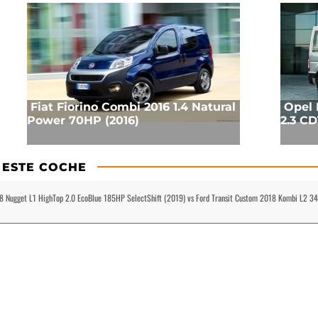
Fiat Fiorino Combi 2016 1.4 Natural
Opel 
Power 70HP (2016)
2.3 CD
 ESTE COCHE
18 Nugget L1 HighTop 2.0 EcoBlue 185HP SelectShift (2019) vs Ford Transit Custom 2018 Kombi L2 34