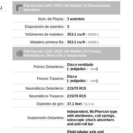
Fiat Ducato L2H1 2016 140 Multijet 33 Dimensiones
.)
interiores
Num. de Plazas :
3 asientos
Disposición de asientos :
3
Volúmenes de maletero :
353.1 cu-ft
/ 10000 L
Malatero primera fila :
353.1 cu-ft
/ 10000 L
Fiat Ducato L2H1 2016 140 Multijet 33 Frenos,
Neumáticos, Dirección y Suspensión
Disco ventilado
Frenos Delanteros :
(
- pulgadas
)
/ - mm
Disco
Frenos Traseros :
(
- pulgadas
)
/ - mm
Neumáticos Delanteros :
215/70 R15
Neumáticos Traseros :
215/70 R15
Diámetro de giro :
37.1 feet
/ 11.3 m
Independent, McPherson type
with wishbones, coil springs,
Suspensión Delantera :
telescopic shock absorbers
and anti-roll bar
Rigid tubular axle and