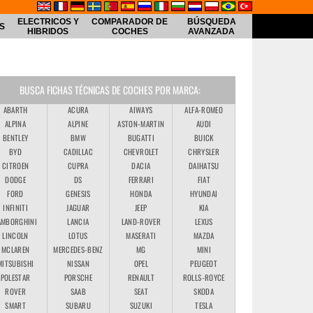
ELECTRICOS Y
COMPARADOR DE
BÚSQUEDA
S
HIBRIDOS
COCHES
AVANZADA
BUSCA FICHAS TÉCNICAS DE COCHES POR MARCA:
ABARTH
ACURA
AIWAYS
ALFA-ROMEO
ALPINA
ALPINE
ASTON-MARTIN
AUDI
BENTLEY
BMW
BUGATTI
BUICK
BYD
CADILLAC
CHEVROLET
CHRYSLER
CITROEN
CUPRA
DACIA
DAIHATSU
DODGE
DS
FERRARI
FIAT
FORD
GENESIS
HONDA
HYUNDAI
INFINITI
JAGUAR
JEEP
KIA
AMBORGHINI
LANCIA
LAND-ROVER
LEXUS
LINCOLN
LOTUS
MASERATI
MAZDA
MCLAREN
MERCEDES-BENZ
MG
MINI
MITSUBISHI
NISSAN
OPEL
PEUGEOT
POLESTAR
PORSCHE
RENAULT
ROLLS-ROYCE
ROVER
SAAB
SEAT
SKODA
SMART
SUBARU
SUZUKI
TESLA