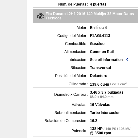
Num. de Puertas :
4 puertas
Fiat Ducato L2H1 2016 140 Multijet 33 Motor Datos
Técnicos
Motor :
En línea 4
Código del Motor :
F1AGL4113
Combustible :
Gasóleo
Alimentación :
Common Rail
Lubricación :
See oil information
Situación :
Transversal
Posición del Motor :
Delantero
3
Cilindrada :
139.6 cu-in
/ 2287 cm
3.46 x 3.7 pulgadas
Diámetro x Carrera :
88.0 x 94.0 mm
Válvulas :
16 Válvulas
Sobrealimentación :
Turbo Intercooler
Relación de Compresión :
16.2
138 HP
/ 140 PS / 103 kW
Potencia :
@ 3500 rpm