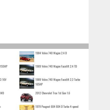
1984 Volvo 740 Wagon 2.4 D
o 155HP
1989 Volvo 740 Wagon Facelift 2.4 TD
.3 16V
1989 Volvo 740 Wagon Facelift 2.3 Turbo
165HP
 AWD
2012 Chevrolet Trax 1st Gen 1.6
o
1979 Peugeot 604 604 D Turbo 4-speed