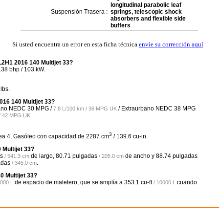
longitudinal parabolic leaf
Suspensión Trasera :
springs, telescopic shock
absorbers and flexible side
buffers
Si usted encuentra un error en esta ficha técnica
envíe su corrección aquí
L2H1 2016 140 Multijet 33?
138 bhp / 103 kW.
lbs.
016 140 Multijet 33?
rbano NEDC
30 MPG /
/ Extraurbano NEDC
38 MPG
7.8 L/100 km / 36 MPG UK
.
 / 42 MPG UK
3
ínea 4, Gasóleo con capacidad de 2287 cm
/ 139.6 cu-in.
Multijet 33?
s
de largo,
80.71 pulgadas
de ancho y
88.74 pulgadas
/ 541.3 cm
/ 205.0 cm
adas
.
/ 345.0 cm
0 Multijet 33?
de espacio de maletero, que se amplía a
353.1 cu-ft
cuando
0000 L
/ 10000 L