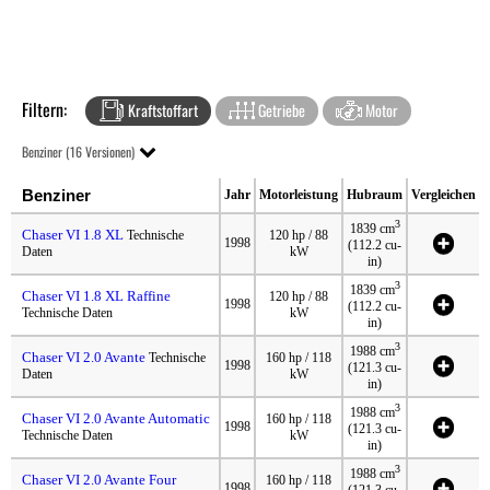
Filtern:
Kraftstoffart
Getriebe
Motor
Benziner (16 Versionen)
Benziner
Jahr
Motorleistung
Hubraum
Vergleichen
3
1839 cm
Chaser VI 1.8 XL
Technische
120 hp / 88
1998
(112.2 cu-
Daten
kW
in)
3
1839 cm
Chaser VI 1.8 XL Raffine
120 hp / 88
1998
(112.2 cu-
Technische Daten
kW
in)
3
1988 cm
Chaser VI 2.0 Avante
Technische
160 hp / 118
1998
(121.3 cu-
Daten
kW
in)
3
1988 cm
Chaser VI 2.0 Avante Automatic
160 hp / 118
1998
(121.3 cu-
Technische Daten
kW
in)
3
1988 cm
Chaser VI 2.0 Avante Four
160 hp / 118
1998