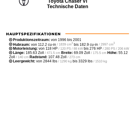
Toyota Chaser VI
Technische Daten
HAUPTSPEZIFIKATIONEN
Produktionszeitraum:
von 1996 bis 2001
3
3
Hubraum:
von
112.2 cu-in
bis
182.9 cu-in
/ 1839 cm
/ 2997 cm
Motorleistung:
von
118 HP
bis
276 HP
/ 120 PS / 88 kW
/ 280 PS / 206 kW
Länge:
185.63 Zoll
Breite:
69.09 Zoll
Höhe:
55.12
/ 471.5 cm
/ 175.5 cm
Zoll
Radstand:
107.48 Zoll
/ 140 cm
/ 273 cm
Leergewicht‎:
von
2844 lbs
bis
3329 lbs
/ 1290 kg
/ 1510 kg