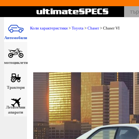
Коли характеристики
>
Toyota
>
Chaser
> Chaser VI
Автомобили
мотоциклети
Трактори
Летателни
апарати