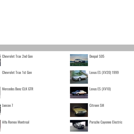
Chevrolet Trax 2nd Gen
Deepal S05
Chevrolet Trax 1st Gen
Lexus ES (XV20) 1999
Mercedes Benz CLK GTR
Lexus ES (XV10)
Jaecoo 7
Citroen SM
Alfa Romeo Montreal
Porsche Cayenne Electric