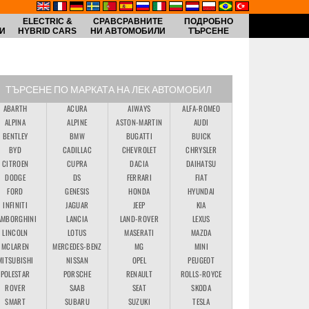
ELECTRIC &
СРАВСРАВНИТЕ
ПОДРОБНО
И
HYBRID CARS
НИ АВТОМОБИЛИ
ТЪРСЕНЕ
ТЪРСЕНЕ ПО МАРКАТА НА ЛЕК АВТОМОБИЛ
ABARTH
ACURA
AIWAYS
ALFA-ROMEO
ALPINA
ALPINE
ASTON-MARTIN
AUDI
BENTLEY
BMW
BUGATTI
BUICK
BYD
CADILLAC
CHEVROLET
CHRYSLER
CITROEN
CUPRA
DACIA
DAIHATSU
DODGE
DS
FERRARI
FIAT
FORD
GENESIS
HONDA
HYUNDAI
INFINITI
JAGUAR
JEEP
KIA
AMBORGHINI
LANCIA
LAND-ROVER
LEXUS
LINCOLN
LOTUS
MASERATI
MAZDA
MCLAREN
MERCEDES-BENZ
MG
MINI
MITSUBISHI
NISSAN
OPEL
PEUGEOT
POLESTAR
PORSCHE
RENAULT
ROLLS-ROYCE
ROVER
SAAB
SEAT
SKODA
SMART
SUBARU
SUZUKI
TESLA