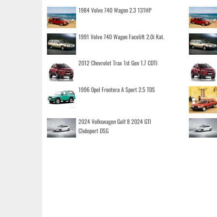
1984 Volvo 740 Wagon 2.3 131HP
1991 Volvo 740 Wagon Facelift 2.0i Kat.
2012 Chevrolet Trax 1st Gen 1.7 CDTI
1996 Opel Frontera A Sport 2.5 TDS
2024 Volkswagen Golf 8 2024 GTI
Clubsport DSG