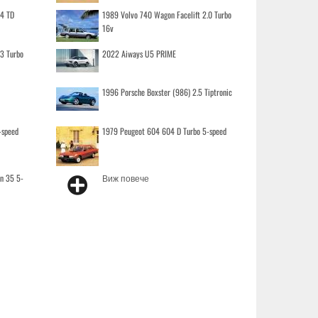
.4 TD
1989 Volvo 740 Wagon Facelift 2.0 Turbo
16v
.3 Turbo
2022 Aiways U5 PRIME
1996 Porsche Boxster (986) 2.5 Tiptronic
-speed
1979 Peugeot 604 604 D Turbo 5-speed
on 35 5-
Виж повече