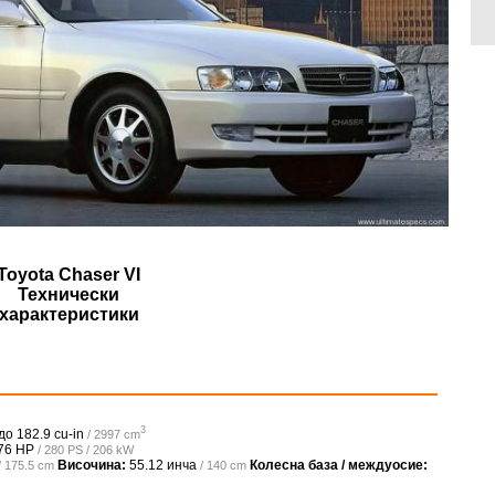
Toyota Chaser VI
Технически
характеристики
3
до
182.9 cu-in
/ 2997 cm
76 HP
/ 280 PS / 206 kW
Височина:
55.12 инча
Колесна база / междуосие:
/ 175.5 cm
/ 140 cm