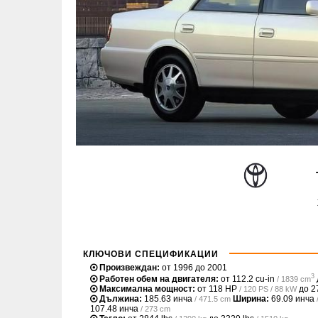
КЛЮЧОВИ СПЕЦИФИКАЦИИ
Произвеждан:
от 1996 до 2001
3
Работен обем на двигателя:
от
112.2 cu-in
/ 1839 cm
Максимална мощност:
от
118 HP
до
2
/ 120 PS / 88 kW
Дължина:
185.63 инча
Ширина:
69.09 инча
/ 471.5 cm
107.48 инча
/ 273 cm