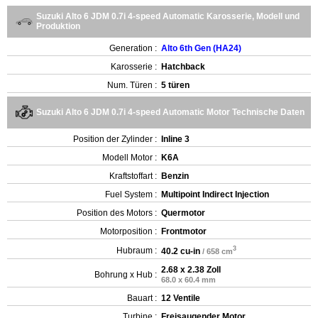
Suzuki Alto 6 JDM 0.7i 4-speed Automatic Karosserie, Modell und
Produktion
Generation :
Alto 6th Gen (HA24)
Karosserie :
Hatchback
Num. Türen :
5 türen
Suzuki Alto 6 JDM 0.7i 4-speed Automatic Motor Technische Daten
Position der Zylinder :
Inline 3
Modell Motor :
K6A
Kraftstoffart :
Benzin
Fuel System :
Multipoint Indirect Injection
Position des Motors :
Quermotor
Motorposition :
Frontmotor
3
Hubraum :
40.2 cu-in
/ 658 cm
2.68 x 2.38 Zoll
Bohrung x Hub :
68.0 x 60.4 mm
Bauart :
12 Ventile
Turbine :
Freisaugender Motor