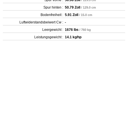
Spur vorne :
50.98 Zoll
/ 129.5 cm
Spur hinten :
50.79 Zoll
/ 129.0 cm
Bodenfreiheit :
5.91 Zoll
/ 15.0 cm
Luftwiderstandsbeiwert Cw :
-
Leergewicht‎ :
1676 lbs
/ 760 kg
Leistungsgewicht :
14.1 kg/hp