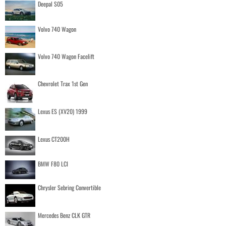
Deepal S05
Volvo 740 Wagon
Volvo 740 Wagon Facelift
Chevrolet Trax 1st Gen
Lexus ES (XV20) 1999
Lexus CT200H
BMW F80 LCI
Chrysler Sebring Convertible
Mercedes Benz CLK GTR