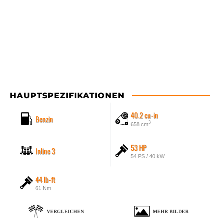
HAUPTSPEZIFIKATIONEN
40.2 cu-in
Benzin
3
658 cm
53 HP
Inline 3
54 PS / 40 kW
44 lb-ft
61 Nm
VERGLEICHEN
MEHR BILDER