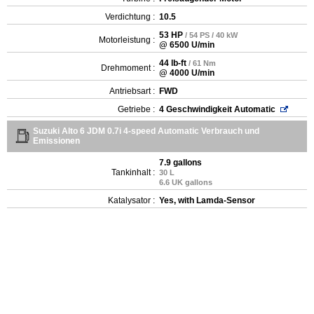
Verdichtung :
10.5
53 HP
/ 54 PS / 40 kW
Motorleistung :
@ 6500 U/min
44 lb-ft
/ 61 Nm
Drehmoment :
@ 4000 U/min
Antriebsart :
FWD
Getriebe :
4 Geschwindigkeit Automatic
Suzuki Alto 6 JDM 0.7i 4-speed Automatic Verbrauch und
Emissionen
7.9 gallons
Tankinhalt :
30 L
6.6 UK gallons
Katalysator :
Yes, with Lamda-Sensor