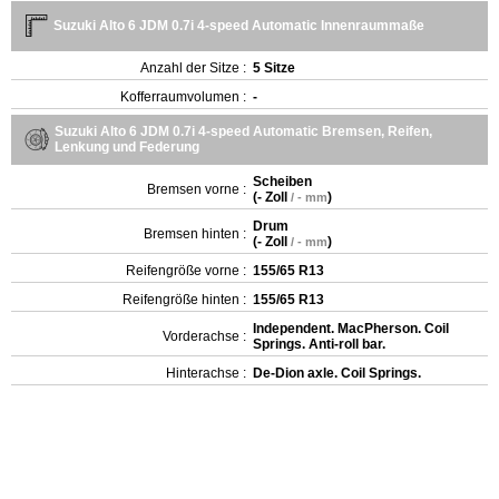
Suzuki Alto 6 JDM 0.7i 4-speed Automatic Innenraummaße
Anzahl der Sitze :
5 Sitze
Kofferraumvolumen :
-
Suzuki Alto 6 JDM 0.7i 4-speed Automatic Bremsen, Reifen,
Lenkung und Federung
Scheiben
Bremsen vorne :
(
- Zoll
)
/ - mm
Drum
Bremsen hinten :
(
- Zoll
)
/ - mm
Reifengröße vorne :
155/65 R13
Reifengröße hinten :
155/65 R13
Independent. MacPherson. Coil
Vorderachse :
Springs. Anti-roll bar.
Hinterachse :
De-Dion axle. Coil Springs.