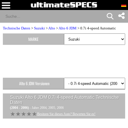
Technische Daten
>
Suzuki
>
Alto
>
Alto 6 JDM
> 0.7i 4-speed Automatic
MARKE
Alto 6 JDM Versionen
Suzuki Alto 6 JDM 0.7i 4-speed Automatic
Technische
Daten
(2004 - 2006)
- Jahre 2004, 2005, 2006
★★★★★
★★★★★
Besitzen Sie dieses Auto? Bewerten Sie es!