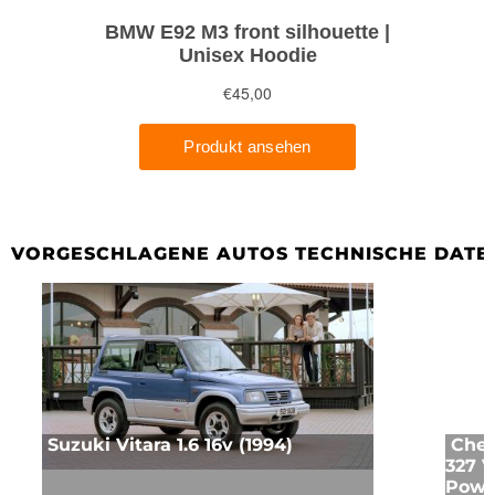
VORGESCHLAGENE AUTOS TECHNISCHE DATE
Suzuki Vitara 1.6 16v (1994)
Chev
327 V
Power