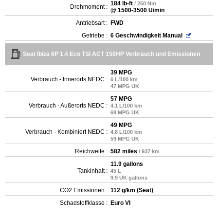
184 lb-ft
/ 250 Nm
Drehmoment :
@ 1500-3500 U/min
Antriebsart :
FWD
Getriebe :
6 Geschwindigkeit Manual
Seat Ibiza 6P 1.4 Eco TSI ACT 150HP Verbrauch und Emissionen
39 MPG
Verbrauch - Innerorts NEDC :
6 L/100 km
47 MPG UK
57 MPG
Verbrauch - Außerorts NEDC :
4.1 L/100 km
69 MPG UK
49 MPG
Verbrauch - Kombiniert NEDC :
4.8 L/100 km
59 MPG UK
Reichweite :
582 miles
/ 937 km
11.9 gallons
Tankinhalt :
45 L
9.9 UK gallons
CO2 Emissionen :
112 g/km (Seat)
Schadstoffklasse :
Euro VI