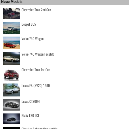
Neue Models
Chevrolet Trax 2nd Gen
Deepal S05
Volvo 740 Wagon
Volvo 740 Wagon Facelift
Chevrolet Trax 1st Gen
Lexus ES (XV20) 1999
Lexus CT200H
BMW F80 LCI
Chrysler Sebring Convertible