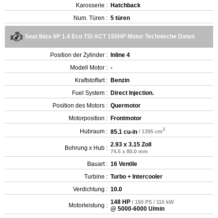
Karosserie :
Hatchback
Num. Türen :
5 türen
Seat Ibiza 6P 1.4 Eco TSI ACT 150HP Motor Technische Daten
Position der Zylinder :
Inline 4
Modell Motor :
-
Kraftstoffart :
Benzin
Fuel System :
Direct Injection.
Position des Motors :
Quermotor
Motorposition :
Frontmotor
3
Hubraum :
85.1 cu-in
/ 1395 cm
2.93 x 3.15 Zoll
Bohrung x Hub :
74.5 x 80.0 mm
Bauart :
16 Ventile
Turbine :
Turbo + Intercooler
Verdichtung :
10.0
148 HP
/ 150 PS / 110 kW
Motorleistung :
@ 5000-6000 U/min