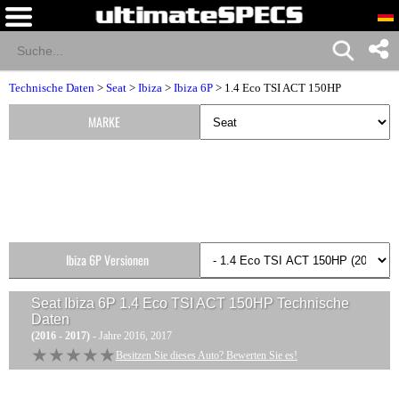
Technische Daten
>
Seat
>
Ibiza
>
Ibiza 6P
> 1.4 Eco TSI ACT 150HP
MARKE
Ibiza 6P Versionen
Seat Ibiza 6P 1.4 Eco TSI ACT 150HP
Technische
Daten
(2016 - 2017)
- Jahre 2016, 2017
★★★★★
★★★★★
Besitzen Sie dieses Auto? Bewerten Sie es!