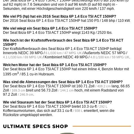
Der Seat Ibiza 6P 1.4 Eco TSI ACT 150HP beschleunigt von 0 auf 100 km/h (0
auf 62 mph) in 7.6 Sekunden und von 0 auf 96 km/h (0 auf 60 mph) in -
Sekunden, mit einer Höchstgeschwindigkeit von 220 km/h / 137 mph.
Wie viel PS (hp) hat ein 2016 Seat Ibiza 6P 1.4 Eco TSI ACT 150HP?
Der 2016 Seat Ibiza 6P 1.4 Eco TSI ACT 150HP hat 150 PS / 148 bhp / 110 kW.
Wie viel wiegt ein Seat Ibiza 6P 1.4 Eco TSI ACT 150HP?
Der Seat Ibiza 6P 1.4 Eco TSI ACT 150HP wiegt 1143 Kg / 2520 lbs.
Wie hoch ist der Kraftstoffverbrauch des Seat Ibiza 6P 1.4 Eco TSI ACT
150HP?
Der Kraftstoffverbrauch des Seat Ibiza 6P 1.4 Eco TSI ACT 150HP beträgt
Innerorts NEDC
39 MPG /
/ Außerorts NEDC
57 MPG /
6 L/100 km / 47 MPG UK
/ Kombiniert NEDC
49 MPG /
.
4.1 L/100 km / 69 MPG UK
4.8 L/100 km / 59 MPG UK
Welchen Motor hat der Seat Ibiza 6P 1.4 Eco TSI ACT 150HP?
Der Seat Ibiza 6P 1.4 Eco TSI ACT 150HP hat einen Inline 4, Benzin Motor mit
3
1395 cm
/ 85.1 cu-in Hubraum.
Was sind die Abmessungen des Seat Ibiza 6P 1.4 Eco TSI ACT 150HP?
Der Seat Ibiza 6P 1.4 Eco TSI ACT 150HP ist
160.71 Zoll
lang,
66.65
/ 408.2 cm
Zoll
breit und
56.73 Zoll
hoch, mit einem Radstand von
/ 169.3 cm
/ 144.1 cm
97.2 Zoll
.
/ 246.9 cm
Wie viel Stauraum hat der Seat Ibiza 6P 1.4 Eco TSI ACT 150HP?
Der Seat Ibiza 6P 1.4 Eco TSI ACT 150HP bietet
10.3 cu-ft
/ 292 L
Kofferraumvolumen, das sich auf
33.1 cu-ft
erweitert, wenn die
/ 938 L
Rücksitze umgeklappt werden.
ULTIMATE SPECS SHOP