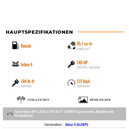
HAUPTSPEZIFIKATIONEN
85.1 cu-in
Benzin
3
1395 cm
148 HP
Inline 4
150 PS / 110 kW
184 lb-ft
137 Mph
250 Nm
220 km/h
VERGLEICHEN
MEHR BILDER
Seat Ibiza 6P 1.4 Eco TSI ACT 150HP Karosserie, Modell und
Produktion
Generation :
Ibiza 4 (6J/6P)