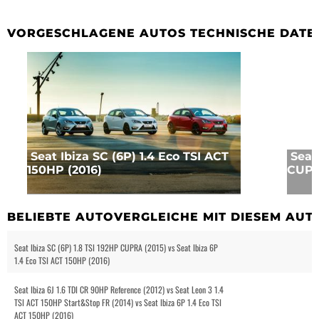
VORGESCHLAGENE AUTOS TECHNISCHE DATE
Seat Ibiza SC (6P) 1.4 Eco TSI ACT
Seat 
150HP (2016)
CUPR
BELIEBTE AUTOVERGLEICHE MIT DIESEM AUT
Seat Ibiza SC (6P) 1.8 TSI 192HP CUPRA (2015) vs Seat Ibiza 6P
1.4 Eco TSI ACT 150HP (2016)
Seat Ibiza 6J 1.6 TDI CR 90HP Reference (2012) vs Seat Leon 3 1.4
TSI ACT 150HP Start&Stop FR (2014) vs Seat Ibiza 6P 1.4 Eco TSI
ACT 150HP (2016)