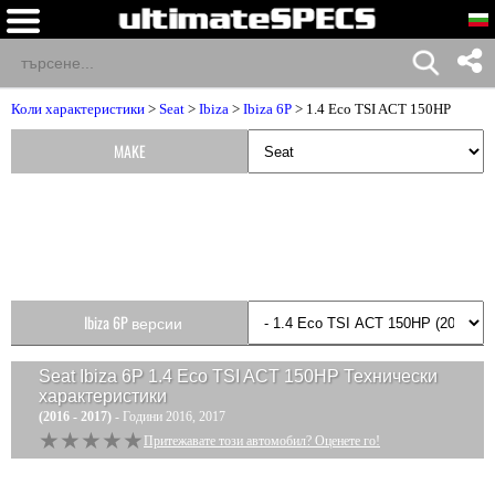
Коли характеристики
>
Seat
>
Ibiza
>
Ibiza 6P
> 1.4 Eco TSI ACT 150HP
MAKE
Ibiza 6P версии
Seat Ibiza 6P 1.4 Eco TSI ACT 150HP
Технически
характеристики
(2016 - 2017)
- Години 2016, 2017
★★★★★
★★★★★
Притежавате този автомобил? Оценете го!