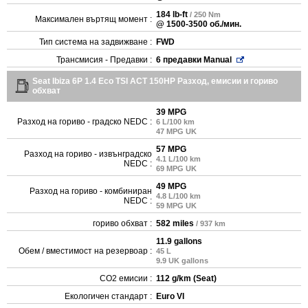
184 lb-ft
/ 250 Nm
Максимален въртящ момент :
@ 1500-3500 об./мин.
Тип система на задвижване :
FWD
Трансмисия - Предавки :
6 предавки Manual
Seat Ibiza 6P 1.4 Eco TSI ACT 150HP Разход, емисии и гориво
обхват
39 MPG
Разход на гориво - градско NEDC :
6 L/100 km
47 MPG UK
57 MPG
Разход на гориво - извънградско
4.1 L/100 km
NEDC :
69 MPG UK
49 MPG
Разход на гориво - комбиниран
4.8 L/100 km
NEDC :
59 MPG UK
гориво обхват :
582 miles
/ 937 km
11.9 gallons
Обем / вместимост на резервоар :
45 L
9.9 UK gallons
CO2 емисии :
112 g/km (Seat)
Екологичен стандарт :
Euro VI