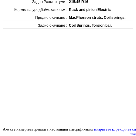
Задно Размер гуми :
215/45 R16
Кормилна уредба/механизъм :
Rack and pinion Electric
Предно окачване :
MacPherson struts. Coil springs.
Задно окачване :
Coil Springs. Torsion bar.
Ако сте намерили грешка в настоящия спецификация
изпратете корекцията си
тук