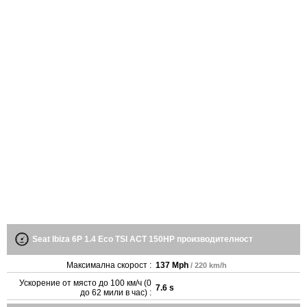
Seat Ibiza 6P 1.4 Eco TSI ACT 150HP производителност
Максимална скорост :
137 Mph
/ 220 km/h
Ускорение от място до 100 км/ч (0
7.6 s
до 62 мили в час) :