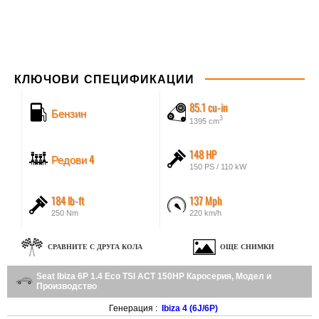
КЛЮЧОВИ СПЕЦИФИКАЦИИ
85.1 cu-in
Бензин
3
1395 cm
148 HP
Редови 4
150 PS / 110 kW
184 lb-ft
137 Mph
250 Nm
220 km/h
СРАВНИТЕ С ДРУГА КОЛА
ОЩЕ СНИМКИ
Seat Ibiza 6P 1.4 Eco TSI ACT 150HP Каросерия, Модел и
Производство
Генерация :
Ibiza 4 (6J/6P)