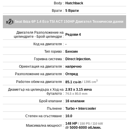
Body :
Hatchback
Врати :
5 Врати
Seat Ibiza 6P 1.4 Eco TSI ACT 150HP Двигател Технически данни
Двигателя Разположение на
Редови 4
цилиндрите - Брой цилиндри :
Код на двигателя :
-
Тип гориво :
Бензин
Горивна система :
Direct Injection.
Ориентация на двигателя :
напречно
Разположение на двигателя :
Отпред
3
Работен обем на двигателя :
85.1 cu-in
/ 1395 cm
Диаметър на цилиндъра x Ход на
2.93 x 3.15 инча
буталото :
74.5 x 80.0 mm
Брой клапани :
16 клапани
Пълнене :
Turbo + Intercooler
Степен на сгъстяване :
10.0
148 HP
/ 150 PS / 110 kW
Максимална мощност :
@ 5000-6000 об./мин.