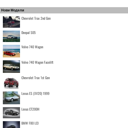
Нови Модели
Chevrolet Trax 2nd Gen
Deepal S05
Volvo 740 Wagon
Volvo 740 Wagon Facelift
Chevrolet Trax 1st Gen
Lexus ES (XV20) 1999
Lexus CT200H
BMW F80 LCI