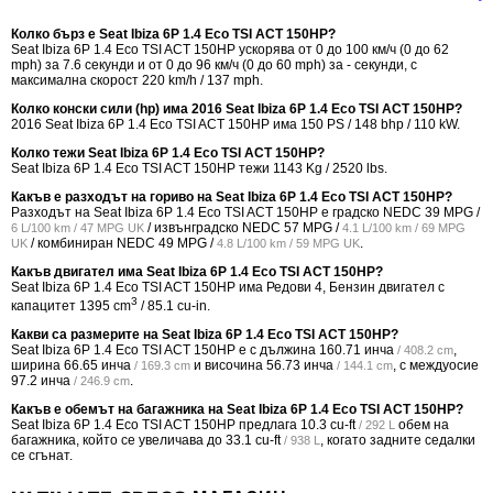
Колко бърз е Seat Ibiza 6P 1.4 Eco TSI ACT 150HP?
Seat Ibiza 6P 1.4 Eco TSI ACT 150HP ускорява от 0 до 100 км/ч (0 до 62
mph) за 7.6 секунди и от 0 до 96 км/ч (0 до 60 mph) за - секунди, с
максимална скорост 220 km/h / 137 mph.
Колко конски сили (hp) има 2016 Seat Ibiza 6P 1.4 Eco TSI ACT 150HP?
2016 Seat Ibiza 6P 1.4 Eco TSI ACT 150HP има 150 PS / 148 bhp / 110 kW.
Колко тежи Seat Ibiza 6P 1.4 Eco TSI ACT 150HP?
Seat Ibiza 6P 1.4 Eco TSI ACT 150HP тежи 1143 Kg / 2520 lbs.
Какъв е разходът на гориво на Seat Ibiza 6P 1.4 Eco TSI ACT 150HP?
Разходът на Seat Ibiza 6P 1.4 Eco TSI ACT 150HP е градско NEDC
39 MPG /
/ извънградско NEDC
57 MPG /
6 L/100 km / 47 MPG UK
4.1 L/100 km / 69 MPG
/ комбиниран NEDC
49 MPG /
.
UK
4.8 L/100 km / 59 MPG UK
Какъв двигател има Seat Ibiza 6P 1.4 Eco TSI ACT 150HP?
Seat Ibiza 6P 1.4 Eco TSI ACT 150HP има Редови 4, Бензин двигател с
3
капацитет 1395 cm
/ 85.1 cu-in.
Какви са размерите на Seat Ibiza 6P 1.4 Eco TSI ACT 150HP?
Seat Ibiza 6P 1.4 Eco TSI ACT 150HP е с дължина
160.71 инча
,
/ 408.2 cm
ширина
66.65 инча
и височина
56.73 инча
, с междуосие
/ 169.3 cm
/ 144.1 cm
97.2 инча
.
/ 246.9 cm
Какъв е обемът на багажника на Seat Ibiza 6P 1.4 Eco TSI ACT 150HP?
Seat Ibiza 6P 1.4 Eco TSI ACT 150HP предлага
10.3 cu-ft
обем на
/ 292 L
багажника, който се увеличава до
33.1 cu-ft
, когато задните седалки
/ 938 L
се сгънат.