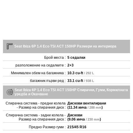
Seat Ibiza 6P 1.4 Eco TSI ACT 150HP Размери на интериора
Брой места :
5 седалки
разположение на седалките :
2+3
Минимален обем на багажника :
10.3 cu-ft
/ 292 L
багажник първи ред :
33.1 cu-ft
/ 938 L
Seat Ibiza 6P 1.4 Eco TSI ACT 150HP Спирачки, Гуми, Кормилната
уредба и Окачване
Спирачна система - предни колела
Дискови вентилирани
- Размер на спирачния диск :
(
11.34 инча
)
/ 288 mm
Спирачна система - задни колела -
Дискови
Размер на спирачния диск :
(
9.06 инча
)
/ 230 mm
Предно Размер гуми :
215/45 R16