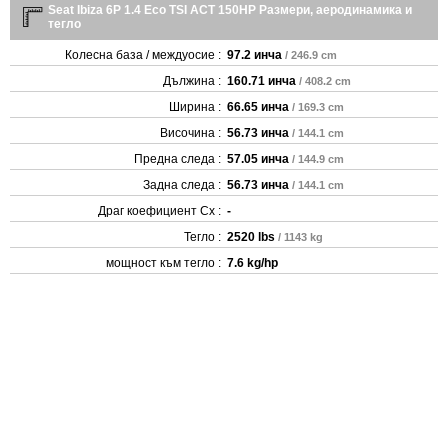
Seat Ibiza 6P 1.4 Eco TSI ACT 150HP Размери, аеродинамика и
тегло
Колесна база / междуосие :
97.2 инча
/ 246.9 cm
Дължина :
160.71 инча
/ 408.2 cm
Ширина :
66.65 инча
/ 169.3 cm
Височина :
56.73 инча
/ 144.1 cm
Предна следа :
57.05 инча
/ 144.9 cm
Задна следа :
56.73 инча
/ 144.1 cm
Драг коефициент Cx :
-
Тегло :
2520 lbs
/ 1143 kg
мощност към тегло :
7.6 kg/hp