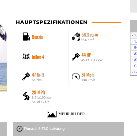
HAUPTSPEZIFIKATIONEN
58.3 cu-in
Benzin
- 1
3
956 cm
- 1
- 8
44 HP
- A
Inline 4
- A
45 PS / 33 kW
- G
- L
47 lb-ft
87 Mph
- L
64 Nm
140 km/h
- T
- T
29 MPG
- T
8.2 L/100 km
34 MPG UK
MEHR BILDER
Renault 5 TLC Leistung