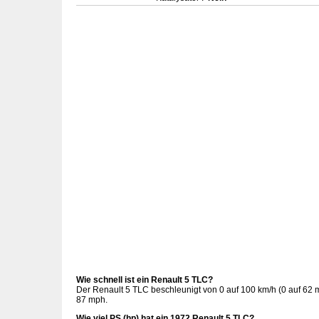
Wie schnell ist ein Renault 5 TLC?
Der Renault 5 TLC beschleunigt von 0 auf 100 km/h (0 auf 62 
87 mph.
Wie viel PS (hp) hat ein 1972 Renault 5 TLC?