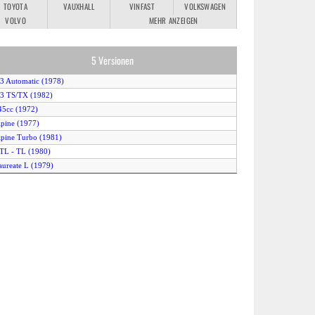
TOYOTA
VAUXHALL
VINFAST
VOLKSWAGEN
VOLVO
MEHR ANZEIGEN
5 Versionen
.3 Automatic (1978)
.3 TS/TX (1982)
45cc (1972)
lpine (1977)
lpine Turbo (1981)
TL - TL (1980)
aureate L (1979)
aureate Turbo (1981)
LC (1972)
urbo 1 (1981)
urbo 2 (1983)