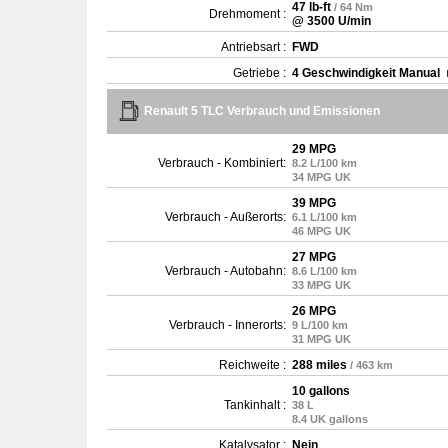
47 lb-ft
/ 64 Nm
Drehmoment :
@ 3500 U/min
Antriebsart :
FWD
Getriebe :
4 Geschwindigkeit Manual
Renault 5 TLC Verbrauch und Emissionen
29 MPG
Verbrauch - Kombiniert:
8.2 L/100 km
34 MPG UK
39 MPG
Verbrauch - Außerorts:
6.1 L/100 km
46 MPG UK
27 MPG
Verbrauch - Autobahn:
8.6 L/100 km
33 MPG UK
26 MPG
Verbrauch - Innerorts:
9 L/100 km
31 MPG UK
Reichweite :
288 miles
/ 463 km
10 gallons
Tankinhalt :
38 L
8.4 UK gallons
Katalysator :
Nein