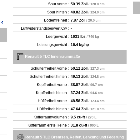
Spur vorne :
50.39 Zoll
/ 128.0 cm
Spur hinten :
48.82 Zoll
/ 124.0 cm
Bodenfreiheit :
7.87 Zoll
/ 20.0 cm
Luftwiderstandsbeiwert Cw :
-
Leergewicht‎ :
1631 lbs
/ 740 kg
Leistungsgewicht :
16.4 kg/hp
Renault 5 TLC Innenraummaße
Schulterfreiheit vorne :
50.12 Zoll
/ 127.3 cm
Schulterfreiheit hinten :
49.13 Zoll
/ 124.8 cm
Kopffreiheit vorne :
38.07 Zoll
/ 96.7 cm
Kopffreiheit hinten :
37.24 Zoll
/ 94.6 cm
Hüftfreiheit vorne :
48.58 Zoll
/ 123.4 cm
Hüftfreiheit hinten :
47.64 Zoll
/ 121.0 cm
Kofferraumvolumen :
9.5 cu-ft
/ 270 L
Kofferraum erste Reihe :
31.8 cu-ft
/ 900 L
Renault 5 TLC Bremsen, Reifen, Lenkung und Federung