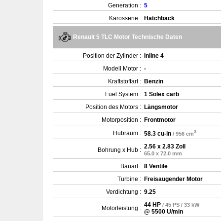
Generation :
5
Karosserie :
Hatchback
Renault 5 TLC Motor Technische Daten
Position der Zylinder :
Inline 4
Modell Motor :
-
Kraftstoffart :
Benzin
Fuel System :
1 Solex carb
Position des Motors :
Längsmotor
Motorposition :
Frontmotor
3
Hubraum :
58.3 cu-in
/ 956 cm
2.56 x 2.83 Zoll
Bohrung x Hub :
65.0 x 72.0 mm
Bauart :
8 Ventile
Turbine :
Freisaugender Motor
Verdichtung :
9.25
44 HP
/ 45 PS / 33 kW
Motorleistung :
@ 5500 U/min