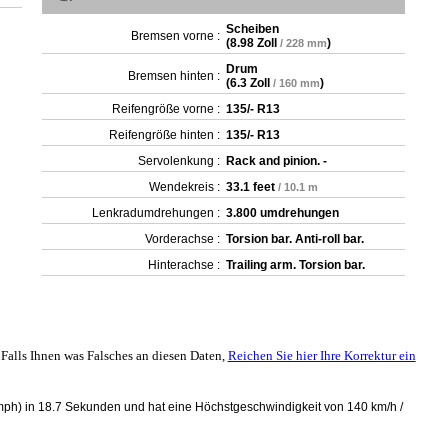
Scheiben
Bremsen vorne :
(
8.98 Zoll
)
/ 228 mm
Drum
Bremsen hinten :
(
6.3 Zoll
)
/ 160 mm
Reifengröße vorne :
135/- R13
Reifengröße hinten :
135/- R13
Servolenkung :
Rack and pinion. -
Wendekreis :
33.1 feet
/ 10.1 m
Lenkradumdrehungen :
3.800 umdrehungen
Vorderachse :
Torsion bar. Anti-roll bar.
Hinterachse :
Trailing arm. Torsion bar.
Falls Ihnen was Falsches an diesen Daten,
Reichen Sie hier Ihre Korrektur ein
mph) in 18.7 Sekunden und hat eine Höchstgeschwindigkeit von 140 km/h /