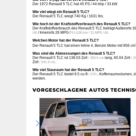
Der 1972 Renault 5 TLC hat 45 PS / 44 bhp / 33 kW.
Wie viel wiegt ein Renault 5 TLC?
Der Renault 5 TLC wiegt 740 Kg / 1631 lbs.
Wie hoch ist der Kraftstoffverbrauch des Renault 5 TLC?
Der Kraftstoffverbrauch des Renault 5 TLC beträgt Außerorts
3
/ Innerorts
26 MPG /
.
UK
9 L/100 km / 31 MPG UK
Welchen Motor hat der Renault 5 TLC?
Der Renault 5 TLC hat einen Inline 4, Benzin Motor mit 956 cm
Was sind die Abmessungen des Renault 5 TLC?
Der Renault 5 TLC ist
138.03 Zoll
lang,
60.04 Zoll
/ 350.6 cm
/ 1
Zoll
.
/ 241.9 cm
Wie viel Stauraum hat der Renault 5 TLC?
Der Renault 5 TLC bietet
9.5 cu-ft
Kofferraumvolumen, d
/ 270 L
werden.
VORGESCHLAGENE AUTOS TECHNIS