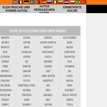
AUTOS
ELEKTRISCHE UND
ERWEITERTE
VERGLEICHEN
HYBRID AUTOS
SUCHE
DATEN
SUCHE AUTO SPEZIFIKATIONEN NACH MARKEN
ABARTH
ACURA
AIWAYS
ALFA-ROMEO
ALPINA
ALPINE
ASTON-MARTIN
AUDI
BENTLEY
BMW
BUGATTI
BUICK
BYD
CADILLAC
CHEVROLET
CHRYSLER
CITROEN
CUPRA
DACIA
DAIHATSU
DODGE
DS
FERRARI
FIAT
FORD
GENESIS
HONDA
HYUNDAI
INFINITI
JAGUAR
JEEP
KIA
AMBORGHINI
LANCIA
LAND-ROVER
LEXUS
LINCOLN
LOTUS
MASERATI
MAZDA
MCLAREN
MERCEDES-BENZ
MG
MINI
MITSUBISHI
NISSAN
OPEL
PEUGEOT
POLESTAR
PORSCHE
RENAULT
ROLLS-ROYCE
ROVER
SAAB
SEAT
SKODA
SMART
SUBARU
SUZUKI
TESLA