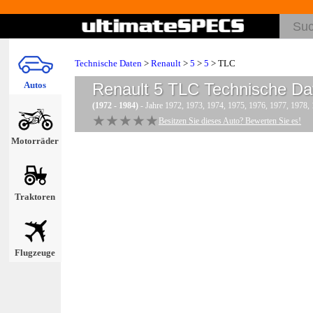
Technische Daten
>
Renault
>
5
>
5
> TLC
Autos
Renault 5 TLC
Technische Da
(1972 - 1984)
- Jahre 1972, 1973, 1974, 1975, 1976, 1977, 1978,
★★★★★
★★★★★
Besitzen Sie dieses Auto? Bewerten Sie es!
Motorräder
Traktoren
Flugzeuge