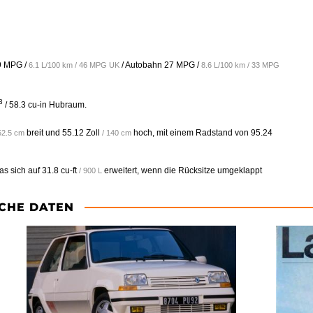
9 MPG /
/ Autobahn
27 MPG /
6.1 L/100 km / 46 MPG UK
8.6 L/100 km / 33 MPG
3
/ 58.3 cu-in Hubraum.
breit und
55.12 Zoll
hoch, mit einem Radstand von
95.24
52.5 cm
/ 140 cm
as sich auf
31.8 cu-ft
erweitert, wenn die Rücksitze umgeklappt
/ 900 L
CHE DATEN