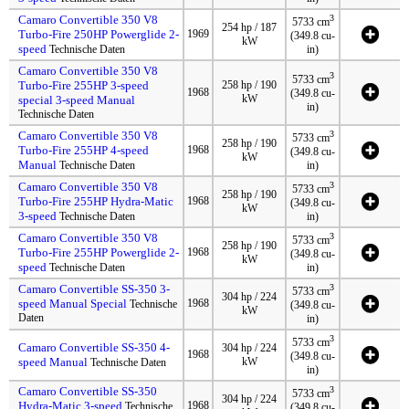
Camaro Convertible 350 V8
3
5733 cm
254 hp / 187
Turbo-Fire 250HP Powerglide 2-
1969
(349.8 cu-
kW
speed
Technische Daten
in)
Camaro Convertible 350 V8
3
5733 cm
Turbo-Fire 255HP 3-speed
258 hp / 190
1968
(349.8 cu-
kW
special 3-speed Manual
in)
Technische Daten
Camaro Convertible 350 V8
3
5733 cm
258 hp / 190
Turbo-Fire 255HP 4-speed
1968
(349.8 cu-
kW
Manual
Technische Daten
in)
Camaro Convertible 350 V8
3
5733 cm
258 hp / 190
Turbo-Fire 255HP Hydra-Matic
1968
(349.8 cu-
kW
3-speed
Technische Daten
in)
Camaro Convertible 350 V8
3
5733 cm
258 hp / 190
Turbo-Fire 255HP Powerglide 2-
1968
(349.8 cu-
kW
speed
Technische Daten
in)
Camaro Convertible SS-350 3-
3
5733 cm
304 hp / 224
speed Manual Special
1968
Technische
(349.8 cu-
kW
Daten
in)
3
5733 cm
Camaro Convertible SS-350 4-
304 hp / 224
1968
(349.8 cu-
speed Manual
kW
Technische Daten
in)
Camaro Convertible SS-350
3
5733 cm
304 hp / 224
Hydra-Matic 3-speed
1968
Technische
(349.8 cu-