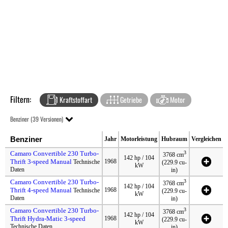
Filtern:
Kraftstoffart
Getriebe
Motor
Benziner (39 Versionen)
Benziner
Jahr
Motorleistung
Hubraum
Vergleichen
Camaro Convertible 230 Turbo-
3
3768 cm
142 hp / 104
Thrift 3-speed Manual
1968
Technische
(229.9 cu-
kW
Daten
in)
Camaro Convertible 230 Turbo-
3
3768 cm
142 hp / 104
Thrift 4-speed Manual
1968
Technische
(229.9 cu-
kW
Daten
in)
Camaro Convertible 230 Turbo-
3
3768 cm
142 hp / 104
Thrift Hydra-Matic 3-speed
1968
(229.9 cu-
kW
Technische Daten
in)