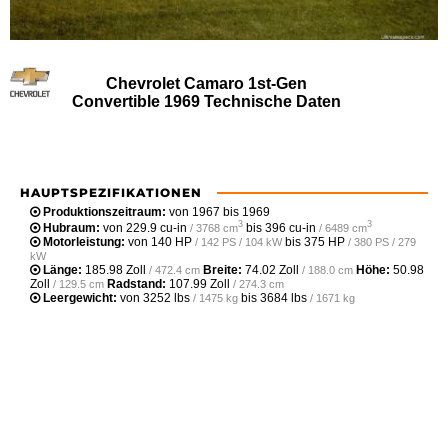
Chevrolet Camaro 1st-Gen
Convertible 1969 Technische Daten
HAUPTSPEZIFIKATIONEN
Produktionszeitraum:
von 1967 bis 1969
3
3
Hubraum:
von
229.9 cu-in
bis
396 cu-in
/ 3768 cm
/ 6489 cm
Motorleistung:
von
140 HP
bis
375 HP
/ 142 PS / 104 kW
/ 380 PS / 279
kW
Länge:
185.98 Zoll
Breite:
74.02 Zoll
Höhe:
50.98
/ 472.4 cm
/ 188.0 cm
Zoll
Radstand:
107.99 Zoll
/ 129.5 cm
/ 274.3 cm
Leergewicht‎:
von
3252 lbs
bis
3684 lbs
/ 1475 kg
/ 1671 kg