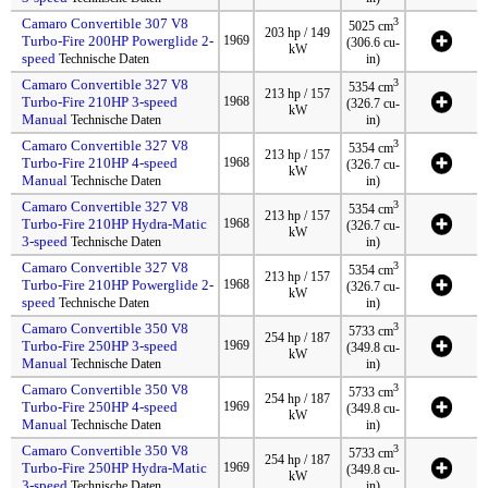
Camaro Convertible 307 V8
3
5025 cm
203 hp / 149
Turbo-Fire 200HP Powerglide 2-
1969
(306.6 cu-
kW
speed
Technische Daten
in)
Camaro Convertible 327 V8
3
5354 cm
213 hp / 157
Turbo-Fire 210HP 3-speed
1968
(326.7 cu-
kW
Manual
Technische Daten
in)
Camaro Convertible 327 V8
3
5354 cm
213 hp / 157
Turbo-Fire 210HP 4-speed
1968
(326.7 cu-
kW
Manual
Technische Daten
in)
Camaro Convertible 327 V8
3
5354 cm
213 hp / 157
Turbo-Fire 210HP Hydra-Matic
1968
(326.7 cu-
kW
3-speed
Technische Daten
in)
Camaro Convertible 327 V8
3
5354 cm
213 hp / 157
Turbo-Fire 210HP Powerglide 2-
1968
(326.7 cu-
kW
speed
Technische Daten
in)
Camaro Convertible 350 V8
3
5733 cm
254 hp / 187
Turbo-Fire 250HP 3-speed
1969
(349.8 cu-
kW
Manual
Technische Daten
in)
Camaro Convertible 350 V8
3
5733 cm
254 hp / 187
Turbo-Fire 250HP 4-speed
1969
(349.8 cu-
kW
Manual
Technische Daten
in)
Camaro Convertible 350 V8
3
5733 cm
254 hp / 187
Turbo-Fire 250HP Hydra-Matic
1969
(349.8 cu-
kW
3-speed
Technische Daten
in)