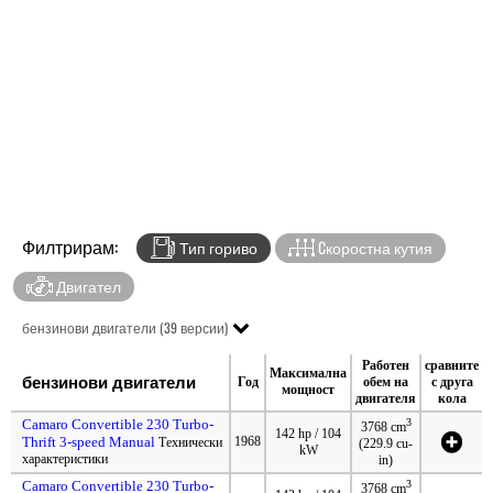
Филтрирам:
Тип гориво
Cкоростна кутия
Двигател
бензинови двигатели (39 версии)
Работен
сравните
Максимална
бензинови двигатели
Год
обем на
с друга
мощност
двигателя
кола
Camaro Convertible 230 Turbo-
3
3768 cm
142 hp / 104
Thrift 3-speed Manual
1968
Технически
(229.9 cu-
kW
характеристики
in)
Camaro Convertible 230 Turbo-
3
3768 cm