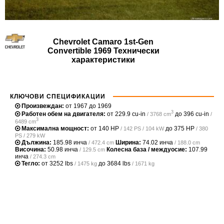
Chevrolet Camaro 1st-Gen
Convertible 1969 Технически
характеристики
КЛЮЧОВИ СПЕЦИФИКАЦИИ
Произвеждан:
от 1967 до 1969
3
Работен обем на двигателя:
от
229.9 cu-in
до
396 cu-in
/ 3768 cm
/
3
6489 cm
Максимална мощност:
от
140 HP
до
375 HP
/ 142 PS / 104 kW
/ 380
PS / 279 kW
Дължина:
185.98 инча
Ширина:
74.02 инча
/ 472.4 cm
/ 188.0 cm
Височина:
50.98 инча
Колесна база / междуосие:
107.99
/ 129.5 cm
инча
/ 274.3 cm
Тегло:
от
3252 lbs
до
3684 lbs
/ 1475 kg
/ 1671 kg