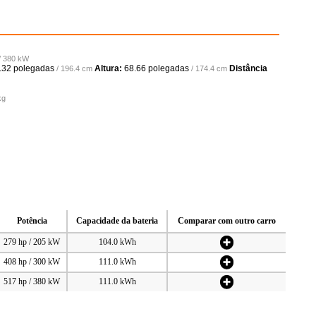
 / 380 kW
.32 polegadas
Altura:
68.66 polegadas
Distância
/ 196.4 cm
/ 174.4 cm
kg
Potência
Capacidade da bateria
Comparar com outro carro
279 hp / 205 kW
104.0 kWh
408 hp / 300 kW
111.0 kWh
517 hp / 380 kW
111.0 kWh