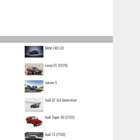
BMW F80 LCI
Lexus ES (XV20)
Jaecoo 5
Audi Q7 3rd Generation
Audi Super 90 (F103)
Audi 72 (F103)