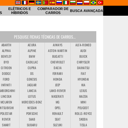
ELÉTRICOS E
COMPARADOR DE
BUSCA AVANÇADA
S
HÍBRIDOS
CARROS
PESQUISE FICHAS TÉCNICAS DE CARROS...
ABARTH
ACURA
AIWAYS
ALFA-ROMEO
ALPINA
ALPINE
ASTON-MARTIN
AUDI
BENTLEY
BMW
BUGATTI
BUICK
BYD
CADILLAC
CHEVROLET
CHRYSLER
CITROEN
CUPRA
DACIA
DAIHATSU
DODGE
DS
FERRARI
FIAT
FORD
GENESIS
HONDA
HYUNDAI
INFINITI
JAGUAR
JEEP
KIA
AMBORGHINI
LANCIA
LAND-ROVER
LEXUS
LINCOLN
LOTUS
MASERATI
MAZDA
MCLAREN
MERCEDES-BENZ
MG
MINI
MITSUBISHI
NISSAN
OPEL
PEUGEOT
POLESTAR
PORSCHE
RENAULT
ROLLS-ROYCE
ROVER
SAAB
SEAT
SKODA
SMART
SUBARU
SUZUKI
TESLA