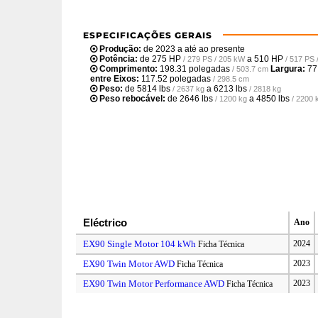
ESPECIFICAÇÕES GERAIS
Produção:
de 2023 a até ao presente
Potência:
de
275 HP
a
510 HP
/ 279 PS / 205 kW
/ 517 PS
Comprimento:
198.31 polegadas
Largura:
77
/ 503.7 cm
entre Eixos:
117.52 polegadas
/ 298.5 cm
Peso:
de
5814 lbs
a
6213 lbs
/ 2637 kg
/ 2818 kg
Peso rebocável:
de
2646 lbs
a
4850 lbs
/ 1200 kg
/ 2200 
Eléctrico
Ano
EX90 Single Motor 104 kWh
2024
Ficha Técnica
EX90 Twin Motor AWD
2023
Ficha Técnica
EX90 Twin Motor Performance AWD
2023
Ficha Técnica