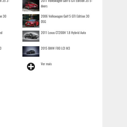
on 35 3-
2011 Volkswagen Golf 6 GTI Edition 35 5-
doors
on 30
2006 Volkswagen Golf 5 GTI Edition 30
DSG
ed
2011 Lexus CT200H 1.8 Hybrid Auto
3
2015 BMW F80 LCI M3
Ver mais