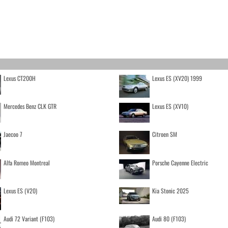
Lexus CT200H
Lexus ES (XV20) 1999
Mercedes Benz CLK GTR
Lexus ES (XV10)
Jaecoo 7
Citroen SM
Alfa Romeo Montreal
Porsche Cayenne Electric
Lexus ES (V20)
Kia Stonic 2025
Audi 72 Variant (F103)
Audi 80 (F103)