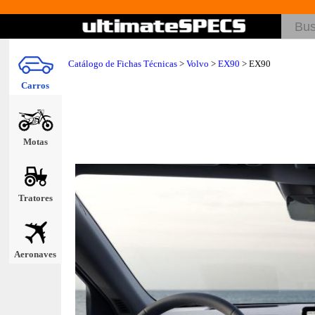
Catálogo de Fichas Técnicas
>
Volvo
>
EX90
> EX90
Carros
Motas
Tratores
Aeronaves