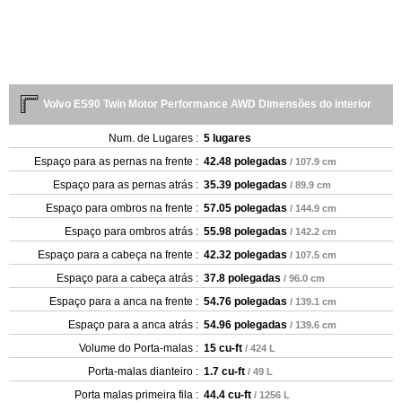
Volvo ES90 Twin Motor Performance AWD Dimensões do interior
Num. de Lugares :
5 lugares
Espaço para as pernas na frente :
42.48 polegadas
/ 107.9 cm
Espaço para as pernas atrás :
35.39 polegadas
/ 89.9 cm
Espaço para ombros na frente :
57.05 polegadas
/ 144.9 cm
Espaço para ombros atrás :
55.98 polegadas
/ 142.2 cm
Espaço para a cabeça na frente :
42.32 polegadas
/ 107.5 cm
Espaço para a cabeça atrás :
37.8 polegadas
/ 96.0 cm
Espaço para a anca na frente :
54.76 polegadas
/ 139.1 cm
Espaço para a anca atrás :
54.96 polegadas
/ 139.6 cm
Volume do Porta-malas :
15 cu-ft
/ 424 L
Porta-malas dianteiro :
1.7 cu-ft
/ 49 L
Porta malas primeira fila :
44.4 cu-ft
/ 1256 L