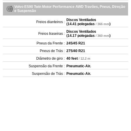
Volvo ES90 Twin Motor Performance AWD Travões, Pneus, Direção
e Suspensão
Discos Ventilados
Freios dianteiros :
(
14.41 polegadas
)
/ 366 mm
Discos Ventilados
Freios traseiras :
(
14.17 polegadas
)
/ 360 mm
Pneus da Frente :
245/45 R21
Pneus de Trás :
275/40 R21
Diâmetro de giro :
40 feet
/ 12.2 m
Suspensão da Frente :
Pneumatic-Air.
Suspensão de Trás :
Pneumatic-Air.