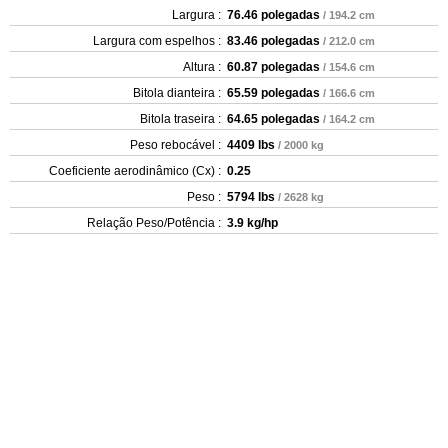
Largura :
76.46 polegadas
/ 194.2 cm
Largura com espelhos :
83.46 polegadas
/ 212.0 cm
Altura :
60.87 polegadas
/ 154.6 cm
Bitola dianteira :
65.59 polegadas
/ 166.6 cm
Bitola traseira :
64.65 polegadas
/ 164.2 cm
Peso rebocável :
4409 lbs
/ 2000 kg
Coeficiente aerodinâmico (Cx) :
0.25
Peso :
5794 lbs
/ 2628 kg
Relação Peso/Potência :
3.9 kg/hp