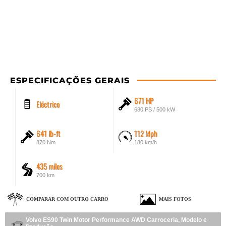
ESPECIFICAÇÕES GERAIS
671 HP
Eléctrico
680 PS / 500 kW
641 lb-ft
112 Mph
870 Nm
180 km/h
435 miles
700 km
COMPARAR COM OUTRO CARRO
MAIS FOTOS
Volvo ES90 Twin Motor Performance AWD Carroceria, Modelo e