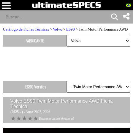
Catálogo de Fichas Técnicas
>
Volvo
>
ES90
> Twin Motor Performance AWD
FABRICANTE
ES90 Versões
Volvo ES90 Twin Motor Performance AWD
Ficha
Técnica
(2025 - )
- Anos 2025, 2026
★★★★★
★★★★★
Tem este carro? Avalie-o!