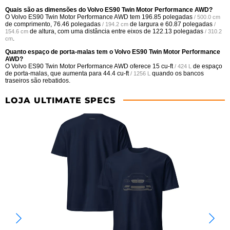
Quais são as dimensões do Volvo ES90 Twin Motor Performance AWD?
O Volvo ES90 Twin Motor Performance AWD tem
196.85 polegadas
/ 500.0 cm
de comprimento,
76.46 polegadas
de largura e
60.87 polegadas
/ 194.2 cm
/
de altura, com uma distância entre eixos de
122.13 polegadas
154.6 cm
/ 310.2
.
cm
Quanto espaço de porta-malas tem o Volvo ES90 Twin Motor Performance
AWD?
O Volvo ES90 Twin Motor Performance AWD oferece
15 cu-ft
de espaço
/ 424 L
de porta-malas, que aumenta para
44.4 cu-ft
quando os bancos
/ 1256 L
traseiros são rebatidos.
LOJA ULTIMATE SPECS