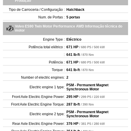
Produção
Tipo de Carroceria / Configuração :
Hatchback
Num. de Portas :
5 portas
Volvo ES90 Twin Motor Performance AWD Informação técnica do
motor
Engine Type :
Eléctrico
Potência total elétrico :
671 HP
/ 680 PS / 500 kW
:
641 lb-ft
/ 870 Nm
Potência :
671 HP
/ 680 PS / 500 kW
Torque :
641 lb-ft
/ 870 Nm
Number of electric engines:
2
PSM - Permanent Magnet
Electric engine 1 type:
Synchronous Motor
Front Axle Electric Engine Power:
295 HP
/ 299 PS / 220 kW
Front Axle Electric Engine Torque:
287 lb-ft
/ 390 Nm
PSM - Permanent Magnet
Electric engine 2 type:
Synchronous Motor
Rear Axle Electric Engine Power:
376 HP
/ 381 PS / 280 kW