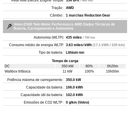
Rear Axle Electric Engine Torque:
354 lb-ft
/ 480 Nm
Tração :
AWD
Câmbio :
1 marchas Reduction Gear
Volvo ES90 Twin Motor Performance AWD Dados Técnicos de
Bateria, Carregamento e Autonomia
Autonomia (WLTP):
435 miles
/ 700 km
Consumo médio de energia WLTP:
3.63 miles/ kWh
(17.1 kWh / 100 km)
Tipo de bateria :
Lithium-ion
Tempo de carga
DC
350 kW
80%
0h20m
Wallbox trifásica
11 kW
100%
10h00m
Potência máxima de carregamento :
350.0 kW
Capacidade da bateria :
106.0 kWh
Capacidade útil da bateria :
102.0 kWh
Emissões de CO2 WLTP :
0 g/km (Volvo)