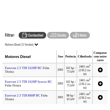
Filtrar:
Combustível
Câmbio
Motor
Motores Diesel (3 Versões)
Comparar
Motores Diesel
Ano
Potência
Cilindrada
com outro
carro
3
2461 cm
Eurovan 2.5 TDI 102HP BC
Ficha
102 hp /
2001
(150.2 cu-
Técnica
75 kW
in)
3
2461 cm
Eurovan 2.5 TDI 102HP Syncro BC
102 hp /
2001
(150.2 cu-
Ficha Técnica
75 kW
in)
3
2461 cm
Eurovan 2.5 TDI 88HP BC
Ficha
88 hp /
2001
(150.2 cu-
Técnica
65 kW
in)