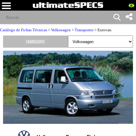
Catálogo de Fichas Técnicas
>
Volkswagen
>
Transporter
> Eurovan
FABRICANTE