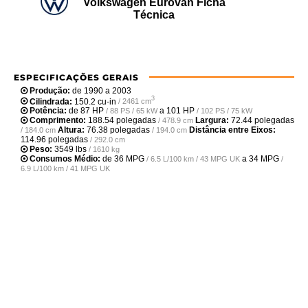
Volkswagen Eurovan Ficha
Técnica
ESPECIFICAÇÕES GERAIS
Produção:
de 1990 a 2003
3
Cilindrada:
150.2 cu-in
/ 2461 cm
Potência:
de
87 HP
a
101 HP
/ 88 PS / 65 kW
/ 102 PS / 75 kW
Comprimento:
188.54 polegadas
Largura:
72.44 polegadas
/ 478.9 cm
Altura:
76.38 polegadas
Distância entre Eixos:
/ 184.0 cm
/ 194.0 cm
114.96 polegadas
/ 292.0 cm
Peso:
3549 lbs
/ 1610 kg
Consumos Médio:
de
36 MPG
a
34 MPG
/ 6.5 L/100 km / 43 MPG UK
/
6.9 L/100 km / 41 MPG UK