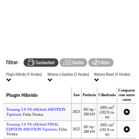
Filtrar:
Combustível
Câmbio
Motor
Plugin Híbrido (4 Versões)
Motores a Gasolina (2 Versões)
Motores Diesel (4 Versões)
Comparar
Plugin Híbrido
Ano
Potência
Cilindrada
com outro
carro
3
2995 cm
Touareg 3.0 V6 eHybrid 4MOTION
381 hp /
2023
(182.8 cu-
Tiptronic
280 kW
Ficha Técnica
in)
Touareg 3.0 V6 eHybrid FINAL
3
2995 cm
381 hp /
EDITION 4MOTION Tiptronic
2025
Ficha
(182.8 cu-
280 kW
Técnica
in)