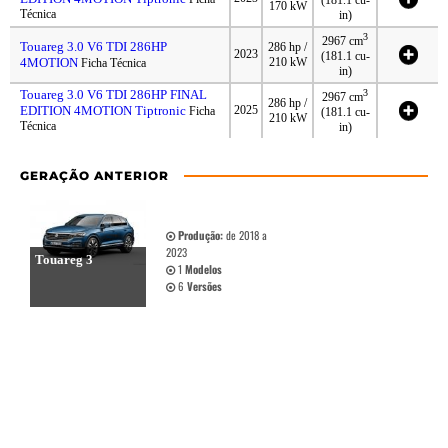
(181.1 cu-
170 kW
Técnica
in)
3
2967 cm
Touareg 3.0 V6 TDI 286HP
286 hp /
2023
(181.1 cu-
4MOTION
210 kW
Ficha Técnica
in)
Touareg 3.0 V6 TDI 286HP FINAL
3
2967 cm
286 hp /
EDITION 4MOTION Tiptronic
2025
Ficha
(181.1 cu-
210 kW
Técnica
in)
GERAÇÃO ANTERIOR
Produção:
de 2018 a
2023
Touareg 3
1
Modelos
6
Versões