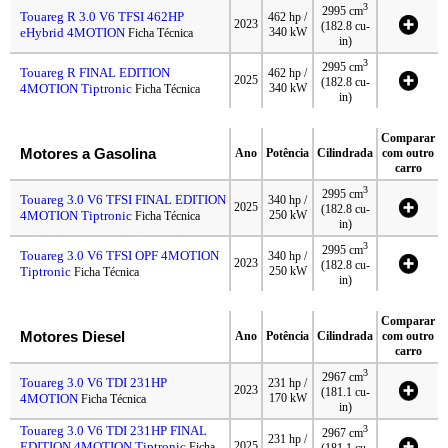
3
2995 cm
Touareg R 3.0 V6 TFSI 462HP
462 hp /
2023
(182.8 cu-
eHybrid 4MOTION
340 kW
Ficha Técnica
in)
3
2995 cm
Touareg R FINAL EDITION
462 hp /
2025
(182.8 cu-
4MOTION Tiptronic
340 kW
Ficha Técnica
in)
Comparar
Motores a Gasolina
Ano
Potência
Cilindrada
com outro
carro
3
2995 cm
Touareg 3.0 V6 TFSI FINAL EDITION
340 hp /
2025
(182.8 cu-
4MOTION Tiptronic
250 kW
Ficha Técnica
in)
3
2995 cm
Touareg 3.0 V6 TFSI OPF 4MOTION
340 hp /
2023
(182.8 cu-
Tiptronic
250 kW
Ficha Técnica
in)
Comparar
Motores Diesel
Ano
Potência
Cilindrada
com outro
carro
3
2967 cm
Touareg 3.0 V6 TDI 231HP
231 hp /
2023
(181.1 cu-
4MOTION
170 kW
Ficha Técnica
in)
Touareg 3.0 V6 TDI 231HP FINAL
3
2967 cm
231 hp /
EDITION 4MOTION Tiptronic
2025
Ficha