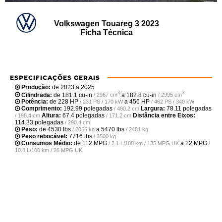
Volkswagen Touareg 3 2023
Ficha Técnica
ESPECIFICAÇÕES GERAIS
Produção:
de 2023 a 2025
3
3
Cilindrada:
de
181.1 cu-in
a
182.8 cu-in
/ 2967 cm
/ 2995 cm
Potência:
de
228 HP
a
456 HP
/ 231 PS / 170 kW
/ 462 PS / 340 kW
Comprimento:
192.99 polegadas
Largura:
78.11 polegadas
/ 490.2 cm
Altura:
67.4 polegadas
Distância entre Eixos:
/ 198.4 cm
/ 171.2 cm
114.33 polegadas
/ 290.4 cm
Peso:
de
4530 lbs
a
5470 lbs
/ 2055 kg
/ 2481 kg
Peso rebocável:
7716 lbs
/ 3500 kg
Consumos Médio:
de
112 MPG
a
22 MPG
/ 2.1 L/100 km / 135 MPG UK
/
10.8 L/100 km / 26 MPG UK