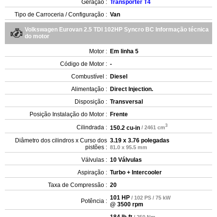
Geração :
Transporter T4
Tipo de Carroceria / Configuração :
Van
Volkswagen Eurovan 2.5 TDI 102HP Syncro BC Informação técnica
do motor
Motor :
Em linha 5
Código de Motor :
-
Combustível :
Diesel
Alimentação :
Direct Injection.
Disposição :
Transversal
Posição Instalação do Motor :
Frente
3
Cilindrada :
150.2 cu-in
/ 2461 cm
Diâmetro dos cilindros x Curso dos
3.19 x 3.76 polegadas
pistões :
81.0 x 95.5 mm
Válvulas :
10 Válvulas
Aspiração :
Turbo + Intercooler
Taxa de Compressão :
20
101 HP
/ 102 PS / 75 kW
Potência :
@ 3500 rpm
184 lb-ft
/ 250 Nm