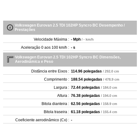
Volkswagen Eurovan 2.5 TDI 102HP Syncro BC Desempenho /
Prestações
Velocidade Máxima :
- Mph
/ - km/h
Aceleração 0 aos 100 km/h :
- s
Volkswagen Eurovan 2.5 TDI 102HP Syncro BC Dimensões,
Aerodinâmica e Peso
Distância entre Eixos :
114.96 polegadas
/ 292.0 cm
Comprimento :
188.54 polegadas
/ 478.9 cm
Largura :
72.44 polegadas
/ 184.0 cm
Altura :
76.38 polegadas
/ 194.0 cm
Bitola dianteira :
62.56 polegadas
/ 158.9 cm
Bitola traseira :
61.18 polegadas
/ 155.4 cm
Coeficiente aerodinâmico (Cx) :
-