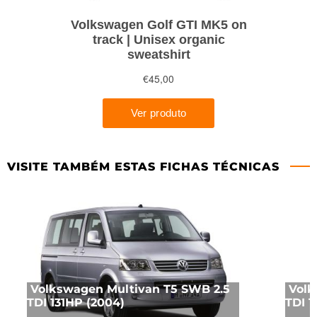
VISITE TAMBÉM ESTAS FICHAS TÉCNICAS
Volkswagen Multivan T5 SWB 2.5
Volk
TDI 131HP (2004)
TDI 1