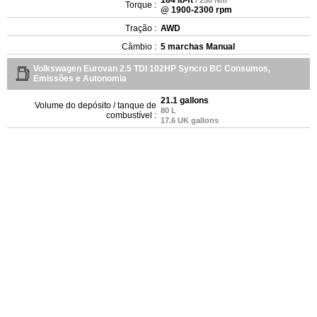
Torque :
@ 1900-2300 rpm
Tração :
AWD
Câmbio :
5 marchas Manual
Volkswagen Eurovan 2.5 TDI 102HP Syncro BC Consumos,
Emissões e Autonomia
21.1 gallons
Volume do depósito / tanque de
80 L
combustível :
17.6 UK gallons