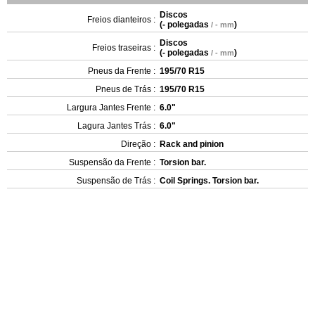
Discos
Freios dianteiros :
(
- polegadas
)
/ - mm
Discos
Freios traseiras :
(
- polegadas
)
/ - mm
Pneus da Frente :
195/70 R15
Pneus de Trás :
195/70 R15
Largura Jantes Frente :
6.0"
Lagura Jantes Trás :
6.0"
Direção :
Rack and pinion
Suspensão da Frente :
Torsion bar.
Suspensão de Trás :
Coil Springs. Torsion bar.