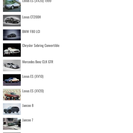
Lexus ES (XV20) 1999
Lexus CT200H
BMW F80 LCI
Chrysler Sebring Convertible
Mercedes Benz CLK GTR
Lexus ES (XV10)
Lexus ES (XV20)
Jaecoo 8
Jaecoo 7