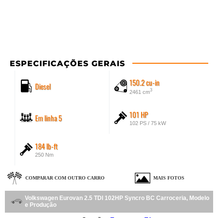
ESPECIFICAÇÕES GERAIS
150.2 cu-in
Diesel
3
2461 cm
101 HP
Em linha 5
102 PS / 75 kW
184 lb-ft
250 Nm
COMPARAR COM OUTRO CARRO
MAIS FOTOS
Volkswagen Eurovan 2.5 TDI 102HP Syncro BC Carroceria, Modelo
e Produção