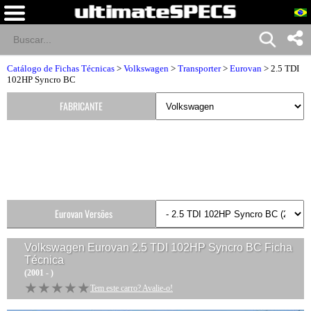
Catálogo de Fichas Técnicas
>
Volkswagen
>
Transporter
>
Eurovan
> 2.5 TDI
102HP Syncro BC
FABRICANTE
Eurovan Versões
Volkswagen Eurovan 2.5 TDI 102HP Syncro BC
Ficha
Técnica
(2001 - )
★★★★★
★★★★★
Tem este carro? Avalie-o!