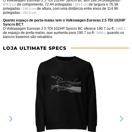
O Volkswagen Eurovan 2.5 TDI 102HP Syncro BC tem
188.54 polegadas
/
de comprimento,
72.44 polegadas
de largura e
76.38
478.9 cm
/ 184.0 cm
polegadas
de altura, com uma distância entre eixos de
114.96
/ 194.0 cm
polegadas
.
/ 292.0 cm
Quanto espaço de porta-malas tem o Volkswagen Eurovan 2.5 TDI 102HP
Syncro BC?
O Volkswagen Eurovan 2.5 TDI 102HP Syncro BC oferece
190.7 cu-ft
/ 5400 L
de espaço de porta-malas, que aumenta para
190.7 cu-ft
quando os
/ 5400 L
bancos traseiros são rebatidos.
LOJA ULTIMATE SPECS