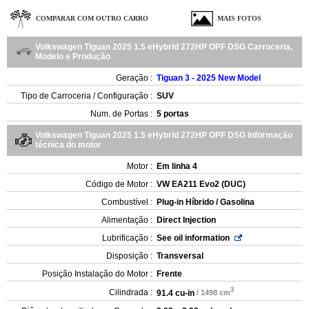
COMPARAR COM OUTRO CARRO
MAIS FOTOS
Volkswagen Tiguan 2025 1.5 eHybrid 272HP OPF DSG Carroceria,
Modelo e Produção
Geração :
Tiguan 3 - 2025 New Model
Tipo de Carroceria / Configuração :
SUV
Num. de Portas :
5 portas
Volkswagen Tiguan 2025 1.5 eHybrid 272HP OPF DSG Informação
técnica do motor
Motor :
Em linha 4
Código de Motor :
VW EA211 Evo2 (DUC)
Combustível :
Plug-in Híbrido / Gasolina
Alimentação :
Direct Injection
Lubrificação :
See oil information
Disposição :
Transversal
Posição Instalação do Motor :
Frente
3
Cilindrada :
91.4 cu-in
/ 1498 cm