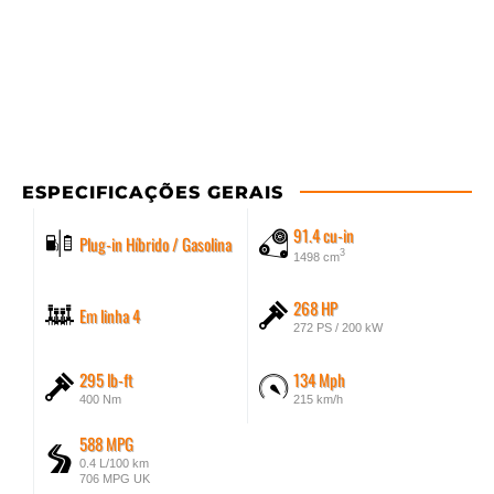
ESPECIFICAÇÕES GERAIS
91.4 cu-in
Plug-in Híbrido / Gasolina
3
1498 cm
268 HP
Em linha 4
272 PS / 200 kW
295 lb-ft
134 Mph
400 Nm
215 km/h
588 MPG
0.4 L/100 km
706 MPG UK