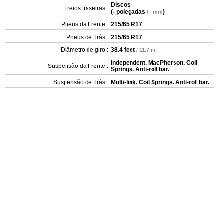
Discos
Freios traseiras :
(
- polegadas
)
/ - mm
Pneus da Frente :
215/65 R17
Pneus de Trás :
215/65 R17
Diâmetro de giro :
38.4 feet
/ 11.7 m
Independent. MacPherson. Coil
Suspensão da Frente :
Springs. Anti-roll bar.
Suspensão de Trás :
Multi-link. Coil Springs. Anti-roll bar.