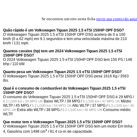
Se encontrou um erro nesta ficha
envie sua correcção aqui
Quão rápido é um Volkswagen Tiguan 2025 1.5 eTSI 150HP OPF DSG?
O Volkswagen Tiguan 2025 1.5 eTSI 150HP OPF DSG acelera de 0 a 100
km/h (0 a 62 mph) em 9.1 segundos e tem uma velocidade máxima de 210
km/h / 131 mph.
Quantos cavalos (hp) tem um 2024 Volkswagen Tiguan 2025 1.5 eTSI
150HP OPF DSG?
O 2024 Volkswagen Tiguan 2025 1.5 eTSI 150HP OPF DSG tem 150 PS / 148
bhp / 110 kW.
Quanto pesa um Volkswagen Tiguan 2025 1.5 eTSI 150HP OPF DSG?
O Volkswagen Tiguan 2025 1.5 eTSI 150HP OPF DSG pesa 1616 Kg / 3563
lbs.
Qual é o consumo de combustível do Volkswagen Tiguan 2025 1.5 eTSI
150HP OPF DSG?
O consumo do Volkswagen Tiguan 2025 1.5 eTSI 150HP OPF DSG é
29 MPG /
Baixo WLTP /
39 MPG /
Médio
8.2 L/100 km / 34 MPG UK
6 L/100 km / 47 MPG UK
WLTP /
45 MPG /
Alto WLTP /
37 MPG /
5.2 L/100 km / 54 MPG UK
6.3 L/100 km / 45
Extra alto WLTP /
38 MPG /
Consumo médio
MPG UK
6.2 L/100 km / 46 MPG UK
WLTP.
Que motor tem o Volkswagen Tiguan 2025 1.5 eTSI 150HP OPF DSG?
O Volkswagen Tiguan 2025 1.5 eTSI 150HP OPF DSG tem um motor Em linha
3
4, Gasolina com 1498 cm
/ 91.4 cu-in de capacidade.