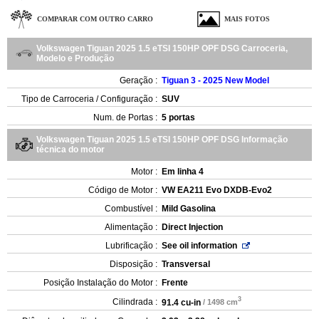
COMPARAR COM OUTRO CARRO
MAIS FOTOS
Volkswagen Tiguan 2025 1.5 eTSI 150HP OPF DSG Carroceria,
Modelo e Produção
Geração :
Tiguan 3 - 2025 New Model
Tipo de Carroceria / Configuração :
SUV
Num. de Portas :
5 portas
Volkswagen Tiguan 2025 1.5 eTSI 150HP OPF DSG Informação
técnica do motor
Motor :
Em linha 4
Código de Motor :
VW EA211 Evo DXDB-Evo2
Combustível :
Mild Gasolina
Alimentação :
Direct Injection
Lubrificação :
See oil information
Disposição :
Transversal
Posição Instalação do Motor :
Frente
3
Cilindrada :
91.4 cu-in
/ 1498 cm