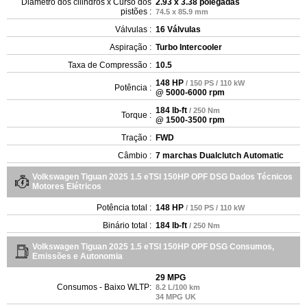
Diâmetro dos cilindros x Curso dos
2.93 x 3.38 polegadas
pistões :
74.5 x 85.9 mm
Válvulas :
16 Válvulas
Aspiração :
Turbo Intercooler
Taxa de Compressão :
10.5
148 HP
/ 150 PS / 110 kW
Potência :
@ 5000-6000 rpm
184 lb-ft
/ 250 Nm
Torque :
@ 1500-3500 rpm
Tração :
FWD
Câmbio :
7 marchas Dualclutch Automatic
Volkswagen Tiguan 2025 1.5 eTSI 150HP OPF DSG Dados Técnicos
Motores Elétricos
Potência total :
148 HP
/ 150 PS / 110 kW
Binário total :
184 lb-ft
/ 250 Nm
Volkswagen Tiguan 2025 1.5 eTSI 150HP OPF DSG Consumos,
Emissões e Autonomia
29 MPG
Consumos - Baixo WLTP:
8.2 L/100 km
34 MPG UK