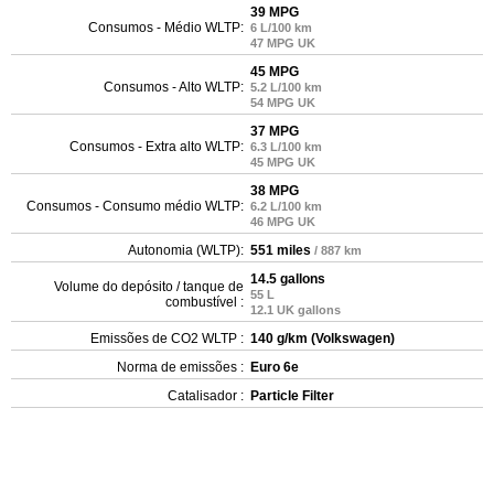
39 MPG
Consumos - Médio WLTP:
6 L/100 km
47 MPG UK
45 MPG
Consumos - Alto WLTP:
5.2 L/100 km
54 MPG UK
37 MPG
Consumos - Extra alto WLTP:
6.3 L/100 km
45 MPG UK
38 MPG
Consumos - Consumo médio WLTP:
6.2 L/100 km
46 MPG UK
Autonomia (WLTP):
551 miles
/ 887 km
14.5 gallons
Volume do depósito / tanque de
55 L
combustível :
12.1 UK gallons
Emissões de CO2 WLTP :
140 g/km (Volkswagen)
Norma de emissões :
Euro 6e
Catalisador :
Particle Filter