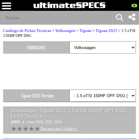
Catálogo de Fichas Técnicas
>
Volkswagen
>
Tiguan
>
Tiguan 2025
> 1.5 eTSI
150HP OPF DSG
FABRICANTE
Tiguan 2025 Versões
Volkswagen Tiguan 2025 1.5 eTSI 150HP OPF DSG
Ficha Técnica
(2024 - )
- Anos 2024, 2025, 2026
★★★★★
★★★★★
Tem este carro? Avalie-o!