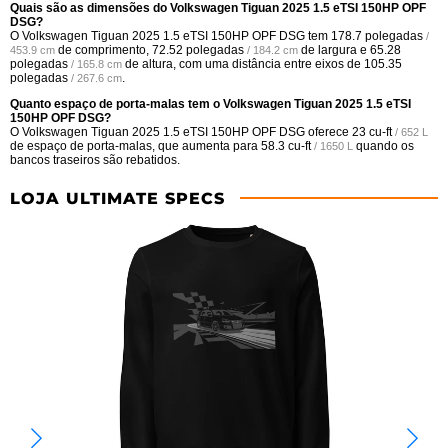
Quais são as dimensões do Volkswagen Tiguan 2025 1.5 eTSI 150HP OPF
DSG?
O Volkswagen Tiguan 2025 1.5 eTSI 150HP OPF DSG tem
178.7 polegadas
/
de comprimento,
72.52 polegadas
de largura e
65.28
453.9 cm
/ 184.2 cm
polegadas
de altura, com uma distância entre eixos de
105.35
/ 165.8 cm
polegadas
.
/ 267.6 cm
Quanto espaço de porta-malas tem o Volkswagen Tiguan 2025 1.5 eTSI
150HP OPF DSG?
O Volkswagen Tiguan 2025 1.5 eTSI 150HP OPF DSG oferece
23 cu-ft
/ 652 L
de espaço de porta-malas, que aumenta para
58.3 cu-ft
quando os
/ 1650 L
bancos traseiros são rebatidos.
LOJA ULTIMATE SPECS