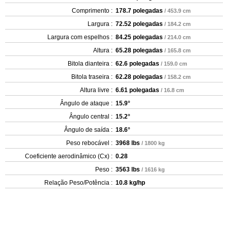
Comprimento :
178.7 polegadas
/ 453.9 cm
Largura :
72.52 polegadas
/ 184.2 cm
Largura com espelhos :
84.25 polegadas
/ 214.0 cm
Altura :
65.28 polegadas
/ 165.8 cm
Bitola dianteira :
62.6 polegadas
/ 159.0 cm
Bitola traseira :
62.28 polegadas
/ 158.2 cm
Altura livre :
6.61 polegadas
/ 16.8 cm
Ângulo de ataque :
15.9°
Ângulo central :
15.2°
Ângulo de saída :
18.6°
Peso rebocável :
3968 lbs
/ 1800 kg
Coeficiente aerodinâmico (Cx) :
0.28
Peso :
3563 lbs
/ 1616 kg
Relação Peso/Potência :
10.8 kg/hp