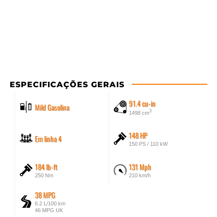
ESPECIFICAÇÕES GERAIS
91.4 cu-in
Mild Gasolina
3
1498 cm
148 HP
Em linha 4
150 PS / 110 kW
184 lb-ft
131 Mph
250 Nm
210 km/h
38 MPG
6.2 L/100 km
46 MPG UK