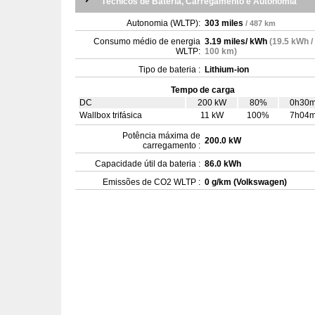
Técnicos de Bateria, Carregamento e Autonomia
Autonomia (WLTP):
303 miles
/ 487 km
Consumo médio de energia
3.19 miles/ kWh
(19.5 kWh /
WLTP:
100 km)
Tipo de bateria :
Lithium-ion
Tempo de carga
DC
200 kW
80%
0h30
Wallbox trifásica
11 kW
100%
7h04
Potência máxima de
200.0 kW
carregamento :
Capacidade útil da bateria :
86.0 kWh
Emissões de CO2 WLTP :
0 g/km (Volkswagen)