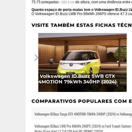
75.75 polegadas
de altura, com uma distância entre
/ 192.4 cm
Quanto espaço de porta-malas tem o Volkswagen ID.Buzz
O Volkswagen ID.Buzz LWB Pro 86kWh 286PS oferece
47.3 cu-
VISITE TAMBÉM ESTAS FICHAS TÉCN
Volkswagen ID.Buzz SWB GTX
4MOTION 79kWh 340HP (2024)
COMPARATIVOS POPULARES COM E
Volkswagen ID.Buzz Cargo GTX 4MOTION 79kWh 340HP (2024) vs Volkswa
Volkswagen ID.Buzz LWB Pro 86kWh 286PS (2024) vs Ford Transit Custom
Mixto (Crew Van) L2 114 CDI 4x4 9G-TRONIC (2024)