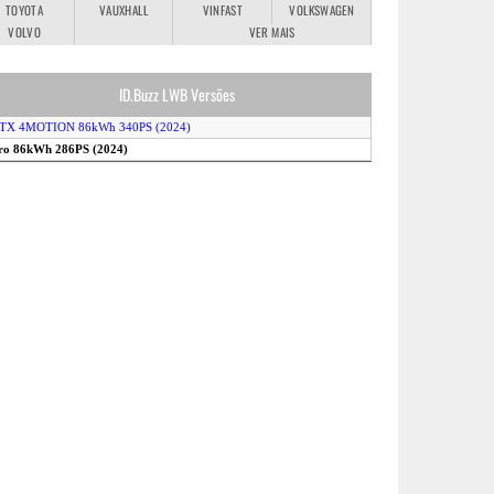
TOYOTA
VAUXHALL
VINFAST
VOLKSWAGEN
VOLVO
VER MAIS
ID.Buzz LWB Versões
GTX 4MOTION 86kWh 340PS (2024)
Pro 86kWh 286PS (2024)