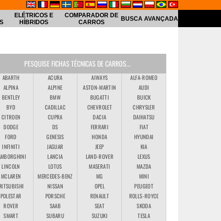
ELÉTRICOS E
COMPARADOR DE
BUSCA AVANÇADA
S
HÍBRIDOS
CARROS
PESQUISE FICHAS TÉCNICAS DE CARROS...
ABARTH
ACURA
AIWAYS
ALFA-ROMEO
ALPINA
ALPINE
ASTON-MARTIN
AUDI
BENTLEY
BMW
BUGATTI
BUICK
BYD
CADILLAC
CHEVROLET
CHRYSLER
CITROEN
CUPRA
DACIA
DAIHATSU
DODGE
DS
FERRARI
FIAT
FORD
GENESIS
HONDA
HYUNDAI
INFINITI
JAGUAR
JEEP
KIA
AMBORGHINI
LANCIA
LAND-ROVER
LEXUS
LINCOLN
LOTUS
MASERATI
MAZDA
MCLAREN
MERCEDES-BENZ
MG
MINI
MITSUBISHI
NISSAN
OPEL
PEUGEOT
POLESTAR
PORSCHE
RENAULT
ROLLS-ROYCE
ROVER
SAAB
SEAT
SKODA
SMART
SUBARU
SUZUKI
TESLA