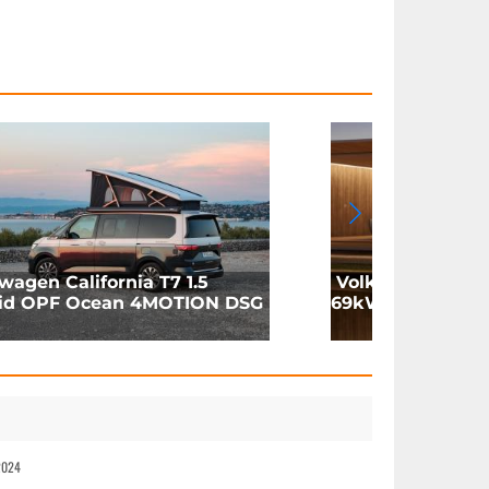
wagen California T7 1.5
Volkswagen ID.
id OPF Ocean 4MOTION DSG
69kWh 170HP (2
2024