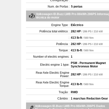
Configuração :
Num. de Portas :
5 portas
Volkswagen ID.Buzz LWB Pro 86kWh 286PS Informa
técnica do motor
Engine Type :
Eléctrico
Potência total elétrico :
282 HP
/ 286 PS / 210 kW
:
413 lb-ft
/ 560 Nm
Potência :
282 HP
/ 286 PS / 210 kW
Torque :
413 lb-ft
/ 560 Nm
Number of electric engines:
1
PSM - Permanent Magnet
Electric engine 1 type:
Synchronous Motor
Rear Axle Electric Engine
282 HP
/ 286 PS / 210 kW
Power:
Rear Axle Electric Engine
413 lb-ft
/ 560 Nm
Torque:
Tração :
RWD
Câmbio :
1 marchas Reduction Gear
Volkswagen ID.Buzz LWB Pro 86kWh 286PS Dados