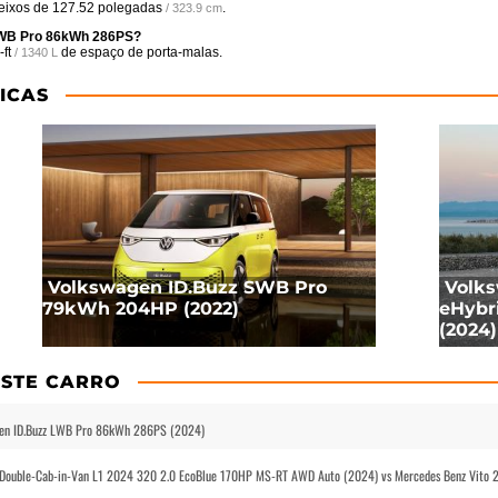
 eixos de
127.52 polegadas
.
/ 323.9 cm
 LWB Pro 86kWh 286PS?
ft
de espaço de porta-malas.
/ 1340 L
ICAS
Volkswagen ID.Buzz SWB Pro
Volks
79kWh 204HP (2022)
eHybr
(2024)
STE CARRO
gen ID.Buzz LWB Pro 86kWh 286PS (2024)
 Double-Cab-in-Van L1 2024 320 2.0 EcoBlue 170HP MS-RT AWD Auto (2024) vs Mercedes Benz Vito 