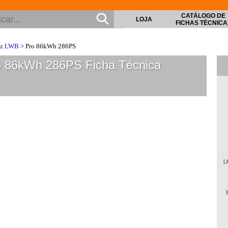
CATÁLOGO DE
LOJA
FICHAS TÉCNICA
zz LWB
> Pro 86kWh 286PS
o 86kWh 286PS
Ficha Técnica
L