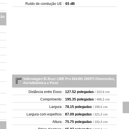
Ruído de condução UE :
65 dB
ção
Volkswagen ID.Buzz LWB Pro 86kWh 286PS Dimensões,
Aerodinâmica e Peso
Distância entre Eixos :
127.52 polegadas
/ 323.9 cm
Comprimento :
195.35 polegadas
/ 496.2 cm
Largura :
78.15 polegadas
/ 198.5 cm
Largura com espelhos :
87.09 polegadas
/ 221.2 cm
Altura :
75.75 polegadas
/ 192.4 cm