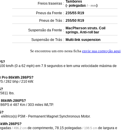
Tambores
Freios traseiras :
(
- polegadas
)
/ - mm
Pneus da Frente :
235/55 R19
Pneus de Trás :
255/50 R19
MacPherson struts. Coil
Suspensão da Frente :
springs. Anti-roll bar
Suspensão de Trás :
Multi-link suspension
Se encontrou um erro nesta ficha
envie sua correcção aqui
PS?
100 km/h (0 a 62 mph) em 7.9 segundos e tem uma velocidade máxima de
WB Pro 86kWh 286PS?
 / 282 bhp / 210 kW.
S?
5811 lbs.
ro 86kWh 286PS?
286PS é 487 Km / 303 miles WLTP.
S?
elétrico(s) PSM - Permanent Magnet Synchronous Motor.
86kWh 286PS?
legadas
de comprimento,
78.15 polegadas
de largura e
/ 496.2 cm
/ 198.5 cm