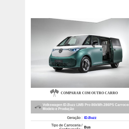
COMPARAR COM OUTRO CARRO
Volkswagen ID.Buzz LWB Pro 86kWh 286PS Carrocer
Modelo e Produção
Geração :
ID.Buzz
Tipo de Carroceria /
Bus