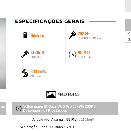
ESPECIFICAÇÕES GERAIS
282 HP
Eléctrico
- 
286 PS / 210 kW
- 
413 lb-ft
99 Mph
560 Nm
160 km/h
303 miles
487 km
MAIS FOTOS
ia,
Volkswagen ID.Buzz LWB Pro 86kWh 286PS
Desempenho / Prestações
Velocidade Máxima :
99 Mph
/ 160 km/h
Aceleração 0 aos 100 km/h :
7.9 s