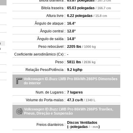
Bitola dianteira :
65.87 polegadas
/ 167.3 cm
Bitola traseira :
65.63 polegadas
/ 166.7 cm
Altura livre :
6.22 polegadas
/ 15.8 cm
Ângulo de ataque :
16.4°
Ângulo central :
12.0°
Ângulo de saída :
14.8°
m
Peso rebocável :
2205 lbs
/ 1000 kg
m
Coeficiente aerodinâmico (Cx) :
-
Peso :
5811 lbs
/ 2636 kg
Relação Peso/Potência :
9.2 kg/hp
Volkswagen ID.Buzz LWB Pro 86kWh 286PS Dimensões
do interior
Num. de Lugares :
7 lugares
Volume do Porta-malas :
47.3 cu-ft
/ 1340 L
Volkswagen ID.Buzz LWB Pro 86kWh 286PS Travões,
Pneus, Direção e Suspensão
Discos Ventilados
Freios dianteiros :
(
- polegadas
)
/ - mm