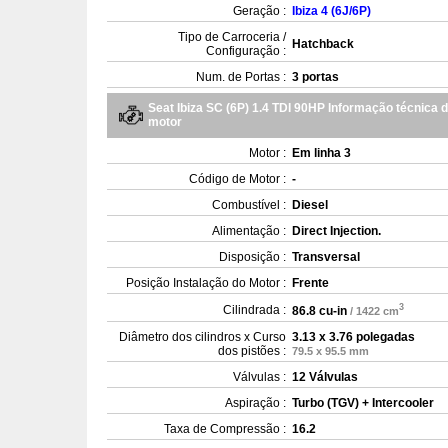
Geração :
Ibiza 4 (6J/6P)
Tipo de Carroceria /
Hatchback
Configuração :
Num. de Portas :
3 portas
Seat Ibiza SC (6P) 1.4 TDI 90HP Informação técnica 
motor
Motor :
Em linha 3
Código de Motor :
-
Combustível :
Diesel
Alimentação :
Direct Injection.
Disposição :
Transversal
Posição Instalação do Motor :
Frente
3
Cilindrada :
86.8 cu-in
/ 1422 cm
Diâmetro dos cilindros x Curso
3.13 x 3.76 polegadas
dos pistões :
79.5 x 95.5 mm
Válvulas :
12 Válvulas
Aspiração :
Turbo (TGV) + Intercooler
Taxa de Compressão :
16.2