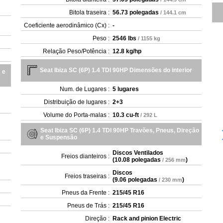
Bitola traseira :
56.73 polegadas
/ 144.1 cm
Coeficiente aerodinâmico (Cx) :
-
Peso :
2546 lbs
/ 1155 kg
Relação Peso/Potência :
12.8 kg/hp
Seat Ibiza SC (6P) 1.4 TDI 90HP Dimensões do interior
 e
Num. de Lugares :
5 lugares
Distribuição de lugares :
2+3
Volume do Porta-malas :
10.3 cu-ft
/ 292 L
Seat Ibiza SC (6P) 1.4 TDI 90HP Travões, Pneus, Direção
e Suspensão
Discos Ventilados
Freios dianteiros :
(
10.08 polegadas
)
/ 256 mm
Discos
Freios traseiras :
(
9.06 polegadas
)
/ 230 mm
Pneus da Frente :
215/45 R16
Pneus de Trás :
215/45 R16
Direção :
Rack and pinion Electric