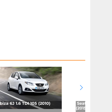
biza 6J 1.6 TDI 105 (2010)
Seat Ibiza 6P 1.0
(2015)