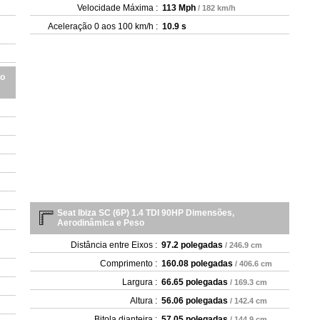
Velocidade Máxima :
113 Mph
/ 182 km/h
Aceleração 0 aos 100 km/h :
10.9 s
do
Seat Ibiza SC (6P) 1.4 TDI 90HP Dimensões,
Aerodinâmica e Peso
Distância entre Eixos :
97.2 polegadas
/ 246.9 cm
Comprimento :
160.08 polegadas
/ 406.6 cm
Largura :
66.65 polegadas
/ 169.3 cm
Altura :
56.06 polegadas
/ 142.4 cm
Bitola dianteira :
57.05 polegadas
/ 144.9 cm