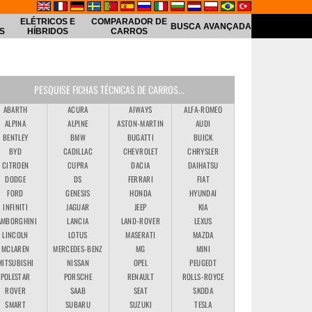
ELÉTRICOS E
COMPARADOR DE
BUSCA AVANÇADA
S
HÍBRIDOS
CARROS
PESQUISE FICHAS TÉCNICAS DE CARROS...
ABARTH
ACURA
AIWAYS
ALFA-ROMEO
ALPINA
ALPINE
ASTON-MARTIN
AUDI
BENTLEY
BMW
BUGATTI
BUICK
BYD
CADILLAC
CHEVROLET
CHRYSLER
CITROEN
CUPRA
DACIA
DAIHATSU
DODGE
DS
FERRARI
FIAT
FORD
GENESIS
HONDA
HYUNDAI
INFINITI
JAGUAR
JEEP
KIA
AMBORGHINI
LANCIA
LAND-ROVER
LEXUS
LINCOLN
LOTUS
MASERATI
MAZDA
MCLAREN
MERCEDES-BENZ
MG
MINI
MITSUBISHI
NISSAN
OPEL
PEUGEOT
POLESTAR
PORSCHE
RENAULT
ROLLS-ROYCE
ROVER
SAAB
SEAT
SKODA
SMART
SUBARU
SUZUKI
TESLA