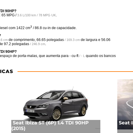
 TDI 90HP?
C
65 MPG /
.
3.6 L/100 km / 78 MPG UK
3
Diesel com 1422 cm
/ 86.8 cu-in de capacidade.
?
de comprimento,
66.65 polegadas
de largura e
56.06
6.6 cm
/ 169.3 cm
 de
97.2 polegadas
.
/ 246.9 cm
 TDI 90HP?
espaço de porta-malas, que aumenta para
- cu-ft
quando os bancos
/ - L
ICAS
Seat Ibiza ST (6P) 1.4 TDI 90HP
Seat I
(2015)