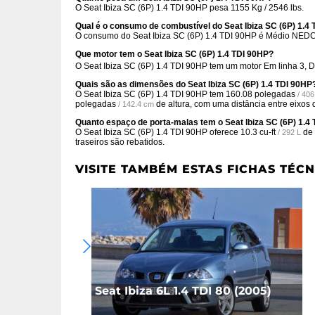
O Seat Ibiza SC (6P) 1.4 TDI 90HP pesa 1155 Kg / 2546 lbs.
Qual é o consumo de combustível do Seat Ibiza SC (6P) 1.4
O consumo do Seat Ibiza SC (6P) 1.4 TDI 90HP é Médio NED
Que motor tem o Seat Ibiza SC (6P) 1.4 TDI 90HP?
O Seat Ibiza SC (6P) 1.4 TDI 90HP tem um motor Em linha 3, 
Quais são as dimensões do Seat Ibiza SC (6P) 1.4 TDI 90HP
O Seat Ibiza SC (6P) 1.4 TDI 90HP tem
160.08 polegadas
/ 40
polegadas
de altura, com uma distância entre eixos
/ 142.4 cm
Quanto espaço de porta-malas tem o Seat Ibiza SC (6P) 1.4
O Seat Ibiza SC (6P) 1.4 TDI 90HP oferece
10.3 cu-ft
de 
/ 292 L
traseiros são rebatidos.
VISITE TAMBÉM ESTAS FICHAS TÉCN
Seat Ibiza 6L 1.4 TDI 80 (2005)