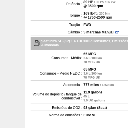
89 HP
/ 90 PS / 66 kW
Potência :
@ 3500 rpm
169 lb-ft
/ 230 Nm
Torque :
@ 1750-2500 rpm
Tração :
FWD
Câmbio :
5 marchas Manual
Seat Ibiza SC (6P) 1.4 TDI 90HP Consumos, Emissões
Autonomia
65 MPG
Consumos - Médio:
3.6 L/100 km
78 MPG UK
65 MPG
Consumos - Médio NEDC :
3.6 L/100 km
78 MPG UK
Autonomia :
777 miles
/ 1250 km
11.9 gallons
Volume do depósito / tanque de
45 L
combustível :
9.9 UK gallons
Emissões de CO2 :
93 g/km (Seat)
Norma de emissões :
Euro VI