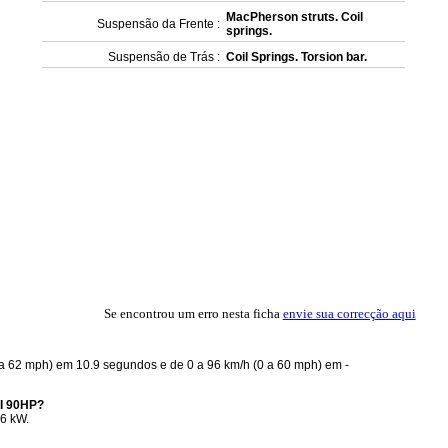
MacPherson struts. Coil
Suspensão da Frente :
springs.
Suspensão de Trás :
Coil Springs. Torsion bar.
Se encontrou um erro nesta ficha
envie sua correcção aqui
 a 62 mph) em 10.9 segundos e de 0 a 96 km/h (0 a 60 mph) em -
DI 90HP?
66 kW.