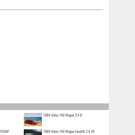
1984 Volvo 740 Wagon 2.4 D
o 155HP
1989 Volvo 740 Wagon Facelift 2.4 TD