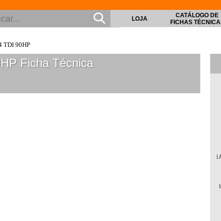
CATÁLOGO DE
LOJA
FICHAS TÉCNICA
4 TDI 90HP
90HP
Ficha Técnica
L