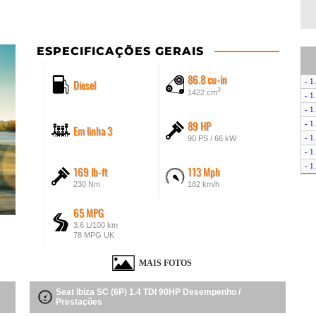
ESPECIFICAÇÕES GERAIS
86.8 cu-in
Diesel
- 1
3
1422 cm
- 1
- 1
89 HP
- 1
Em linha 3
- 1
90 PS / 66 kW
- 1
- 1
169 lb-ft
113 Mph
- 1
230 Nm
182 km/h
- 1
- 1
65 MPG
- 1
3.6 L/100 km
78 MPG UK
MAIS FOTOS
Seat Ibiza SC (6P) 1.4 TDI 90HP Desempenho /
Prestações