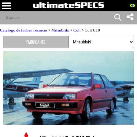
Catálogo de Fichas Técnicas
>
Mitsubishi
>
Colt
> Colt C10
FABRICANTE