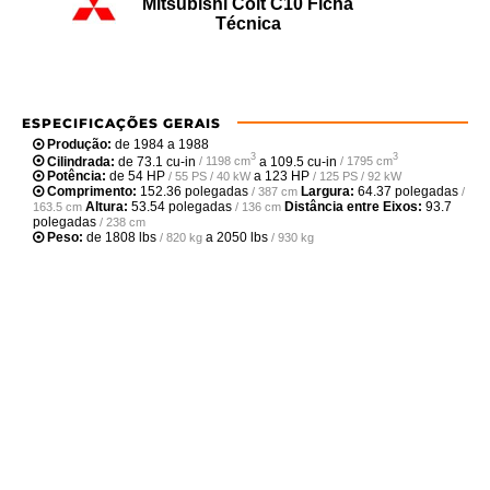
Mitsubishi Colt C10 Ficha
Técnica
ESPECIFICAÇÕES GERAIS
Produção:
de 1984 a 1988
3
3
Cilindrada:
de
73.1 cu-in
a
109.5 cu-in
/ 1198 cm
/ 1795 cm
Potência:
de
54 HP
a
123 HP
/ 55 PS / 40 kW
/ 125 PS / 92 kW
Comprimento:
152.36 polegadas
Largura:
64.37 polegadas
/ 387 cm
/
Altura:
53.54 polegadas
Distância entre Eixos:
93.7
163.5 cm
/ 136 cm
polegadas
/ 238 cm
Peso:
de
1808 lbs
a
2050 lbs
/ 820 kg
/ 930 kg