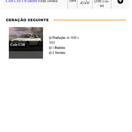
Colt C10 1.8 Diesel
1984
Ficha Técnica
(109.5 cu-
43 kW
in)
GERAÇÃO SEGUINTE
Produção:
de 1988 a
1992
Colt C50
1
Modelos
6
Versões