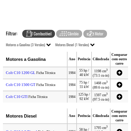
Filtrar:
Combustível
Câmbio
Motor
Motores a Gasolina (3 Versões)
Motores Diesel (1 Versões)
Comparar
Motores a Gasolina
Ano
Potência
Cilindrada
com outro
carro
3
55 hp /
1198 cm
Colt C10 1200 GL
Ficha Técnica
1984
40 kW
(73.1 cu-in)
3
75 hp /
1468 cm
Colt C10 1500 GT
Ficha Técnica
1984
55 kW
(89.6 cu-in)
3
125 hp /
1597 cm
Colt C10 GTI
Ficha Técnica
1984
92 kW
(97.5 cu-in)
Comparar
Motores Diesel
Ano
Potência
Cilindrada
com outro
carro
3
1795 cm
58 hp /