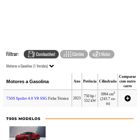
Filtrar:
Combustível
Câmbio
Motor
Motores a Gasolina (1 Versões)
Comparar
Motores a Gasolina
Ano
Potência
Cilindrada
com outro
carro
3
3994 cm
750 hp /
750S Spider 4.0 V8 SSG
2023
Ficha Técnica
(243.7 cu-
552 kW
in)
750S MODELOS