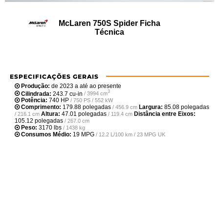
McLaren 750S Spider Ficha
Técnica
ESPECIFICAÇÕES GERAIS
Produção:
de 2023 a até ao presente
3
Cilindrada:
243.7 cu-in
/ 3994 cm
Potência:
740 HP
/ 750 PS / 552 kW
Comprimento:
179.88 polegadas
Largura:
85.08 polegadas
/ 456.9 cm
Altura:
47.01 polegadas
Distância entre Eixos:
/ 216.1 cm
/ 119.4 cm
105.12 polegadas
/ 267.0 cm
Peso:
3170 lbs
/ 1438 kg
Consumos Médio:
19 MPG
/ 12.2 L/100 km / 23 MPG UK