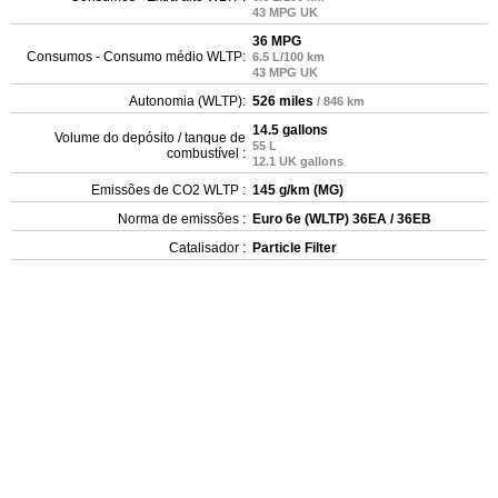
43 MPG UK
36 MPG
Consumos - Consumo médio WLTP:
6.5 L/100 km
43 MPG UK
Autonomia (WLTP):
526 miles
/ 846 km
14.5 gallons
Volume do depósito / tanque de
55 L
combustível :
12.1 UK gallons
Emissões de CO2 WLTP :
145 g/km (MG)
Norma de emissões :
Euro 6e (WLTP) 36EA / 36EB
Catalisador :
Particle Filter