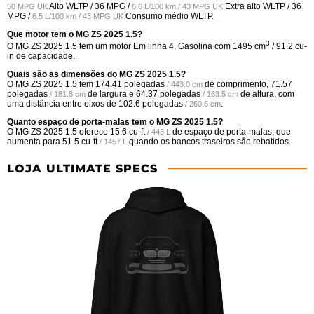
Alto WLTP /
36 MPG /
Extra alto WLTP /
36
50 MPG UK
6.6 L/100 km / 43 MPG UK
MPG /
Consumo médio WLTP.
6.5 L/100 km / 43 MPG UK
Que motor tem o MG ZS 2025 1.5?
3
O MG ZS 2025 1.5 tem um motor Em linha 4, Gasolina com 1495 cm
/ 91.2 cu-
in de capacidade.
Quais são as dimensões do MG ZS 2025 1.5?
O MG ZS 2025 1.5 tem
174.41 polegadas
de comprimento,
71.57
/ 443.0 cm
polegadas
de largura e
64.37 polegadas
de altura, com
/ 181.8 cm
/ 163.5 cm
uma distância entre eixos de
102.6 polegadas
.
/ 260.6 cm
Quanto espaço de porta-malas tem o MG ZS 2025 1.5?
O MG ZS 2025 1.5 oferece
15.6 cu-ft
de espaço de porta-malas, que
/ 443 L
aumenta para
51.5 cu-ft
quando os bancos traseiros são rebatidos.
/ 1457 L
LOJA ULTIMATE SPECS