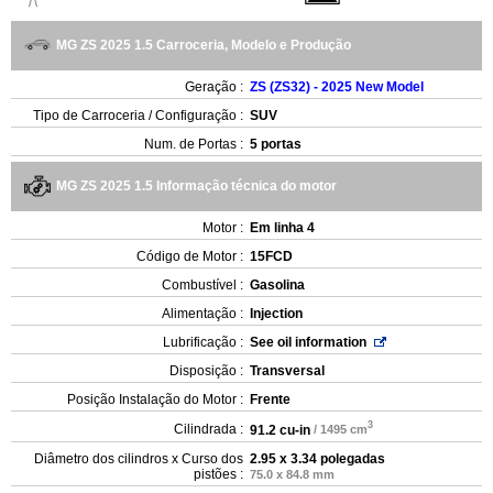
MG ZS 2025 1.5 Carroceria, Modelo e Produção
Geração :
ZS (ZS32) - 2025 New Model
Tipo de Carroceria / Configuração :
SUV
Num. de Portas :
5 portas
MG ZS 2025 1.5 Informação técnica do motor
Motor :
Em linha 4
Código de Motor :
15FCD
Combustível :
Gasolina
Alimentação :
Injection
Lubrificação :
See oil information
Disposição :
Transversal
Posição Instalação do Motor :
Frente
3
Cilindrada :
91.2 cu-in
/ 1495 cm
Diâmetro dos cilindros x Curso dos
2.95 x 3.34 polegadas
pistões :
75.0 x 84.8 mm