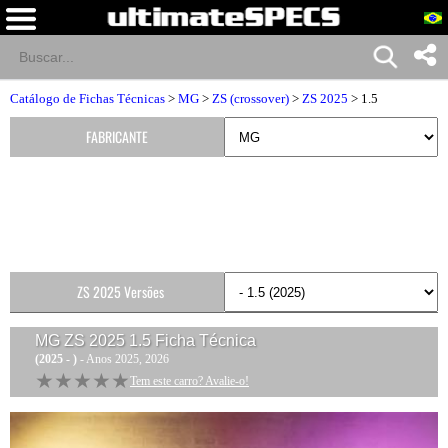
Catálogo de Fichas Técnicas
>
MG
>
ZS (crossover)
>
ZS 2025
> 1.5
FABRICANTE
ZS 2025 Versões
MG ZS 2025 1.5
Ficha Técnica
(2025 - )
- Anos 2025, 2026
★★★★★
★★★★★
Tem este carro? Avalie-o!