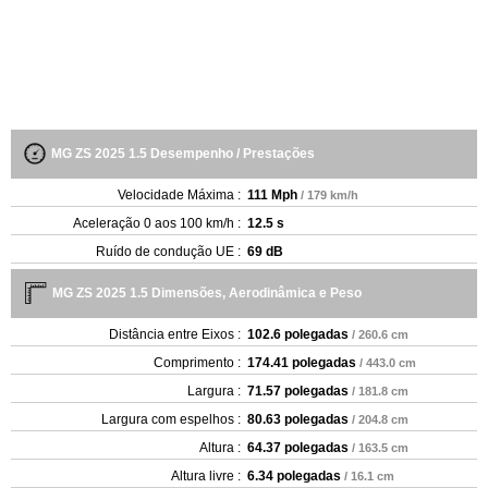
MG ZS 2025 1.5 Desempenho / Prestações
Velocidade Máxima :
111 Mph
/ 179 km/h
Aceleração 0 aos 100 km/h :
12.5 s
Ruído de condução UE :
69 dB
MG ZS 2025 1.5 Dimensões, Aerodinâmica e Peso
Distância entre Eixos :
102.6 polegadas
/ 260.6 cm
Comprimento :
174.41 polegadas
/ 443.0 cm
Largura :
71.57 polegadas
/ 181.8 cm
Largura com espelhos :
80.63 polegadas
/ 204.8 cm
Altura :
64.37 polegadas
/ 163.5 cm
Altura livre :
6.34 polegadas
/ 16.1 cm