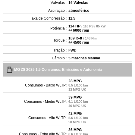
Válvulas :
16 Válvulas
Aspiração :
atmosférico
Taxa de Compressão :
11.5
114 HP
/ 116 PS / 85 kW
Potência :
@ 6000 rpm
109 lb-ft
/ 148 Nm
Torque :
@ 4500 rpm
Tração :
FWD
Câmbio :
5 marchas Manual
MG ZS 2025 1.5 Consumos, Emissões e Autonomia
28 MPG
Consumos - Baixo WLTP:
8.5 L/100 km
33 MPG UK
39 MPG
Consumos - Médio WLTP:
6.1 L/100 km
46 MPG UK
42 MPG
Consumos - Alto WLTP:
5.6 L/100 km
50 MPG UK
36 MPG
Consumos - Extra alto WLTP:
6.6 L/100 km