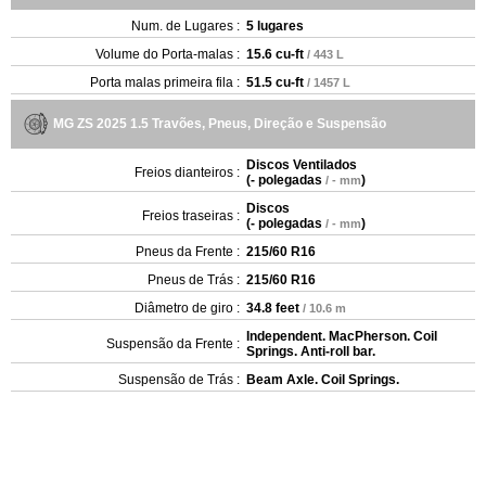
Num. de Lugares :
5 lugares
Volume do Porta-malas :
15.6 cu-ft
/ 443 L
Porta malas primeira fila :
51.5 cu-ft
/ 1457 L
MG ZS 2025 1.5 Travões, Pneus, Direção e Suspensão
Discos Ventilados
Freios dianteiros :
(
- polegadas
)
/ - mm
Discos
Freios traseiras :
(
- polegadas
)
/ - mm
Pneus da Frente :
215/60 R16
Pneus de Trás :
215/60 R16
Diâmetro de giro :
34.8 feet
/ 10.6 m
Independent. MacPherson. Coil
Suspensão da Frente :
Springs. Anti-roll bar.
Suspensão de Trás :
Beam Axle. Coil Springs.