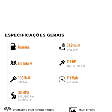
ESPECIFICAÇÕES GERAIS
91.2 cu-in
Gasolina
3
1495 cm
114 HP
Em linha 4
116 PS / 85 kW
109 lb-ft
111 Mph
148 Nm
179 km/h
36 MPG
6.5 L/100 km
43 MPG UK
COMPARAR COM OUTRO CARRO
MAIS FOTOS