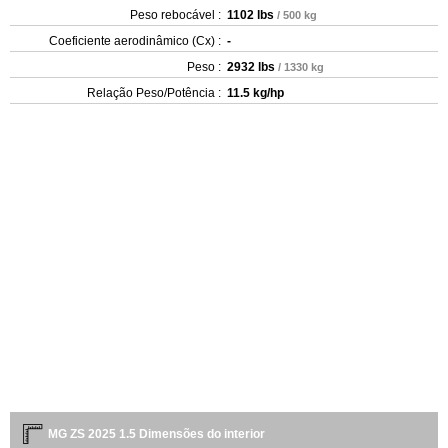
Peso rebocável :
1102 lbs
/ 500 kg
Coeficiente aerodinâmico (Cx) :
-
Peso :
2932 lbs
/ 1330 kg
Relação Peso/Potência :
11.5 kg/hp
MG ZS 2025 1.5 Dimensões do interior