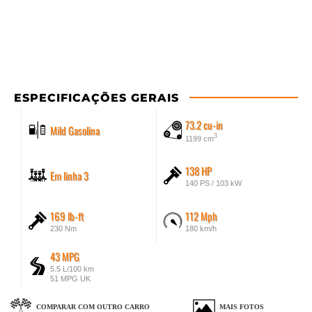
ESPECIFICAÇÕES GERAIS
73.2 cu-in
Mild Gasolina
3
1199 cm
138 HP
Em linha 3
140 PS / 103 kW
169 lb-ft
112 Mph
230 Nm
180 km/h
43 MPG
5.5 L/100 km
51 MPG UK
COMPARAR COM OUTRO CARRO
MAIS FOTOS