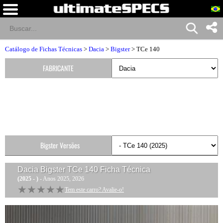
Catálogo de Fichas Técnicas
>
Dacia
>
Bigster
> TCe 140
FABRICANTE
Bigster Versões
Dacia Bigster TCe 140
Ficha Técnica
(2025 - )
- Anos 2025, 2026
★★★★★
★★★★★
Tem este carro? Avalie-o!