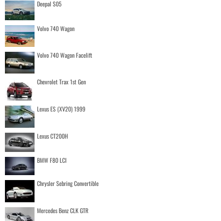
Deepal S05
Volvo 740 Wagon
Volvo 740 Wagon Facelift
Chevrolet Trax 1st Gen
Lexus ES (XV20) 1999
Lexus CT200H
BMW F80 LCI
Chrysler Sebring Convertible
Mercedes Benz CLK GTR