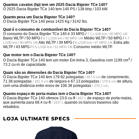
Quantos cavalos (hp) tem um 2025 Dacia Bigster TCe 140?
O 2025 Dacia Bigster TCe 140 tem 140 PS / 138 bhp / 103 kW.
Quanto pesa um Dacia Bigster TCe 140?
O Dacia Bigster TCe 140 pesa 1425 Kg / 3142 lbs.
Qual é o consumo de combustível do Dacia Bigster TCe 140?
O consumo do Dacia Bigster TCe 140 é
33 MPG /
7.1 L/100 km / 40 MPG UK
Baixo WLTP /
50 MPG /
Médio WLTP /
50 MPG /
4.7 L/100 km / 60 MPG UK
4.7
Alto WLTP /
39 MPG /
Extra alto
L/100 km / 60 MPG UK
6 L/100 km / 47 MPG UK
WLTP /
43 MPG /
Consumo médio WLTP.
5.5 L/100 km / 51 MPG UK
Que motor tem o Dacia Bigster TCe 140?
3
O Dacia Bigster TCe 140 tem um motor Em linha 3, Gasolina com 1199 cm
/
73.2 cu-in de capacidade.
Quais são as dimensões do Dacia Bigster TCe 140?
O Dacia Bigster TCe 140 tem
179.92 polegadas
de comprimento,
/ 457.0 cm
71.38 polegadas
de largura e
67.13 polegadas
de altura,
/ 181.3 cm
/ 170.5 cm
com uma distância entre eixos de
106.38 polegadas
.
/ 270.2 cm
Quanto espaço de porta-malas tem o Dacia Bigster TCe 140?
O Dacia Bigster TCe 140 oferece
23.6 cu-ft
de espaço de porta-malas,
/ 667 L
que aumenta para
68.4 cu-ft
quando os bancos traseiros são
/ 1937 L
rebatidos.
LOJA ULTIMATE SPECS