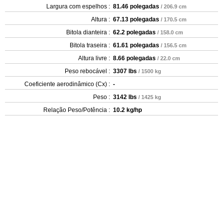
Largura com espelhos :
81.46 polegadas
/ 206.9 cm
Altura :
67.13 polegadas
/ 170.5 cm
Bitola dianteira :
62.2 polegadas
/ 158.0 cm
Bitola traseira :
61.61 polegadas
/ 156.5 cm
Altura livre :
8.66 polegadas
/ 22.0 cm
Peso rebocável :
3307 lbs
/ 1500 kg
Coeficiente aerodinâmico (Cx) :
-
Peso :
3142 lbs
/ 1425 kg
Relação Peso/Potência :
10.2 kg/hp