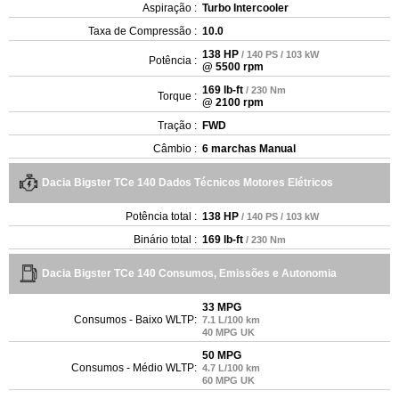
Aspiração :
Turbo Intercooler
Taxa de Compressão :
10.0
138 HP
/ 140 PS / 103 kW
Potência :
@ 5500 rpm
169 lb-ft
/ 230 Nm
Torque :
@ 2100 rpm
Tração :
FWD
Câmbio :
6 marchas Manual
Dacia Bigster TCe 140 Dados Técnicos Motores Elétricos
Potência total :
138 HP
/ 140 PS / 103 kW
Binário total :
169 lb-ft
/ 230 Nm
Dacia Bigster TCe 140 Consumos, Emissões e Autonomia
33 MPG
Consumos - Baixo WLTP:
7.1 L/100 km
40 MPG UK
50 MPG
Consumos - Médio WLTP:
4.7 L/100 km
60 MPG UK