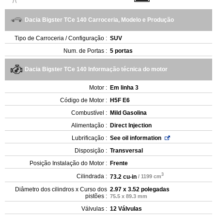
Dacia Bigster TCe 140 Carroceria, Modelo e Produção
Tipo de Carroceria / Configuração :
SUV
Num. de Portas :
5 portas
Dacia Bigster TCe 140 Informação técnica do motor
Motor :
Em linha 3
Código de Motor :
H5F E6
Combustível :
Mild Gasolina
Alimentação :
Direct Injection
Lubrificação :
See oil information
Disposição :
Transversal
Posição Instalação do Motor :
Frente
3
Cilindrada :
73.2 cu-in
/ 1199 cm
Diâmetro dos cilindros x Curso dos
2.97 x 3.52 polegadas
pistões :
75.5 x 89.3 mm
Válvulas :
12 Válvulas