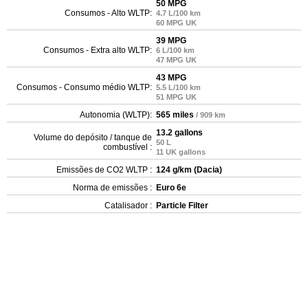
50 MPG
Consumos - Alto WLTP:
4.7 L/100 km
60 MPG UK
39 MPG
Consumos - Extra alto WLTP:
6 L/100 km
47 MPG UK
43 MPG
Consumos - Consumo médio WLTP:
5.5 L/100 km
51 MPG UK
Autonomia (WLTP):
565 miles
/ 909 km
13.2 gallons
Volume do depósito / tanque de
50 L
combustível :
11 UK gallons
Emissões de CO2 WLTP :
124 g/km (Dacia)
Norma de emissões :
Euro 6e
Catalisador :
Particle Filter