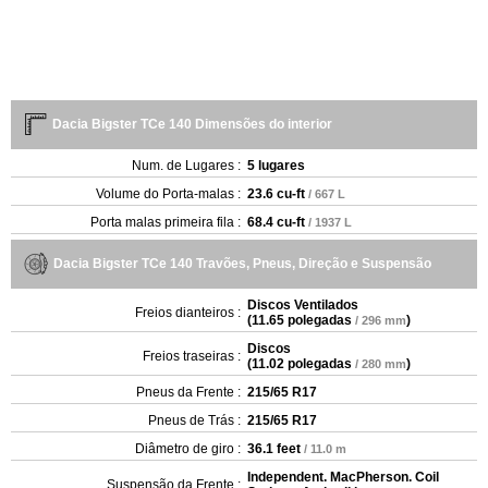
Dacia Bigster TCe 140 Dimensões do interior
Num. de Lugares :
5 lugares
Volume do Porta-malas :
23.6 cu-ft
/ 667 L
Porta malas primeira fila :
68.4 cu-ft
/ 1937 L
Dacia Bigster TCe 140 Travões, Pneus, Direção e Suspensão
Discos Ventilados
Freios dianteiros :
(
11.65 polegadas
)
/ 296 mm
Discos
Freios traseiras :
(
11.02 polegadas
)
/ 280 mm
Pneus da Frente :
215/65 R17
Pneus de Trás :
215/65 R17
Diâmetro de giro :
36.1 feet
/ 11.0 m
Independent. MacPherson. Coil
Suspensão da Frente :