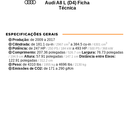
Audi A8 L (D4) Ficha
Técnica
ESPECIFICAÇÕES GERAIS
Produção:
de 2009 a 2017
3
3
Cilindrada:
de
181.1 cu-in
a
384.5 cu-in
/ 2967 cm
/ 6301 cm
Potência:
de
247 HP
a
493 HP
/ 250 PS / 184 kW
/ 500 PS / 368 kW
Comprimento:
207.36 polegadas
Largura:
76.73 polegadas
/ 526.7 cm
Altura:
57.91 polegadas
Distância entre Eixos:
/ 194.9 cm
/ 147.1 cm
122.91 polegadas
/ 312.2 cm
Peso:
de
4310 lbs
a
4696 lbs
/ 1955 kg
/ 2130 kg
Emissões de CO2:
de 171 a 290 g/Km