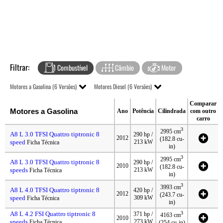
Filtrar:
Combustível
Câmbio
Motor
Motores a Gasolina (6 Versões)
Motores Diesel (6 Versões)
Comparar
Motores a Gasolina
Ano
Potência
Cilindrada
com outro
carro
3
2995 cm
A8 L 3.0 TFSI Quattro tiptronic 8
290 hp /
2012
(182.8 cu-
speed
213 kW
Ficha Técnica
in)
3
2995 cm
A8 L 3.0 TFSI Quattro tiptronic 8
290 hp /
2010
(182.8 cu-
speeds
213 kW
Ficha Técnica
in)
3
3993 cm
A8 L 4.0 TFSI Quattro tiptronic 8
420 hp /
2012
(243.7 cu-
speed
309 kW
Ficha Técnica
in)
A8 L 4.2 FSI Quattro tiptronic 8
3
371 hp /
4163 cm
2010
speeds
273 kW
Ficha Técnica
(254 cu-in)