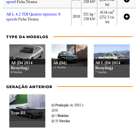
speed
258 kW
Ficha Técnica
in)
3
4134 cm
A8 L 4.2 TDI Quattro tiptronic 8
351 hp /
2010
(252.3 cu-
speeds
258 kW
Ficha Técnica
in)
TYPE D4 MODELOS
A8 (D4 2014
A8 (D4)
A8 L (D4 2014
Restyling)
Restyling)
11 Versões
8 Versões
7 Versões
GERAÇÃO ANTERIOR
Produção:
de 2002 a
2010
Type D3
1
Modelos
19
Versões