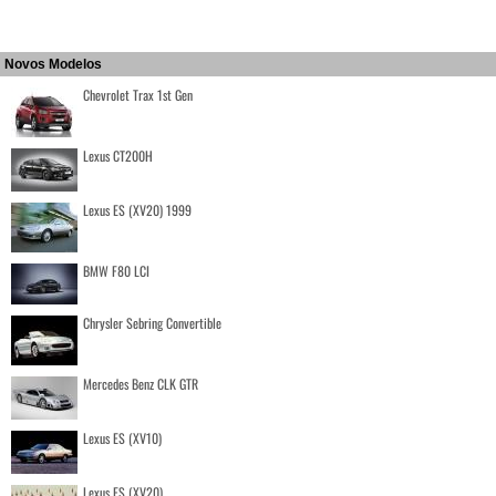
Novos Modelos
Chevrolet Trax 1st Gen
Lexus CT200H
Lexus ES (XV20) 1999
BMW F80 LCI
Chrysler Sebring Convertible
Mercedes Benz CLK GTR
Lexus ES (XV10)
Lexus ES (XV20)