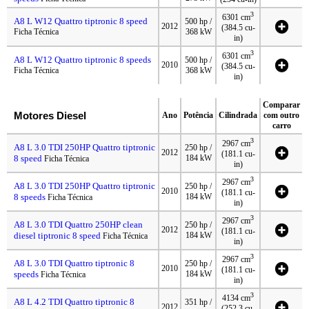
3
6301 cm
A8 L W12 Quattro tiptronic 8 speed
500 hp /
2012
(384.5 cu-
Ficha Técnica
368 kW
in)
3
6301 cm
A8 L W12 Quattro tiptronic 8 speeds
500 hp /
2010
(384.5 cu-
Ficha Técnica
368 kW
in)
Comparar
Motores Diesel
Ano
Potência
Cilindrada
com outro
carro
3
2967 cm
A8 L 3.0 TDI 250HP Quattro tiptronic
250 hp /
2012
(181.1 cu-
8 speed
184 kW
Ficha Técnica
in)
3
2967 cm
A8 L 3.0 TDI 250HP Quattro tiptronic
250 hp /
2010
(181.1 cu-
8 speeds
184 kW
Ficha Técnica
in)
3
2967 cm
A8 L 3.0 TDI Quattro 250HP clean
250 hp /
2012
(181.1 cu-
diesel tiptronic 8 speed
184 kW
Ficha Técnica
in)
3
2967 cm
A8 L 3.0 TDI Quattro tiptronic 8
250 hp /
2010
(181.1 cu-
speeds
184 kW
Ficha Técnica
in)
3
4134 cm
A8 L 4.2 TDI Quattro tiptronic 8
351 hp /
2012
(252.3 cu-