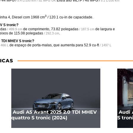
/
44 MPG /
Extra alto WLTP /
46 MPG /
5.4 L/100 km / 52 MPG UK
5.1 L/100 km
3
linha 4, Diesel com 1968 cm
/ 120.1 cu-in de capacidade.
V S tronic?
adas
de comprimento,
73.82 polegadas
de largura e
/ 499.9 cm
/ 187.5 cm
 eixos de
115.08 polegadas
.
/ 292.3 cm
0 TDI MHEV S tronic?
de espaço de porta-malas, que aumenta para
52.9 cu-ft
/ 466 L
/ 1497 L
ICAS
Audi A5 Avant 2025 2.0 TDI MHEV
Audi 
quattro S tronic (2024)
S tron