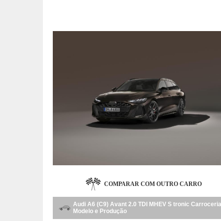
COMPARAR COM OUTRO CARRO
Audi A6 (C9) Avant 2.0 TDI MHEV S tronic Carroceria
Modelo e Produção