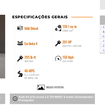
ESPECIFICAÇÕES GERAIS
120.1 cu-in
Mild Diesel
- 2
3
1968 cm
- 2
- 2
201 HP
- 2
Em linha 4
- 2
204 PS / 150 kW
- 3
295 lb-ft
150 Mph
400 Nm
241 km/h
46 MPG
5.1 L/100 km
55 MPG UK
MAIS FOTOS
,
Audi A6 (C9) Avant 2.0 TDI MHEV S tronic Desempenho /
Prestações