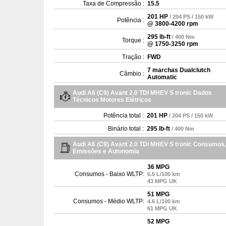
Taxa de Compressão :
15.5
201 HP
/ 204 PS / 150 kW
Potência :
@ 3800-4200 rpm
295 lb-ft
/ 400 Nm
Torque :
@ 1750-3250 rpm
Tração :
FWD
7 marchas Dualclutch
Câmbio :
Automatic
Audi A6 (C9) Avant 2.0 TDI MHEV S tronic Dados
Técnicos Motores Elétricos
Potência total :
201 HP
/ 204 PS / 150 kW
Binário total :
295 lb-ft
/ 400 Nm
Audi A6 (C9) Avant 2.0 TDI MHEV S tronic Consumos,
Emissões e Autonomia
36 MPG
Consumos - Baixo WLTP:
6.5 L/100 km
43 MPG UK
51 MPG
Consumos - Médio WLTP:
4.6 L/100 km
61 MPG UK
52 MPG