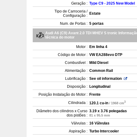
Geração :
Type C9 - 2025 New Model
Tipo de Carroceria /
Estate
Configuração :
Num. de Portas :
5 portas
Audi A6 (C9) Avant 2.0 TDI MHEV S tronic Informaçã
técnica do motor
Motor :
Em linha 4
Código de Motor :
VW EA288evo DTP
Combustível :
Mild Diesel
Alimentação :
Common Rail
Lubrificação :
See oil information
Disposição :
Longitudinal
Posição Instalação do Motor :
Frente
3
Cilindrada :
120.1 cu-in
/ 1968 cm
Diâmetro dos cilindros x Curso
3.19 x 3.76 polegadas
dos pistões :
81 x 95.5 mm
Válvulas :
16 Válvulas
Aspiração :
Turbo Intercooler