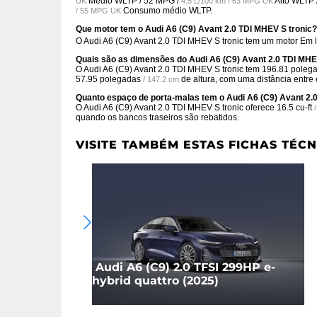
Médio WLTP /
52 MPG /
Alto WLTP 
UK
4.5 L/100 km / 63 MPG UK
Consumo médio WLTP.
/ 55 MPG UK
Que motor tem o Audi A6 (C9) Avant 2.0 TDI MHEV S tronic?
O Audi A6 (C9) Avant 2.0 TDI MHEV S tronic tem um motor Em 
Quais são as dimensões do Audi A6 (C9) Avant 2.0 TDI MHE
O Audi A6 (C9) Avant 2.0 TDI MHEV S tronic tem
196.81 poleg
57.95 polegadas
de altura, com uma distância entre
/ 147.2 cm
Quanto espaço de porta-malas tem o Audi A6 (C9) Avant 2.
O Audi A6 (C9) Avant 2.0 TDI MHEV S tronic oferece
16.5 cu-ft
quando os bancos traseiros são rebatidos.
VISITE TAMBÉM ESTAS FICHAS TÉCN
Audi A6 (C9) 2.0 TFSI 299HP e-
hybrid quattro (2025)