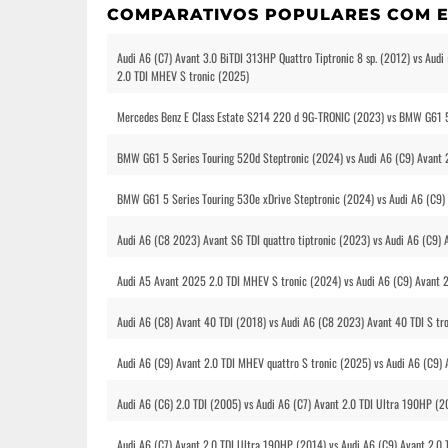
COMPARATIVOS POPULARES COM E
Audi A6 (C7) Avant 3.0 BiTDI 313HP Quattro Tiptronic 8 sp. (2012) vs Aud
2.0 TDI MHEV S tronic (2025)
Mercedes Benz E Class Estate S214 220 d 9G-TRONIC (2023) vs BMW G61 5 
BMW G61 5 Series Touring 520d Steptronic (2024) vs Audi A6 (C9) Avant 
BMW G61 5 Series Touring 530e xDrive Steptronic (2024) vs Audi A6 (C9)
Audi A6 (C8 2023) Avant S6 TDI quattro tiptronic (2023) vs Audi A6 (C9) 
Audi A5 Avant 2025 2.0 TDI MHEV S tronic (2024) vs Audi A6 (C9) Avant 
Audi A6 (C8) Avant 40 TDI (2018) vs Audi A6 (C8 2023) Avant 40 TDI S tr
Audi A6 (C9) Avant 2.0 TDI MHEV quattro S tronic (2025) vs Audi A6 (C9)
Audi A6 (C6) 2.0 TDI (2005) vs Audi A6 (C7) Avant 2.0 TDI Ultra 190HP (2
Audi A6 (C7) Avant 2.0 TDI Ultra 190HP (2014) vs Audi A6 (C9) Avant 2.0