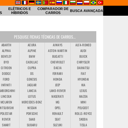
ELÉTRICOS E
COMPARADOR DE
BUSCA AVANÇADA
S
HÍBRIDOS
CARROS
PESQUISE FICHAS TÉCNICAS DE CARROS...
ABARTH
ACURA
AIWAYS
ALFA-ROMEO
ALPINA
ALPINE
ASTON-MARTIN
AUDI
BENTLEY
BMW
BUGATTI
BUICK
BYD
CADILLAC
CHEVROLET
CHRYSLER
CITROEN
CUPRA
DACIA
DAIHATSU
DODGE
DS
FERRARI
FIAT
FORD
GENESIS
HONDA
HYUNDAI
INFINITI
JAGUAR
JEEP
KIA
AMBORGHINI
LANCIA
LAND-ROVER
LEXUS
LINCOLN
LOTUS
MASERATI
MAZDA
MCLAREN
MERCEDES-BENZ
MG
MINI
MITSUBISHI
NISSAN
OPEL
PEUGEOT
POLESTAR
PORSCHE
RENAULT
ROLLS-ROYCE
ROVER
SAAB
SEAT
SKODA
SMART
SUBARU
SUZUKI
TESLA