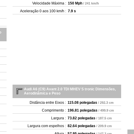
Velocidade Máxima :
150 Mph
/ 241 km/h
Aceleração 0 aos 100 km/h :
7.9 s
o
Audi A6 (C9) Avant 2.0 TDI MHEV S tronic Dimensões,
Aerodinâmica e Peso
Distância entre Eixos :
115.08 polegadas
/ 292.3 cm
Comprimento :
196.81 polegadas
/ 499.9 cm
Largura :
73.82 polegadas
/ 187.5 cm
Largura com espelhos :
82.64 polegadas
/ 209.9 cm
Altura :
57.95 polegadas
/ 147.2 cm