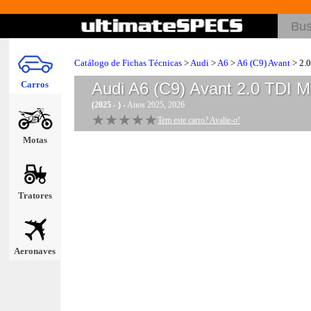
Catálogo de Fichas Técnicas
>
Audi
>
A6
>
A6 (C9) Avant
> 2.
Carros
Audi A6 (C9) Avant 2.0 TDI 
(2025 - )
- Anos 2025, 2026
★★★★★
★★★★★
Tem este carro? Avalie-o!
Motas
Tratores
Aeronaves