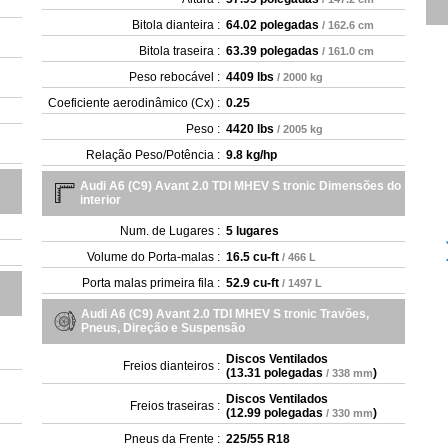
Bitola dianteira :
64.02 polegadas
/ 162.6 cm
Bitola traseira :
63.39 polegadas
/ 161.0 cm
Peso rebocável :
4409 lbs
/ 2000 kg
Coeficiente aerodinâmico (Cx) :
0.25
Peso :
4420 lbs
/ 2005 kg
Relação Peso/Potência :
9.8 kg/hp
Audi A6 (C9) Avant 2.0 TDI MHEV S tronic Dimensões do
interior
Num. de Lugares :
5 lugares
Volume do Porta-malas :
16.5 cu-ft
/ 466 L
Porta malas primeira fila :
52.9 cu-ft
/ 1497 L
Audi A6 (C9) Avant 2.0 TDI MHEV S tronic Travões,
Pneus, Direção e Suspensão
Discos Ventilados
Freios dianteiros :
(
13.31 polegadas
)
/ 338 mm
Discos Ventilados
Freios traseiras :
(
12.99 polegadas
)
/ 330 mm
Pneus da Frente :
225/55 R18