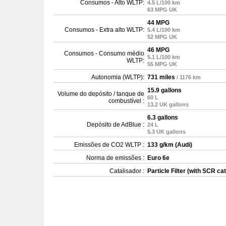
Consumos - Alto WLTP:
4.5 L/100 km
63 MPG UK
44 MPG
Consumos - Extra alto WLTP:
5.4 L/100 km
52 MPG UK
46 MPG
Consumos - Consumo médio
5.1 L/100 km
WLTP:
55 MPG UK
Autonomia (WLTP):
731 miles
/ 1176 km
15.9 gallons
Volume do depósito / tanque de
60 L
combustível :
13.2 UK gallons
6.3 gallons
Depósito de AdBlue :
24 L
5.3 UK gallons
Emissões de CO2 WLTP :
133 g/km (Audi)
Norma de emissões :
Euro 6e
Catalisador :
Particle Filter (with SCR cat