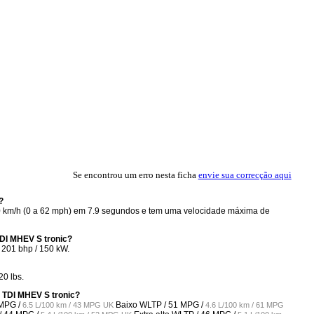
Se encontrou um erro nesta ficha
envie sua correcção aqui
?
00 km/h (0 a 62 mph) em 7.9 segundos e tem uma velocidade máxima de
TDI MHEV S tronic?
 201 bhp / 150 kW.
20 lbs.
0 TDI MHEV S tronic?
MPG /
Baixo WLTP /
51 MPG /
6.5 L/100 km / 43 MPG UK
4.6 L/100 km / 61 MPG