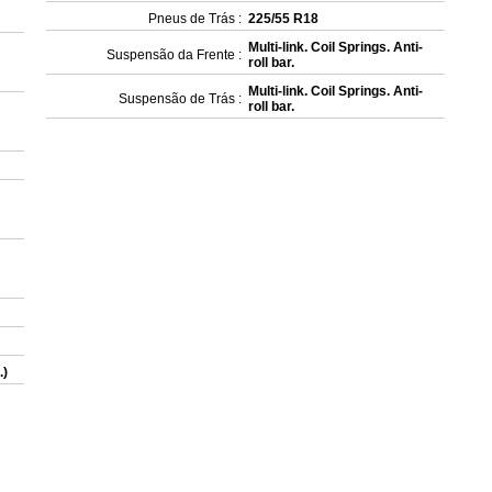
Pneus de Trás :
225/55 R18
Multi-link. Coil Springs. Anti-
Suspensão da Frente :
roll bar.
Multi-link. Coil Springs. Anti-
Suspensão de Trás :
roll bar.
.)