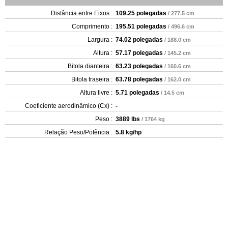
Distância entre Eixos :
109.25 polegadas
/ 277.5 cm
Comprimento :
195.51 polegadas
/ 496.6 cm
Largura :
74.02 polegadas
/ 188.0 cm
Altura :
57.17 polegadas
/ 145.2 cm
Bitola dianteira :
63.23 polegadas
/ 160.6 cm
Bitola traseira :
63.78 polegadas
/ 162.0 cm
Altura livre :
5.71 polegadas
/ 14.5 cm
Coeficiente aerodinâmico (Cx) :
-
Peso :
3889 lbs
/ 1764 kg
Relação Peso/Potência :
5.8 kg/hp