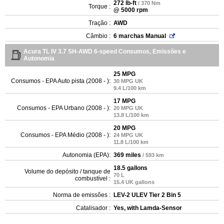
272 lb-ft
/ 370 Nm
Torque :
@ 5000 rpm
Tração :
AWD
Câmbio :
6 marchas Manual
Acura TL IV 3.7 SH-AWD 6-speed Consumos, Emissões e
Autonomia
25 MPG
Consumos - EPA Auto pista (2008 - ):
30 MPG UK
9.4 L/100 km
17 MPG
Consumos - EPA Urbano (2008 - ):
20 MPG UK
13.8 L/100 km
20 MPG
Consumos - EPA Médio (2008 - ):
24 MPG UK
11.8 L/100 km
Autonomia (EPA):
369 miles
/ 593 km
18.5 gallons
Volume do depósito / tanque de
70 L
combustível :
15.4 UK gallons
Norma de emissões :
LEV-2 ULEV Tier 2 Bin 5
Catalisador :
Yes, with Lamda-Sensor