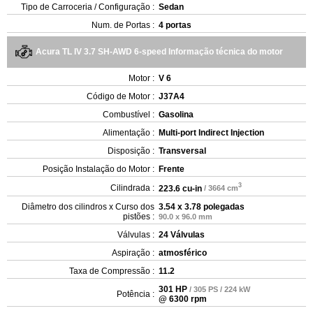
Tipo de Carroceria / Configuração :
Sedan
Num. de Portas :
4 portas
Acura TL IV 3.7 SH-AWD 6-speed Informação técnica do motor
Motor :
V 6
Código de Motor :
J37A4
Combustível :
Gasolina
Alimentação :
Multi-port Indirect Injection
Disposição :
Transversal
Posição Instalação do Motor :
Frente
3
Cilindrada :
223.6 cu-in
/ 3664 cm
Diâmetro dos cilindros x Curso dos
3.54 x 3.78 polegadas
pistões :
90.0 x 96.0 mm
Válvulas :
24 Válvulas
Aspiração :
atmosférico
Taxa de Compressão :
11.2
301 HP
/ 305 PS / 224 kW
Potência :
@ 6300 rpm