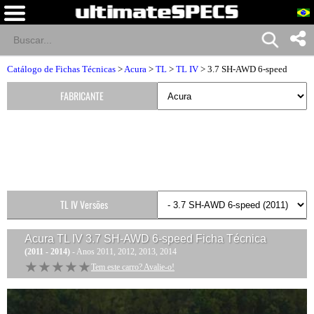
Catálogo de Fichas Técnicas
>
Acura
>
TL
>
TL IV
> 3.7 SH-AWD 6-speed
FABRICANTE
TL IV Versões
Acura TL IV 3.7 SH-AWD 6-speed
Ficha Técnica
(2011 - 2014)
- Anos 2011, 2012, 2013, 2014
★★★★★
★★★★★
Tem este carro? Avalie-o!