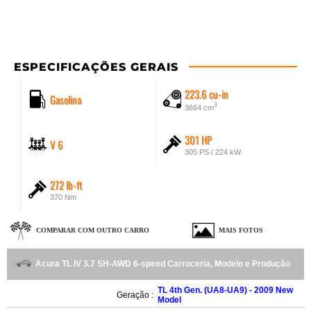
ESPECIFICAÇÕES GERAIS
223.6 cu-in
Gasolina
3
3664 cm
301 HP
V 6
305 PS / 224 kW
272 lb-ft
370 Nm
COMPARAR COM OUTRO CARRO
MAIS FOTOS
Acura TL IV 3.7 SH-AWD 6-speed Carroceria, Modelo e Produção
TL 4th Gen. (UA8-UA9) - 2009 New
Geração :
Model