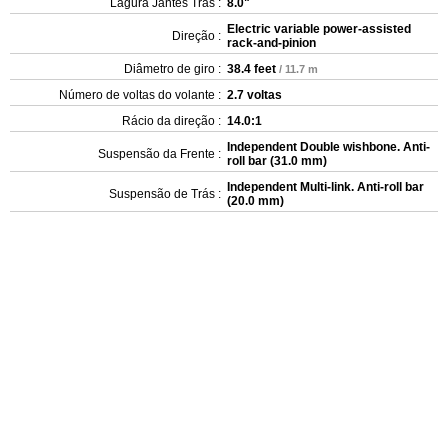
Lagura Jantes Trás :
8.0"
Electric variable power-assisted
Direção :
rack-and-pinion
Diâmetro de giro :
38.4 feet
/ 11.7 m
Número de voltas do volante :
2.7 voltas
Rácio da direção :
14.0:1
Independent Double wishbone. Anti-
Suspensão da Frente :
roll bar (31.0 mm)
Independent Multi-link. Anti-roll bar
Suspensão de Trás :
(20.0 mm)