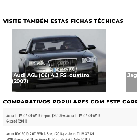
VISITE TAMBÉM ESTAS FICHAS TÉCNICAS
Audi A6L (C6) 4.2 FSI quattro
Jagu
(2007)
COMPARATIVOS POPULARES COM ESTE CARR
Acura TL IV 3.7 SH-AWD 6-speed (2010) vs Acura TL IV 3.7 SH-AWD
6-speed (2011)
Acura RDX 2019 2.0T FWD A-Spec (2018) vs Acura TL IV 3.7 SH-
AWD 6-speed (2011) vs Acura TL IV 3.7 SH-AWD Auto (2011)