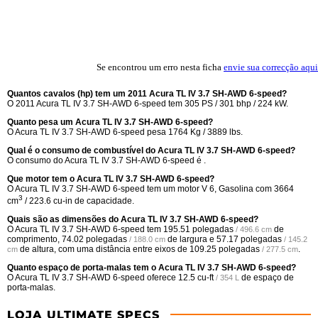
Se encontrou um erro nesta ficha
envie sua correcção aqui
Quantos cavalos (hp) tem um 2011 Acura TL IV 3.7 SH-AWD 6-speed?
O 2011 Acura TL IV 3.7 SH-AWD 6-speed tem 305 PS / 301 bhp / 224 kW.
Quanto pesa um Acura TL IV 3.7 SH-AWD 6-speed?
O Acura TL IV 3.7 SH-AWD 6-speed pesa 1764 Kg / 3889 lbs.
Qual é o consumo de combustível do Acura TL IV 3.7 SH-AWD 6-speed?
O consumo do Acura TL IV 3.7 SH-AWD 6-speed é .
Que motor tem o Acura TL IV 3.7 SH-AWD 6-speed?
O Acura TL IV 3.7 SH-AWD 6-speed tem um motor V 6, Gasolina com 3664
3
cm
/ 223.6 cu-in de capacidade.
Quais são as dimensões do Acura TL IV 3.7 SH-AWD 6-speed?
O Acura TL IV 3.7 SH-AWD 6-speed tem
195.51 polegadas
de
/ 496.6 cm
comprimento,
74.02 polegadas
de largura e
57.17 polegadas
/ 188.0 cm
/ 145.2
de altura, com uma distância entre eixos de
109.25 polegadas
.
cm
/ 277.5 cm
Quanto espaço de porta-malas tem o Acura TL IV 3.7 SH-AWD 6-speed?
O Acura TL IV 3.7 SH-AWD 6-speed oferece
12.5 cu-ft
de espaço de
/ 354 L
porta-malas.
LOJA ULTIMATE SPECS