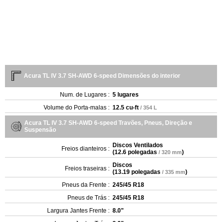
Acura TL IV 3.7 SH-AWD 6-speed Dimensões do interior
Num. de Lugares :
5 lugares
Volume do Porta-malas :
12.5 cu-ft
/ 354 L
Acura TL IV 3.7 SH-AWD 6-speed Travões, Pneus, Direção e
Suspensão
Discos Ventilados
Freios dianteiros :
(
12.6 polegadas
)
/ 320 mm
Discos
Freios traseiras :
(
13.19 polegadas
)
/ 335 mm
Pneus da Frente :
245/45 R18
Pneus de Trás :
245/45 R18
Largura Jantes Frente :
8.0"