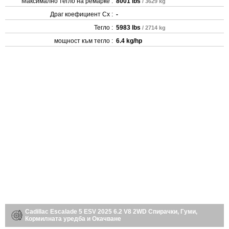
Максимално тегло на ремарке :
8001 lbs
/ 3629 kg
Драг коефициент Cx :
-
Тегло :
5983 lbs
/ 2714 kg
мощност към тегло :
6.4 kg/hp
Cadillac Escalade 5 ESV 2025 6.2 V8 2WD Спирачки, Гуми,
Кормилната уредба и Окачване