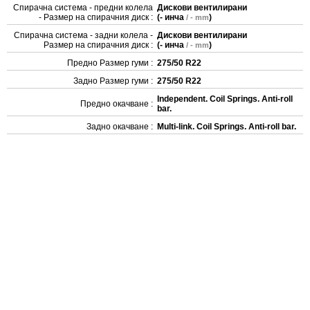
Спирачна система - предни колела
Дискови вентилирани
- Размер на спирачния диск :
(
- инча
)
/ - mm
Спирачна система - задни колела -
Дискови вентилирани
Размер на спирачния диск :
(
- инча
)
/ - mm
Предно Размер гуми :
275/50 R22
Задно Размер гуми :
275/50 R22
Independent. Coil Springs. Anti-roll
Предно окачване :
bar.
Задно окачване :
Multi-link. Coil Springs. Anti-roll bar.