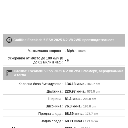
Cadillac Escalade 5 ESV 2025 6.2 V8 2WD производителност
Максимална скорост :
- Mph
/ - km/h
Ускорение от място до 100 км/ч (0
- s
до 62 мили в час) :
Cadillac Escalade 5 ESV 2025 6.2 V8 2WD Размери, аеродинамика
и тегло
Колесна база / междуосие :
134.13 инча
/ 340.7 cm
Дължина :
226.97 инча
/ 576.5 cm
Ширина :
81.1 инча
/ 206.0 cm
Височина :
76.3 инча
/ 193.8 cm
Предна следа :
68.39 инча
/ 173.7 cm
Задна следа :
68.11 инча
/ 173.0 cm