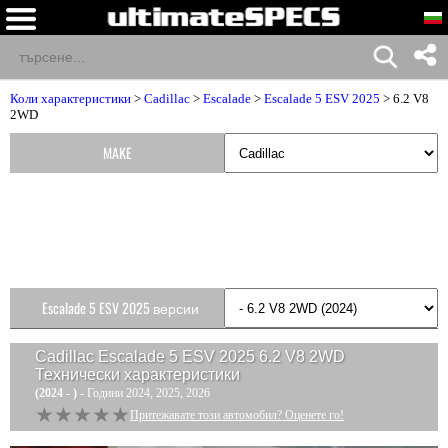
Коли характеристики
>
Cadillac
>
Escalade
>
Escalade 5 ESV 2025
> 6.2 V8
2WD
MAKE
Escalade 5 ESV 2025 версии
Cadillac Escalade 5 ESV 2025 6.2 V8 2WD
Технически характеристики
(2024 - )
- Години 2024, 2025, 2026
★★★★★
★★★★★
Притежавате този автомобил? Оценете го!