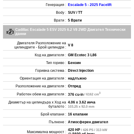
Генерация :
Escalade 5 - 2025 Facelift
Body :
SUV / TT
Врати :
5 Врати
Cadillac Escalade 5 ESV 2025 6.2 V8 2WD Двигател Технически
данни
Двигателя Разположение на
V 8
цилиндрите - Брой цилиндри :
Код на двигателя :
GM Ecotec 3 L86
Тип гориво :
Бензин
Горивна система :
Direct Injection
Ориентация на двигателя :
надлъжно
Разположение на двигателя :
Отпред
3
Работен обем на двигателя :
376 cu-in
/ 6162 cm
Диаметър на цилиндъра x Ход на
4.06 x 3.62 инча
буталото :
103.25 x 92.0 mm
Брой клапани :
16 клапани
Пълнене :
Атмосферен двигател
420 HP
/ 426 PS / 313 kW
Максимална мощност :
@ 5600 об./мин.