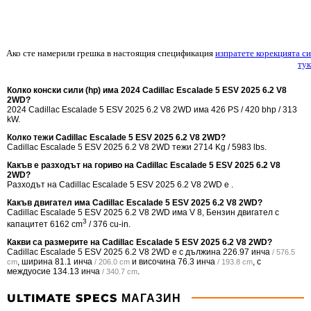
Ако сте намерили грешка в настоящия спецификация
изпратете корекцията си
тук
Колко конски сили (hp) има 2024 Cadillac Escalade 5 ESV 2025 6.2 V8
2WD?
2024 Cadillac Escalade 5 ESV 2025 6.2 V8 2WD има 426 PS / 420 bhp / 313
kW.
Колко тежи Cadillac Escalade 5 ESV 2025 6.2 V8 2WD?
Cadillac Escalade 5 ESV 2025 6.2 V8 2WD тежи 2714 Kg / 5983 lbs.
Какъв е разходът на гориво на Cadillac Escalade 5 ESV 2025 6.2 V8
2WD?
Разходът на Cadillac Escalade 5 ESV 2025 6.2 V8 2WD е .
Какъв двигател има Cadillac Escalade 5 ESV 2025 6.2 V8 2WD?
Cadillac Escalade 5 ESV 2025 6.2 V8 2WD има V 8, Бензин двигател с
3
капацитет 6162 cm
/ 376 cu-in.
Какви са размерите на Cadillac Escalade 5 ESV 2025 6.2 V8 2WD?
Cadillac Escalade 5 ESV 2025 6.2 V8 2WD е с дължина
226.97 инча
/ 576.5
, ширина
81.1 инча
и височина
76.3 инча
, с
cm
/ 206.0 cm
/ 193.8 cm
междуосие
134.13 инча
.
/ 340.7 cm
ULTIMATE SPECS МАГАЗИН