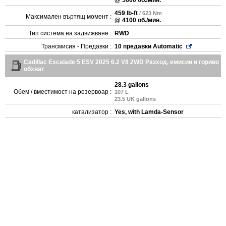
459 lb-ft
/ 623 Nm
Максимален въртящ момент :
@ 4100 об./мин.
Тип система на задвижване :
RWD
Трансмисия - Предавки :
10 предавки Automatic
Cadillac Escalade 5 ESV 2025 6.2 V8 2WD Разход, емисии и гориво
обхват
28.3 gallons
Обем / вместимост на резервоар :
107 L
23.5 UK gallons
катализатор :
Yes, with Lamda-Sensor