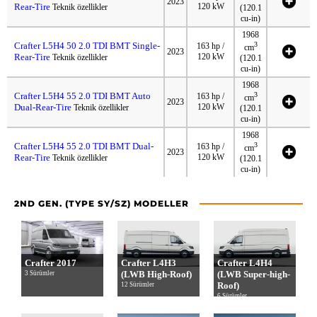
2023
Rear-Tire
120 kW
Teknik özellikler
(120.1
cu-in)
1968
Crafter L5H4 50 2.0 TDI BMT Single-
3
163 hp /
cm
2023
Rear-Tire
120 kW
Teknik özellikler
(120.1
cu-in)
1968
Crafter L5H4 55 2.0 TDI BMT Auto
3
163 hp /
cm
2023
Dual-Rear-Tire
120 kW
Teknik özellikler
(120.1
cu-in)
1968
Crafter L5H4 55 2.0 TDI BMT Dual-
3
163 hp /
cm
2023
Rear-Tire
120 kW
Teknik özellikler
(120.1
cu-in)
2ND GEN. (TYPE SY/SZ) MODELLER
Crafter 2017
Crafter L4H3
Crafter L4H4
(LWB High-Roof)
(LWB Super-high-
3 Sürümler
Roof)
12 Sürümler
6 Sürümler