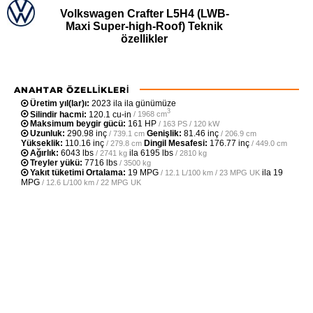
Volkswagen Crafter L5H4 (LWB-
Maxi Super-high-Roof) Teknik
özellikler
ANAHTAR ÖZELLIKLERI
Üretim yıl(lar)ı:
2023 ila ila günümüze
3
Silindir hacmi:
120.1 cu-in
/ 1968 cm
Maksimum beygir gücü:
161 HP
/ 163 PS / 120 kW
Uzunluk:
290.98 inç
Genişlik:
81.46 inç
/ 739.1 cm
/ 206.9 cm
Yükseklik:
110.16 inç
Dingil Mesafesi:
176.77 inç
/ 279.8 cm
/ 449.0 cm
Ağırlık:
6043 lbs
ila
6195 lbs
/ 2741 kg
/ 2810 kg
Treyler yükü:
7716 lbs
/ 3500 kg
Yakıt tüketimi Ortalama:
19 MPG
ila
19
/ 12.1 L/100 km / 23 MPG UK
MPG
/ 12.6 L/100 km / 22 MPG UK