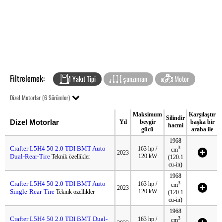
Filtrelemek:
Yakıt Tipi
şanzıman
Motor
Dizel Motorlar (6 Sürümler)
Maksimum
Karşılaştır
Silindir
Dizel Motorlar
Yıl
beygir
başka bir
hacmi
gücü
araba ile
1968
Crafter L5H4 50 2.0 TDI BMT Auto
3
163 hp /
cm
2023
Dual-Rear-Tire
120 kW
Teknik özellikler
(120.1
cu-in)
1968
Crafter L5H4 50 2.0 TDI BMT Auto
3
163 hp /
cm
2023
Single-Rear-Tire
120 kW
Teknik özellikler
(120.1
cu-in)
1968
Crafter L5H4 50 2.0 TDI BMT Dual-
3
163 hp /
cm