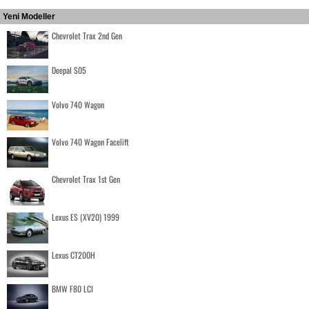
Yeni Modeller
Chevrolet Trax 2nd Gen
Deepal S05
Volvo 740 Wagon
Volvo 740 Wagon Facelift
Chevrolet Trax 1st Gen
Lexus ES (XV20) 1999
Lexus CT200H
BMW F80 LCI