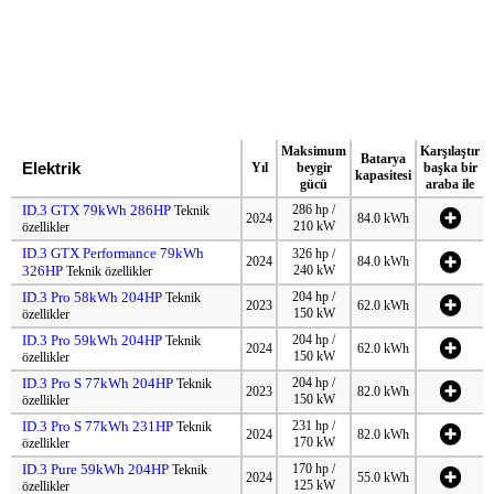
Maksimum
Karşılaştır
Batarya
Elektrik
Yıl
beygir
başka bir
kapasitesi
gücü
araba ile
ID.3 GTX 79kWh 286HP
286 hp /
Teknik
2024
84.0 kWh
210 kW
özellikler
ID.3 GTX Performance 79kWh
326 hp /
2024
84.0 kWh
326HP
240 kW
Teknik özellikler
ID.3 Pro 58kWh 204HP
204 hp /
Teknik
2023
62.0 kWh
150 kW
özellikler
ID.3 Pro 59kWh 204HP
204 hp /
Teknik
2024
62.0 kWh
150 kW
özellikler
ID.3 Pro S 77kWh 204HP
204 hp /
Teknik
2023
82.0 kWh
150 kW
özellikler
ID.3 Pro S 77kWh 231HP
231 hp /
Teknik
2024
82.0 kWh
170 kW
özellikler
ID.3 Pure 59kWh 204HP
170 hp /
Teknik
2024
55.0 kWh
125 kW
özellikler