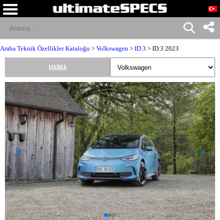
Araba Teknik Özellikler Kataloğu
>
Volkswagen
>
ID.3
> ID.3 2023
MARKA