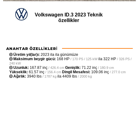
Volkswagen ID.3 2023 Teknik
özellikler
ANAHTAR ÖZELLIKLERI
Üretim yıl(lar)ı:
2023 ila ila günümüze
Maksimum beygir gücü:
168 HP
ila
322 HP
/ 170 PS / 125 kW
/ 326 PS /
240 kW
Uzunluk:
167.87 inç
Genişlik:
71.22 inç
/ 426.4 cm
/ 180.9 cm
Yükseklik:
61.57 inç
Dingil Mesafesi:
109.06 inç
/ 156.4 cm
/ 277.0 cm
Ağırlık:
3940 lbs
ila
4409 lbs
/ 1787 kg
/ 2000 kg