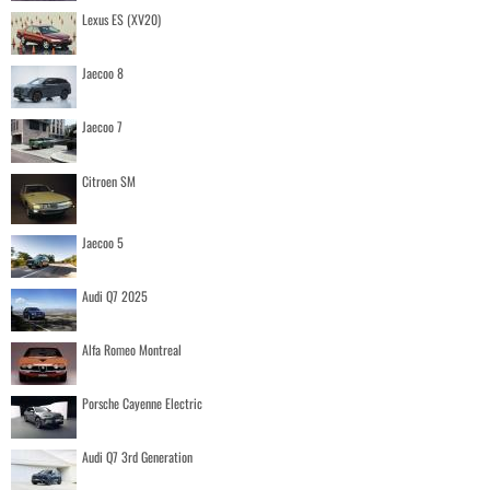
Lexus ES (XV20)
Jaecoo 8
Jaecoo 7
Citroen SM
Jaecoo 5
Audi Q7 2025
Alfa Romeo Montreal
Porsche Cayenne Electric
Audi Q7 3rd Generation