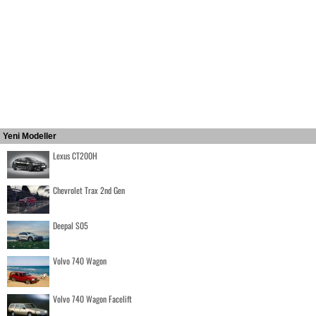
Yeni Modeller
Lexus CT200H
Chevrolet Trax 2nd Gen
Deepal S05
Volvo 740 Wagon
Volvo 740 Wagon Facelift