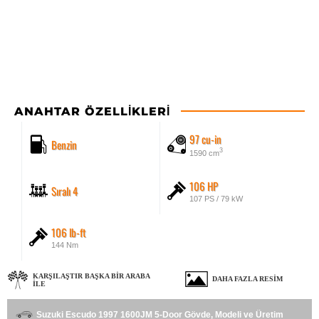
ANAHTAR ÖZELLIKLERI
97 cu-in
Benzin
3
1590 cm
106 HP
Sıralı 4
107 PS / 79 kW
106 lb-ft
144 Nm
KARŞILAŞTIR BAŞKA BIR ARABA
DAHA FAZLA RESIM
ILE
Suzuki Escudo 1997 1600JM 5-Door Gövde, Modeli ve Üretim