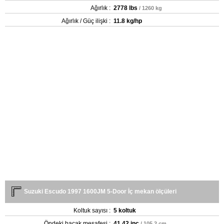
Ağırlık :
2778 lbs
/ 1260 kg
Ağırlık / Güç ilişki :
11.8 kg/hp
Suzuki Escudo 1997 1600JM 5-Door İç mekan ölçüleri
Koltuk sayısı :
5 koltuk
Öndeki bacak mesafesi :
41.42 inç
/ 105.2 cm