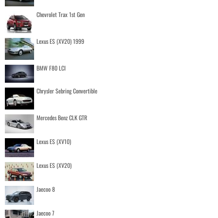
Chevrolet Trax 1st Gen
Lexus ES (XV20) 1999
BMW F80 LCI
Chrysler Sebring Convertible
Mercedes Benz CLK GTR
Lexus ES (XV10)
Lexus ES (XV20)
Jaecoo 8
Jaecoo 7