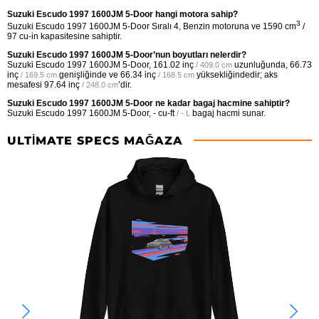
Suzuki Escudo 1997 1600JM 5-Door hangi motora sahip?
3
Suzuki Escudo 1997 1600JM 5-Door Sıralı 4, Benzin motoruna ve 1590 cm
/
97 cu-in kapasitesine sahiptir.
Suzuki Escudo 1997 1600JM 5-Door’nun boyutları nelerdir?
Suzuki Escudo 1997 1600JM 5-Door,
161.02 inç
uzunluğunda,
66.73
/ 409.0 cm
inç
genişliğinde ve
66.34 inç
yüksekliğindedir; aks
/ 169.5 cm
/ 168.5 cm
mesafesi
97.64 inç
’dir.
/ 248.0 cm
Suzuki Escudo 1997 1600JM 5-Door ne kadar bagaj hacmine sahiptir?
Suzuki Escudo 1997 1600JM 5-Door,
- cu-ft
bagaj hacmi sunar.
/ - L
ULTIMATE SPECS MAĞAZA