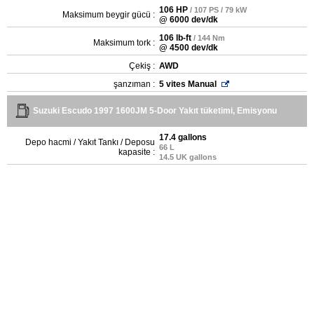
106 HP
/ 107 PS / 79 kW
Maksimum beygir gücü :
@ 6000 dev/dk
106 lb-ft
/ 144 Nm
Maksimum tork :
@ 4500 dev/dk
Çekiş :
AWD
şanzıman :
5 vites Manual
Suzuki Escudo 1997 1600JM 5-Door Yakıt tüketimi, Emisyonu
17.4 gallons
Depo hacmi / Yakıt Tankı / Deposu
66 L
kapasite :
14.5 UK gallons