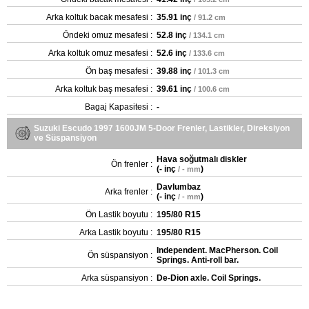
Arka koltuk bacak mesafesi :
35.91 inç
/ 91.2 cm
Öndeki omuz mesafesi :
52.8 inç
/ 134.1 cm
Arka koltuk omuz mesafesi :
52.6 inç
/ 133.6 cm
Ön baş mesafesi :
39.88 inç
/ 101.3 cm
Arka koltuk baş mesafesi :
39.61 inç
/ 100.6 cm
Bagaj Kapasitesi :
-
Suzuki Escudo 1997 1600JM 5-Door Frenler, Lastikler, Direksiyon
ve Süspansiyon
Hava soğutmalı diskler
Ön frenler :
(
- inç
)
/ - mm
Davlumbaz
Arka frenler :
(
- inç
)
/ - mm
Ön Lastik boyutu :
195/80 R15
Arka Lastik boyutu :
195/80 R15
Independent. MacPherson. Coil
Ön süspansiyon :
Springs. Anti-roll bar.
Arka süspansiyon :
De-Dion axle. Coil Springs.