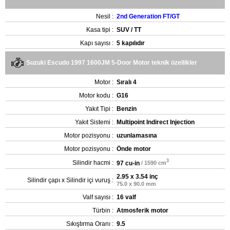
Nesil :
2nd Generation FT/GT
Kasa tipi :
SUV / TT
Kapı sayısı :
5 kapılıdır
Suzuki Escudo 1997 1600JM 5-Door Motor teknik özellikler
Motor :
Sıralı 4
Motor kodu :
G16
Yakıt Tipi :
Benzin
Yakıt Sistemi :
Multipoint Indirect Injection
Motor pozisyonu :
uzunlamasına
Motor pozisyonu :
Önde motor
3
Silindir hacmi :
97 cu-in
/ 1590 cm
2.95 x 3.54 inç
Silindir çapı x Silindir içi vuruş :
75.0 x 90.0 mm
Valf sayısı :
16 valf
Türbin :
Atmosferik motor
Sıkıştırma Oranı :
9.5