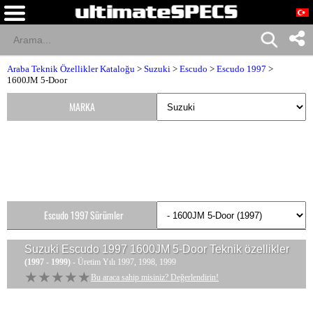
Araba Teknik Özellikler Kataloğu
>
Suzuki
>
Escudo
>
Escudo 1997
>
1600JM 5-Door
MARKA
Escudo 1997 Sürümler
Suzuki Escudo 1997 1600JM 5-Door
Teknik özellikler
(1997 - 1999)
- Üretim Yılı 1997, 1998, 1999
★★★★★
★★★★★
Bu araca sahip misiniz? Değerlendirin!