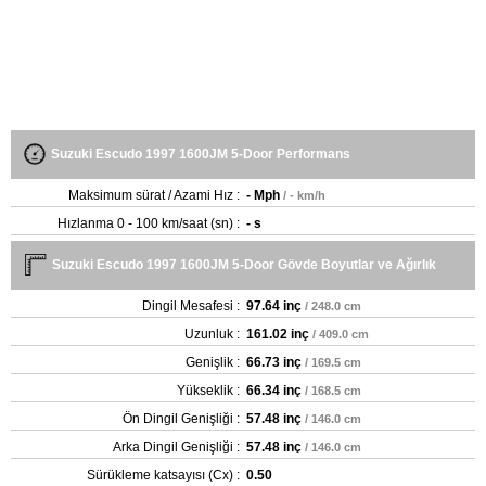
Suzuki Escudo 1997 1600JM 5-Door Performans
Maksimum sürat / Azami Hız :
- Mph
/ - km/h
Hızlanma 0 - 100 km/saat (sn) :
- s
Suzuki Escudo 1997 1600JM 5-Door Gövde Boyutlar ve Ağırlık
Dingil Mesafesi :
97.64 inç
/ 248.0 cm
Uzunluk :
161.02 inç
/ 409.0 cm
Genişlik :
66.73 inç
/ 169.5 cm
Yükseklik :
66.34 inç
/ 168.5 cm
Ön Dingil Genişliği :
57.48 inç
/ 146.0 cm
Arka Dingil Genişliği :
57.48 inç
/ 146.0 cm
Sürükleme katsayısı (Cx) :
0.50