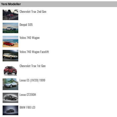
Yeni Modeller
Chevrolet Trax 2nd Gen
Deepal S05
Volvo 740 Wagon
Volvo 740 Wagon Facelift
Chevrolet Trax 1st Gen
Lexus ES (XV20) 1999
Lexus CT200H
BMW F80 LCI