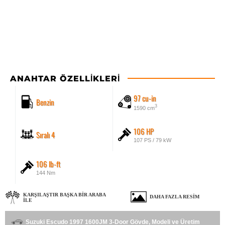
ANAHTAR ÖZELLIKLERI
97 cu-in
Benzin
3
1590 cm
106 HP
Sıralı 4
107 PS / 79 kW
106 lb-ft
144 Nm
KARŞILAŞTIR BAŞKA BIR ARABA
DAHA FAZLA RESIM
ILE
Suzuki Escudo 1997 1600JM 3-Door Gövde, Modeli ve Üretim