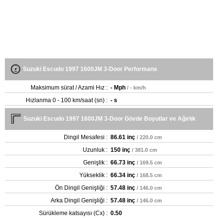
Suzuki Escudo 1997 1600JM 3-Door Performans
Maksimum sürat / Azami Hız :
- Mph
/ - km/h
Hızlanma 0 - 100 km/saat (sn) :
- s
Suzuki Escudo 1997 1600JM 3-Door Gövde Boyutlar ve Ağırlık
Dingil Mesafesi :
86.61 inç
/ 220.0 cm
Uzunluk :
150 inç
/ 381.0 cm
Genişlik :
66.73 inç
/ 169.5 cm
Yükseklik :
66.34 inç
/ 168.5 cm
Ön Dingil Genişliği :
57.48 inç
/ 146.0 cm
Arka Dingil Genişliği :
57.48 inç
/ 146.0 cm
Sürükleme katsayısı (Cx) :
0.50