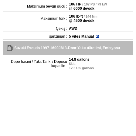
106 HP
/ 107 PS / 79 kW
Maksimum beygir gücü :
@ 6000 dev/dk
106 lb-ft
/ 144 Nm
Maksimum tork :
@ 4500 dev/dk
Çekiş :
AWD
şanzıman :
5 vites Manual
Suzuki Escudo 1997 1600JM 3-Door Yakıt tüketimi, Emisyonu
14.8 gallons
Depo hacmi / Yakıt Tankı / Deposu
56 L
kapasite :
12.3 UK gallons