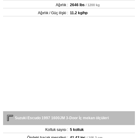
Ağırlık :
2646 lbs
/ 1200 kg
Ağırlık / Güç ilişki :
11.2 kg/hp
Suzuki Escudo 1997 1600JM 3-Door İç mekan ölçüleri
Koltuk sayısı :
5 koltuk
Öndeki bacak mesafesi :
41.42 inç
/ 105.2 cm