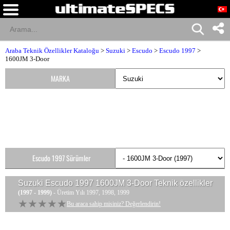
Araba Teknik Özellikler Kataloğu
>
Suzuki
>
Escudo
>
Escudo 1997
>
1600JM 3-Door
MARKA
Escudo 1997 Sürümler
Suzuki Escudo 1997 1600JM 3-Door
Teknik özellikler
(1997 - 1999)
- Üretim Yılı 1997, 1998, 1999
★★★★★
★★★★★
Bu araca sahip misiniz? Değerlendirin!