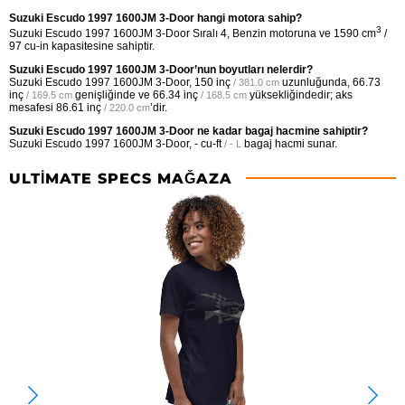
Suzuki Escudo 1997 1600JM 3-Door hangi motora sahip?
3
Suzuki Escudo 1997 1600JM 3-Door Sıralı 4, Benzin motoruna ve 1590 cm
/
97 cu-in kapasitesine sahiptir.
Suzuki Escudo 1997 1600JM 3-Door’nun boyutları nelerdir?
Suzuki Escudo 1997 1600JM 3-Door,
150 inç
uzunluğunda,
66.73
/ 381.0 cm
inç
genişliğinde ve
66.34 inç
yüksekliğindedir; aks
/ 169.5 cm
/ 168.5 cm
mesafesi
86.61 inç
’dir.
/ 220.0 cm
Suzuki Escudo 1997 1600JM 3-Door ne kadar bagaj hacmine sahiptir?
Suzuki Escudo 1997 1600JM 3-Door,
- cu-ft
bagaj hacmi sunar.
/ - L
ULTIMATE SPECS MAĞAZA