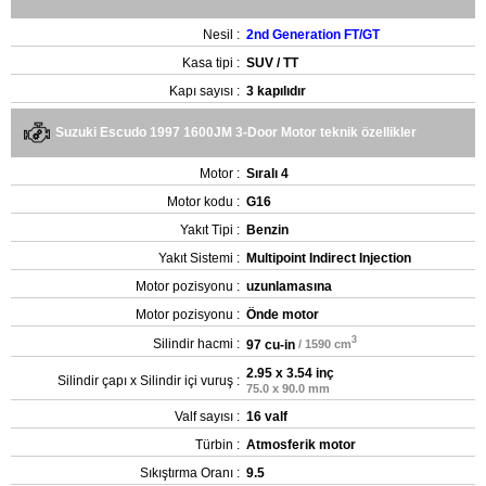
Nesil :
2nd Generation FT/GT
Kasa tipi :
SUV / TT
Kapı sayısı :
3 kapılıdır
Suzuki Escudo 1997 1600JM 3-Door Motor teknik özellikler
Motor :
Sıralı 4
Motor kodu :
G16
Yakıt Tipi :
Benzin
Yakıt Sistemi :
Multipoint Indirect Injection
Motor pozisyonu :
uzunlamasına
Motor pozisyonu :
Önde motor
3
Silindir hacmi :
97 cu-in
/ 1590 cm
2.95 x 3.54 inç
Silindir çapı x Silindir içi vuruş :
75.0 x 90.0 mm
Valf sayısı :
16 valf
Türbin :
Atmosferik motor
Sıkıştırma Oranı :
9.5