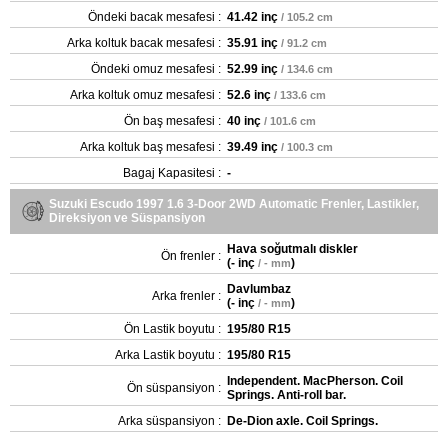
Öndeki bacak mesafesi :
41.42 inç
/ 105.2 cm
Arka koltuk bacak mesafesi :
35.91 inç
/ 91.2 cm
Öndeki omuz mesafesi :
52.99 inç
/ 134.6 cm
Arka koltuk omuz mesafesi :
52.6 inç
/ 133.6 cm
Ön baş mesafesi :
40 inç
/ 101.6 cm
Arka koltuk baş mesafesi :
39.49 inç
/ 100.3 cm
Bagaj Kapasitesi :
-
Suzuki Escudo 1997 1.6 3-Door 2WD Automatic Frenler, Lastikler,
Direksiyon ve Süspansiyon
Hava soğutmalı diskler
Ön frenler :
(
- inç
)
/ - mm
Davlumbaz
Arka frenler :
(
- inç
)
/ - mm
Ön Lastik boyutu :
195/80 R15
Arka Lastik boyutu :
195/80 R15
Independent. MacPherson. Coil
Ön süspansiyon :
Springs. Anti-roll bar.
Arka süspansiyon :
De-Dion axle. Coil Springs.