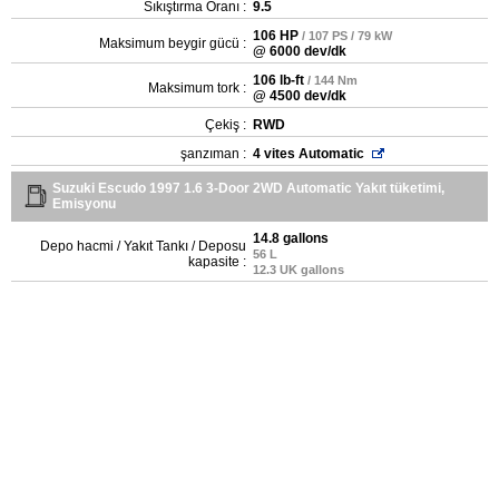
Sıkıştırma Oranı :
9.5
106 HP
/ 107 PS / 79 kW
Maksimum beygir gücü :
@ 6000 dev/dk
106 lb-ft
/ 144 Nm
Maksimum tork :
@ 4500 dev/dk
Çekiş :
RWD
şanzıman :
4 vites Automatic
Suzuki Escudo 1997 1.6 3-Door 2WD Automatic Yakıt tüketimi,
Emisyonu
14.8 gallons
Depo hacmi / Yakıt Tankı / Deposu
56 L
kapasite :
12.3 UK gallons