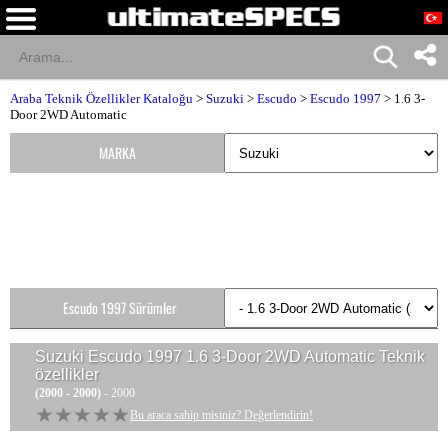
Araba Teknik Özellikler Kataloğu
>
Suzuki
>
Escudo
>
Escudo 1997
> 1.6 3-
Door 2WD Automatic
MARKA
Escudo 1997 Sürümler
Suzuki Escudo 1997 1.6 3-Door 2WD Automatic
Teknik
özellikler
(2000 - 2000)
- 2000
★★★★★
★★★★★
Bu araca sahip misiniz? Değerlendirin!