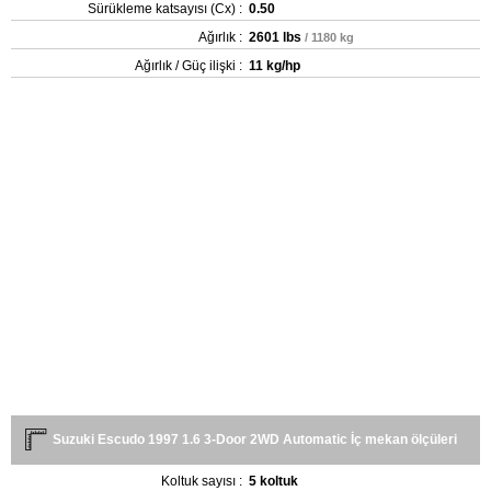
Sürükleme katsayısı (Cx) :
0.50
Ağırlık :
2601 lbs
/ 1180 kg
Ağırlık / Güç ilişki :
11 kg/hp
Suzuki Escudo 1997 1.6 3-Door 2WD Automatic İç mekan ölçüleri
Koltuk sayısı :
5 koltuk