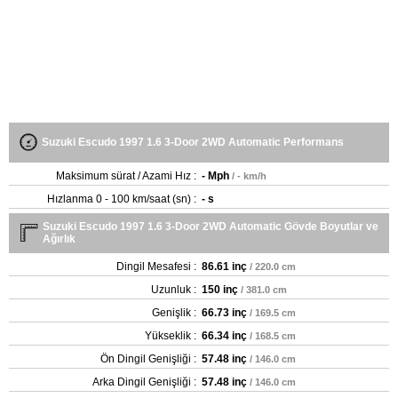
Suzuki Escudo 1997 1.6 3-Door 2WD Automatic Performans
Maksimum sürat / Azami Hız :
- Mph
/ - km/h
Hızlanma 0 - 100 km/saat (sn) :
- s
Suzuki Escudo 1997 1.6 3-Door 2WD Automatic Gövde Boyutlar ve
Ağırlık
Dingil Mesafesi :
86.61 inç
/ 220.0 cm
Uzunluk :
150 inç
/ 381.0 cm
Genişlik :
66.73 inç
/ 169.5 cm
Yükseklik :
66.34 inç
/ 168.5 cm
Ön Dingil Genişliği :
57.48 inç
/ 146.0 cm
Arka Dingil Genişliği :
57.48 inç
/ 146.0 cm