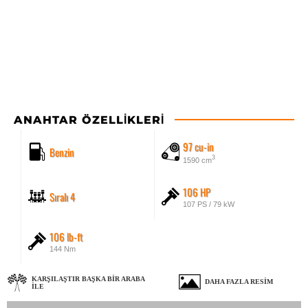
ANAHTAR ÖZELLIKLERI
97 cu-in
Benzin
3
1590 cm
106 HP
Sıralı 4
107 PS / 79 kW
106 lb-ft
144 Nm
KARŞILAŞTIR BAŞKA BIR ARABA
DAHA FAZLA RESIM
ILE