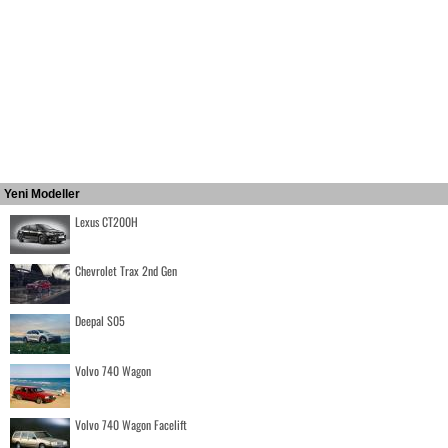
Yeni Modeller
Lexus CT200H
Chevrolet Trax 2nd Gen
Deepal S05
Volvo 740 Wagon
Volvo 740 Wagon Facelift