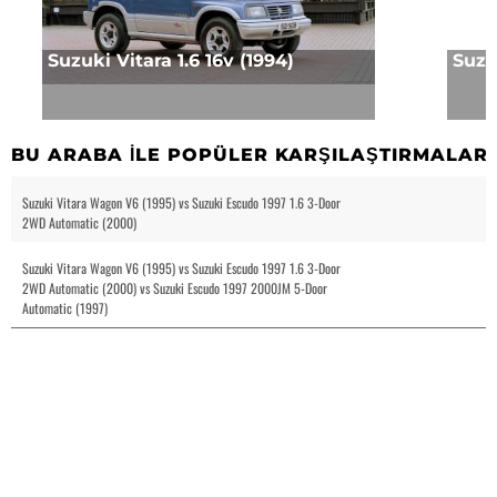
Suzuki Vitara 1.6 16v (1994)
Suzuk
BU ARABA ILE POPÜLER KARŞILAŞTIRMALAR
Suzuki Vitara Wagon V6 (1995) vs Suzuki Escudo 1997 1.6 3-Door
2WD Automatic (2000)
Suzuki Vitara Wagon V6 (1995) vs Suzuki Escudo 1997 1.6 3-Door
2WD Automatic (2000) vs Suzuki Escudo 1997 2000JM 5-Door
Automatic (1997)