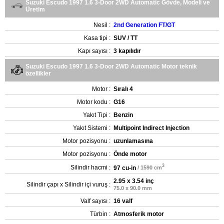
Suzuki Escudo 1997 1.6 3-Door 2WD Automatic Gövde, Modeli ve
Üretim
Nesil :
2nd Generation FT/GT
Kasa tipi :
SUV / TT
Kapı sayısı :
3 kapılıdır
Suzuki Escudo 1997 1.6 3-Door 2WD Automatic Motor teknik
özellikler
Motor :
Sıralı 4
Motor kodu :
G16
Yakıt Tipi :
Benzin
Yakıt Sistemi :
Multipoint Indirect Injection
Motor pozisyonu :
uzunlamasına
Motor pozisyonu :
Önde motor
3
Silindir hacmi :
97 cu-in
/ 1590 cm
2.95 x 3.54 inç
Silindir çapı x Silindir içi vuruş :
75.0 x 90.0 mm
Valf sayısı :
16 valf
Türbin :
Atmosferik motor