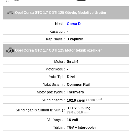
Opel Corsa GTC 1.7 CDTI 125 Gövde, Modeli ve Üretim
Nesil :
Corsa D
Kasa tipi :
-
Kapı sayısı :
3 kapılıdır
Opel Corsa GTC 1.7 CDTI 125 Motor teknik özellikler
Motor :
Sıralı 4
Motor kodu :
-
Yakıt Tipi :
Dizel
Yakıt Sistemi :
Common Rail
Motor pozisyonu :
Trasnvers
3
Silindir hacmi :
102.9 cu-in
/ 1686 cm
3.11 x 3.39 inç
Silindir çapı x Silindir içi vuruş :
79.0 x 86.0 mm
Valf sayısı :
16 valf
Türbin :
TGV + Intercooler