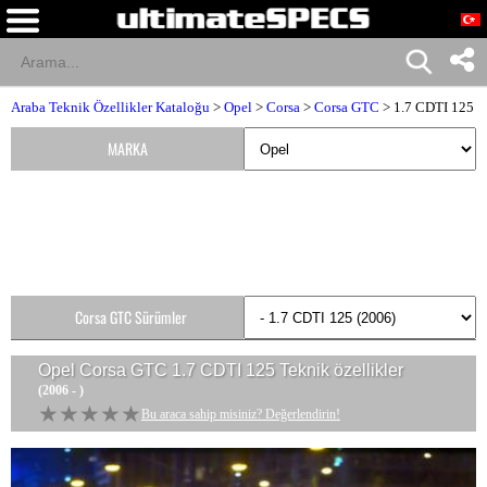
Araba Teknik Özellikler Kataloğu
>
Opel
>
Corsa
>
Corsa GTC
> 1.7 CDTI 125
MARKA
Corsa GTC Sürümler
Opel Corsa GTC 1.7 CDTI 125
Teknik özellikler
(2006 - )
★★★★★
★★★★★
Bu araca sahip misiniz? Değerlendirin!