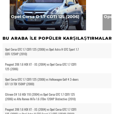
Opel Corsa D 1.7 CDTI 125 (2006)
Opel
BU ARABA ILE POPÜLER KARŞILAŞTIRMALAR
Opel Corsa GTC 1.7 CDTI 125 (2006) vs Opel Astra H GTC Sport 1.7
CDTi 125HP (2010)
Peugeot 206 1.6 HDI XT - XS (2004) vs Opel Corsa GTC 1.7 CDTI
125 (2006)
Opel Corsa GTC 1.7 CDTI 125 (2006) vs Volkswagen Golf 4 3-doors
GTI 1.9 TDI 150HP (2000)
Citroen C4 1.6 HDi 110 (2004) vs Opel Corsa GTC 1.7 CDTI 125
(2006) vs Alfa Romeo MiTo 1.6 JTDm 120HP Distinctive (2010)
Peugeot 206 1.6 HDI XT - XS (2004) vs Opel Corsa GTC 1.7 CDTI
125 (2006) vs Opel Astra H GTC Sport 1.7 CDTi 125HP (2010)