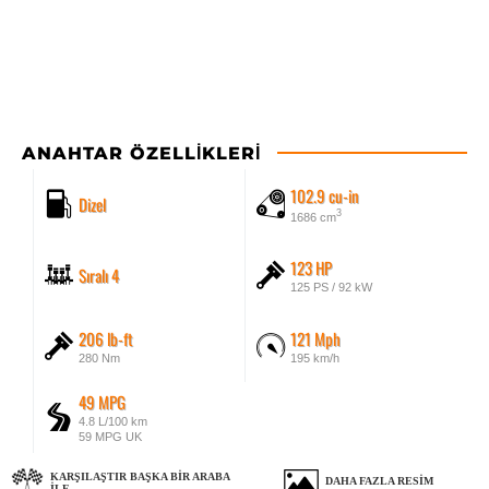
ANAHTAR ÖZELLIKLERI
102.9 cu-in
Dizel
3
1686 cm
123 HP
Sıralı 4
125 PS / 92 kW
206 lb-ft
121 Mph
280 Nm
195 km/h
49 MPG
4.8 L/100 km
59 MPG UK
KARŞILAŞTIR BAŞKA BIR ARABA
DAHA FAZLA RESIM
ILE