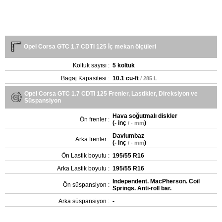
Opel Corsa GTC 1.7 CDTI 125 İç mekan ölçüleri
Koltuk sayısı :
5 koltuk
Bagaj Kapasitesi :
10.1 cu-ft
/ 285 L
Opel Corsa GTC 1.7 CDTI 125 Frenler, Lastikler, Direksiyon ve
Süspansiyon
Hava soğutmalı diskler
Ön frenler :
(
- inç
)
/ - mm
Davlumbaz
Arka frenler :
(
- inç
)
/ - mm
Ön Lastik boyutu :
195/55 R16
Arka Lastik boyutu :
195/55 R16
Independent. MacPherson. Coil
Ön süspansiyon :
Springs. Anti-roll bar.
Arka süspansiyon :
-