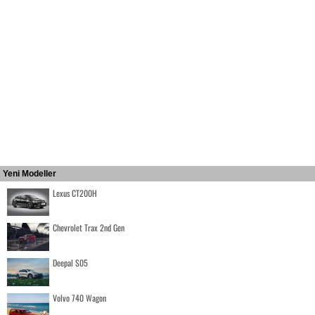
Yeni Modeller
Lexus CT200H
Chevrolet Trax 2nd Gen
Deepal S05
Volvo 740 Wagon