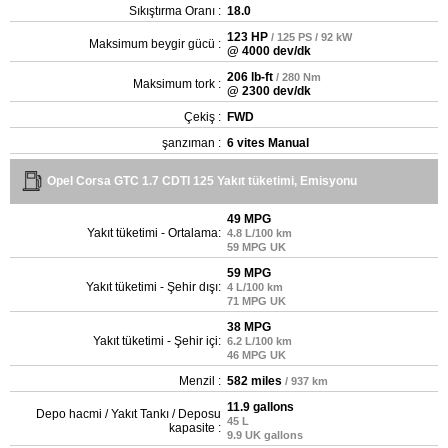
Sıkıştırma Oranı :
18.0
123 HP
/ 125 PS / 92 kW
Maksimum beygir gücü :
@ 4000 dev/dk
206 lb-ft
/ 280 Nm
Maksimum tork :
@ 2300 dev/dk
Çekiş :
FWD
şanzıman :
6 vites Manual
Opel Corsa GTC 1.7 CDTI 125 Yakıt tüketimi, Emisyonu
49 MPG
Yakıt tüketimi - Ortalama:
4.8 L/100 km
59 MPG UK
59 MPG
Yakıt tüketimi - Şehir dışı:
4 L/100 km
71 MPG UK
38 MPG
Yakıt tüketimi - Şehir içi:
6.2 L/100 km
46 MPG UK
Menzil :
582 miles
/ 937 km
11.9 gallons
Depo hacmi / Yakıt Tankı / Deposu
45 L
kapasite :
9.9 UK gallons