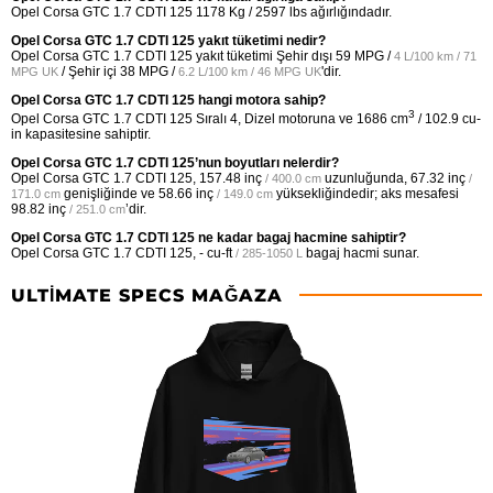
Opel Corsa GTC 1.7 CDTI 125 1178 Kg / 2597 lbs ağırlığındadır.
Opel Corsa GTC 1.7 CDTI 125 yakıt tüketimi nedir?
Opel Corsa GTC 1.7 CDTI 125 yakıt tüketimi Şehir dışı
59 MPG /
4 L/100 km / 71
/ Şehir içi
38 MPG /
'dir.
MPG UK
6.2 L/100 km / 46 MPG UK
Opel Corsa GTC 1.7 CDTI 125 hangi motora sahip?
3
Opel Corsa GTC 1.7 CDTI 125 Sıralı 4, Dizel motoruna ve 1686 cm
/ 102.9 cu-
in kapasitesine sahiptir.
Opel Corsa GTC 1.7 CDTI 125’nun boyutları nelerdir?
Opel Corsa GTC 1.7 CDTI 125,
157.48 inç
uzunluğunda,
67.32 inç
/ 400.0 cm
/
genişliğinde ve
58.66 inç
yüksekliğindedir; aks mesafesi
171.0 cm
/ 149.0 cm
98.82 inç
’dir.
/ 251.0 cm
Opel Corsa GTC 1.7 CDTI 125 ne kadar bagaj hacmine sahiptir?
Opel Corsa GTC 1.7 CDTI 125,
- cu-ft
bagaj hacmi sunar.
/ 285-1050 L
ULTIMATE SPECS MAĞAZA