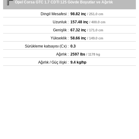
Opel Corsa GTC 1.7 CDTI 125 Gövde Boyutlar ve Ağırlık
Dingil Mesafesi :
98.82 inç
/ 251.0 cm
Uzunluk :
157.48 inç
/ 400.0 cm
Genişlik :
67.32 inç
/ 171.0 cm
Yükseklik :
58.66 inç
/ 149.0 cm
Sürükleme katsayısı (Cx) :
0.3
Ağırlık :
2597 lbs
/ 1178 kg
Ağırlık / Güç ilişki :
9.4 kg/hp