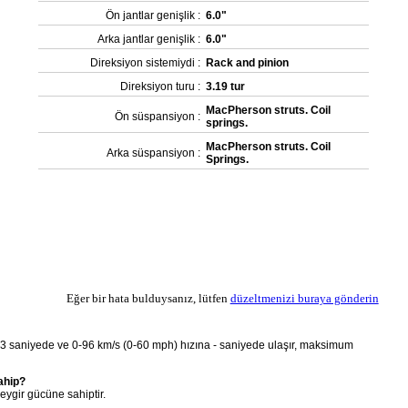
Ön jantlar genişlik :
6.0"
Arka jantlar genişlik :
6.0"
Direksiyon sistemiydi :
Rack and pinion
Direksiyon turu :
3.19 tur
MacPherson struts. Coil
Ön süspansiyon :
springs.
MacPherson struts. Coil
Arka süspansiyon :
Springs.
Eğer bir hata bulduysanız, lütfen
düzeltmenizi buraya gönderin
3 saniyede ve 0-96 km/s (0-60 mph) hızına - saniyede ulaşır, maksimum
ahip?
ygir gücüne sahiptir.