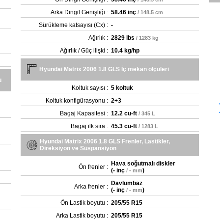
Arka Dingil Genişliği :
58.46 inç
/ 148.5 cm
Sürükleme katsayısı (Cx) :
-
Ağırlık :
2829 lbs
/ 1283 kg
Ağırlık / Güç ilişki :
10.4 kg/hp
Hyundai Matrix 2006 1.8 GLS İç mekan ölçüleri
u
Koltuk sayısı :
5 koltuk
Koltuk konfigürasyonu :
2+3
Bagaj Kapasitesi :
12.2 cu-ft
/ 345 L
Bagaj ilk sıra :
45.3 cu-ft
/ 1283 L
Hyundai Matrix 2006 1.8 GLS Frenler, Lastikler,
Direksiyon ve Süspansiyon
Hava soğutmalı diskler
Ön frenler :
(
- inç
)
/ - mm
Davlumbaz
Arka frenler :
(
- inç
)
/ - mm
Ön Lastik boyutu :
205/55 R15
Arka Lastik boyutu :
205/55 R15