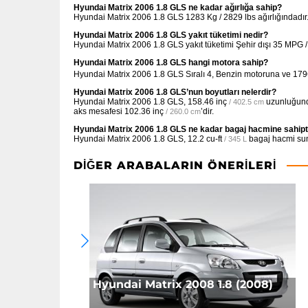
Hyundai Matrix 2006 1.8 GLS ne kadar ağırlığa sahip?
Hyundai Matrix 2006 1.8 GLS 1283 Kg / 2829 lbs ağırlığındadır
Hyundai Matrix 2006 1.8 GLS yakıt tüketimi nedir?
Hyundai Matrix 2006 1.8 GLS yakıt tüketimi Şehir dışı
35 MPG 
Hyundai Matrix 2006 1.8 GLS hangi motora sahip?
Hyundai Matrix 2006 1.8 GLS Sıralı 4, Benzin motoruna ve 17
Hyundai Matrix 2006 1.8 GLS’nun boyutları nelerdir?
Hyundai Matrix 2006 1.8 GLS,
158.46 inç
uzunluğun
/ 402.5 cm
aks mesafesi
102.36 inç
’dir.
/ 260.0 cm
Hyundai Matrix 2006 1.8 GLS ne kadar bagaj hacmine sahipt
Hyundai Matrix 2006 1.8 GLS,
12.2 cu-ft
bagaj hacmi suna
/ 345 L
DIĞER ARABALARIN ÖNERILERI
Hyundai Matrix 2008 1.8 (2008)