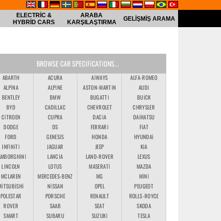
ELECTRIC &
ARABA
GELIŞMIŞ ARAMA
HYBRID CARS
KARŞILAŞTIRMA
BROWSE CAR SPECIFICATIONS...
ABARTH
ACURA
AIWAYS
ALFA-ROMEO
ALPINA
ALPINE
ASTON-MARTIN
AUDI
BENTLEY
BMW
BUGATTI
BUICK
BYD
CADILLAC
CHEVROLET
CHRYSLER
CITROEN
CUPRA
DACIA
DAIHATSU
DODGE
DS
FERRARI
FIAT
FORD
GENESIS
HONDA
HYUNDAI
INFINITI
JAGUAR
JEEP
KIA
AMBORGHINI
LANCIA
LAND-ROVER
LEXUS
LINCOLN
LOTUS
MASERATI
MAZDA
MCLAREN
MERCEDES-BENZ
MG
MINI
MITSUBISHI
NISSAN
OPEL
PEUGEOT
POLESTAR
PORSCHE
RENAULT
ROLLS-ROYCE
ROVER
SAAB
SEAT
SKODA
SMART
SUBARU
SUZUKI
TESLA