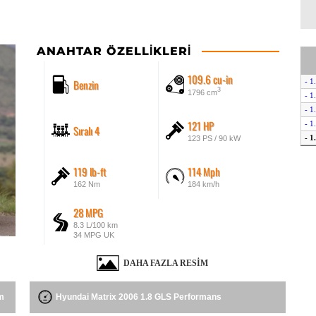
ANAHTAR ÖZELLIKLERI
109.6 cu-in
Benzin
- 1
3
1796 cm
- 1
- 1
121 HP
- 1
Sıralı 4
- 1
123 PS / 90 kW
119 lb-ft
114 Mph
162 Nm
184 km/h
28 MPG
8.3 L/100 km
34 MPG UK
DAHA FAZLA RESIM
m
Hyundai Matrix 2006 1.8 GLS Performans