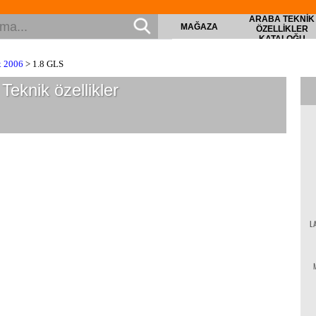
ARABA TEKNIK
MAĞAZA
ÖZELLIKLER
KATALOĞU
x 2006
> 1.8 GLS
Teknik özellikler
L