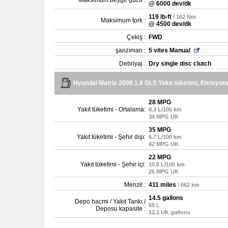
Maksimum beygir gücü :
@ 6000 dev/dk
119 lb-ft
/ 162 Nm
Maksimum tork :
@ 4500 dev/dk
Çekiş :
FWD
şanzıman :
5 vites Manual
Debriyaj :
Dry single disc clutch
Hyundai Matrix 2006 1.8 GLS Yakıt tüketimi, Emisyon
28 MPG
Yakıt tüketimi - Ortalama:
8.3 L/100 km
34 MPG UK
35 MPG
Yakıt tüketimi - Şehir dışı:
6.7 L/100 km
42 MPG UK
22 MPG
Yakıt tüketimi - Şehir içi:
10.8 L/100 km
26 MPG UK
Menzil :
411 miles
/ 662 km
14.5 gallons
Depo hacmi / Yakıt Tankı /
55 L
Deposu kapasite :
12.1 UK gallons