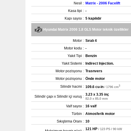
Nesil :
Matrix - 2006 Facelift
Kasa tipi :
-
Kapı sayısı :
5 kapılıdır
Hyundai Matrix 2006 1.8 GLS Motor teknik özellikler
Motor :
Sıralı 4
Motor kodu :
-
Yakıt Tipi :
Benzin
Yakıt Sistemi :
Indirect Injection.
Motor pozisyonu :
Trasnvers
Motor pozisyonu :
Önde motor
3
Silindir hacmi :
109.6 cu-in
/ 1796 cm
3.23 x 3.35 inç
Silindir çapı x Silindir içi vuruş :
82.0 x 85.0 mm
Valf sayısı :
16 valf
Türbin :
Atmosferik motor
Sıkıştırma Oranı :
10
121 HP
/ 123 PS / 90 kW