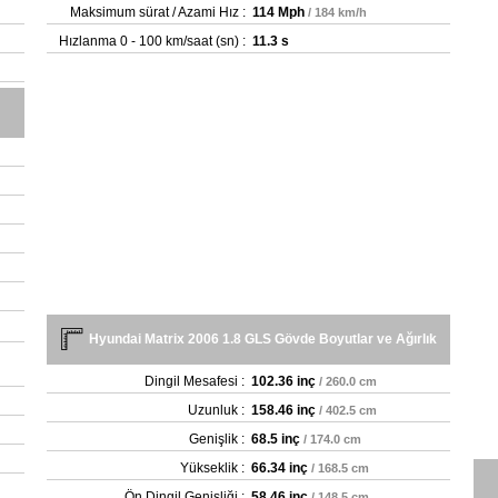
Maksimum sürat / Azami Hız :
114 Mph
/ 184 km/h
Hızlanma 0 - 100 km/saat (sn) :
11.3 s
Hyundai Matrix 2006 1.8 GLS Gövde Boyutlar ve Ağırlık
Dingil Mesafesi :
102.36 inç
/ 260.0 cm
Uzunluk :
158.46 inç
/ 402.5 cm
Genişlik :
68.5 inç
/ 174.0 cm
Yükseklik :
66.34 inç
/ 168.5 cm
Ön Dingil Genişliği :
58.46 inç
/ 148.5 cm