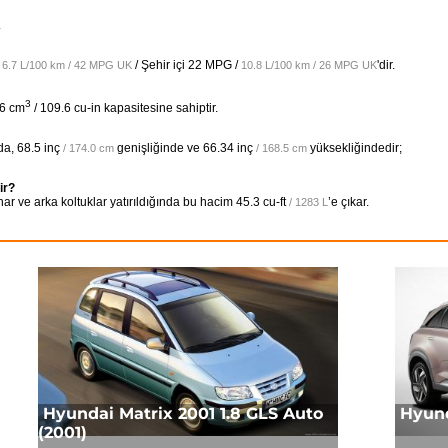
.
/
/ Şehir içi
22 MPG /
'dir.
6.7 L/100 km / 42 MPG UK
10.8 L/100 km / 26 MPG UK
3
96 cm
/ 109.6 cu-in kapasitesine sahiptir.
da,
68.5 inç
genişliğinde ve
66.34 inç
yüksekliğindedir;
/ 174.0 cm
/ 168.5 cm
ir?
r ve arka koltuklar yatırıldığında bu hacim
45.3 cu-ft
’e çıkar.
/ 1283 L
Hyundai Matrix 2001 1.8 GLS Auto
Hyund
(2001)