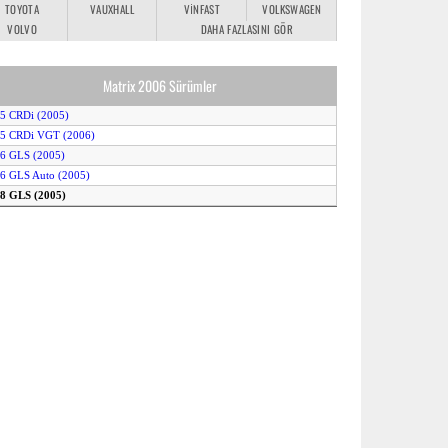
TOYOTA
VAUXHALL
VINFAST
VOLKSWAGEN
VOLVO
DAHA FAZLASINI GÖR
Matrix 2006 Sürümler
.5 CRDi (2005)
.5 CRDi VGT (2006)
.6 GLS (2005)
.6 GLS Auto (2005)
.8 GLS (2005)