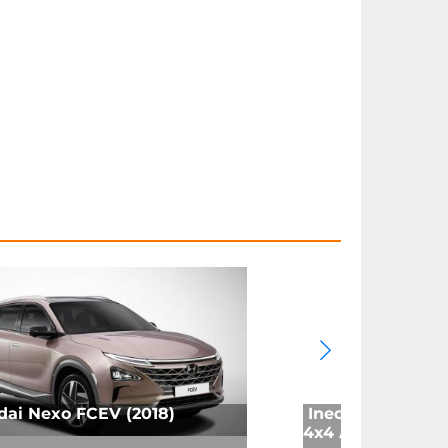
ai Nexo FCEV (2018)
Ineos Grenadier 
4x4 Auto (2024)