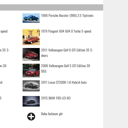
1996 Porsche Boxster (986) 2.5 Tiptronic
-speed
1979 Peugeot 604 604 D Turbo 5-speed
on 35 3-
2011 Volkswagen Golf 6 GTI Edition 35 5-
doors
on 30
2006 Volkswagen Golf 5 GTI Edition 30
DSG
ed
2011 Lexus CT200H 1.8 Hybrid Auto
3
2015 BMW F80 LCI M3
Daha fazlasını gör