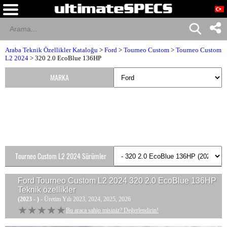
Araba Teknik Özellikler Kataloğu
>
Ford
>
Tourneo Custom
>
Tourneo Custom
L2 2024
> 320 2.0 EcoBlue 136HP
MARKA
Tourneo Custom L2 2024 Sürümler
Ford Tourneo Custom L2 2024 320 2.0 EcoBlue 136HP
Teknik özellikler
(2023 - )
- Üretim Yılı 2023, 2024, 2025, 2026
★★★★★
★★★★★
Bu araca sahip misiniz? Değerlendirin!