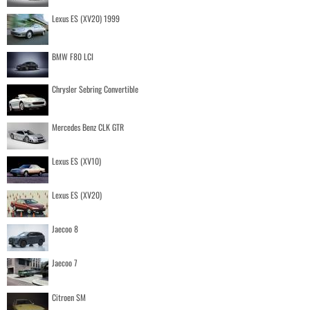
Lexus ES (XV20) 1999
BMW F80 LCI
Chrysler Sebring Convertible
Mercedes Benz CLK GTR
Lexus ES (XV10)
Lexus ES (XV20)
Jaecoo 8
Jaecoo 7
Citroen SM