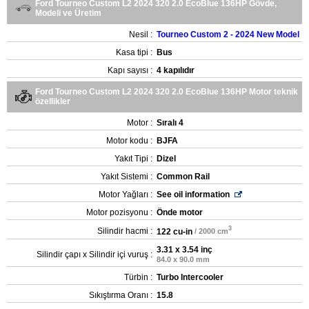
Ford Tourneo Custom L2 2024 320 2.0 EcoBlue 136HP Gövde,
Modeli ve Üretim
Nesil :
Tourneo Custom 2 - 2024 New Model
Kasa tipi :
Bus
Kapı sayısı :
4 kapılıdır
Ford Tourneo Custom L2 2024 320 2.0 EcoBlue 136HP Motor teknik
özellikler
Motor :
Sıralı 4
Motor kodu :
BJFA
Yakıt Tipi :
Dizel
Yakıt Sistemi :
Common Rail
Motor Yağları :
See oil information
Motor pozisyonu :
Önde motor
3
Silindir hacmi :
122 cu-in
/ 2000 cm
3.31 x 3.54 inç
Silindir çapı x Silindir içi vuruş :
84.0 x 90.0 mm
Türbin :
Turbo Intercooler
Sıkıştırma Oranı :
15.8