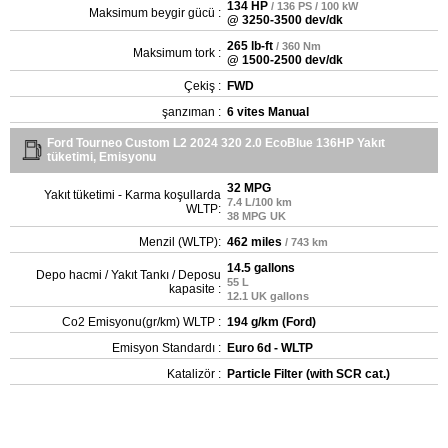
134 HP
/ 136 PS / 100 kW
Maksimum beygir gücü :
@ 3250-3500 dev/dk
265 lb-ft
/ 360 Nm
Maksimum tork :
@ 1500-2500 dev/dk
Çekiş :
FWD
şanzıman :
6 vites Manual
Ford Tourneo Custom L2 2024 320 2.0 EcoBlue 136HP Yakıt
tüketimi, Emisyonu
32 MPG
Yakıt tüketimi - Karma koşullarda
7.4 L/100 km
WLTP:
38 MPG UK
Menzil (WLTP):
462 miles
/ 743 km
14.5 gallons
Depo hacmi / Yakıt Tankı / Deposu
55 L
kapasite :
12.1 UK gallons
Co2 Emisyonu(gr/km) WLTP :
194 g/km (Ford)
Emisyon Standardı :
Euro 6d - WLTP
Katalizör :
Particle Filter (with SCR cat.)