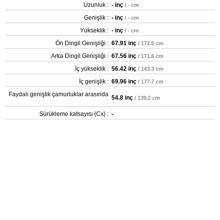
Uzunluk :
- inç
/ - cm
Genişlik :
- inç
/ - cm
Yükseklik :
- inç
/ - cm
Ön Dingil Genişliği :
67.91 inç
/ 172.5 cm
Arka Dingil Genişliği :
67.56 inç
/ 171.6 cm
İç yükseklik :
56.42 inç
/ 143.3 cm
İç genişlik :
69.96 inç
/ 177.7 cm
Faydalı genişlik çamurluklar arasında
54.8 inç
/ 139.2 cm
:
Sürükleme katsayısı (Cx) :
-