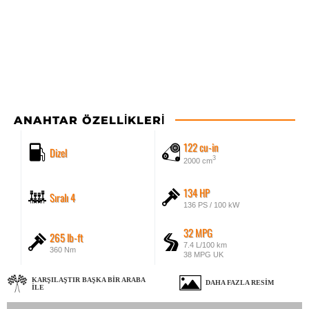
ANAHTAR ÖZELLIKLERI
122 cu-in
Dizel
3
2000 cm
134 HP
Sıralı 4
136 PS / 100 kW
32 MPG
265 lb-ft
7.4 L/100 km
360 Nm
38 MPG UK
KARŞILAŞTIR BAŞKA BIR ARABA
DAHA FAZLA RESIM
ILE