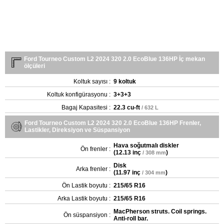
Ford Tourneo Custom L2 2024 320 2.0 EcoBlue 136HP İç mekan
ölçüleri
Koltuk sayısı :
9 koltuk
Koltuk konfigürasyonu :
3+3+3
Bagaj Kapasitesi :
22.3 cu-ft
/ 632 L
Ford Tourneo Custom L2 2024 320 2.0 EcoBlue 136HP Frenler,
Lastikler, Direksiyon ve Süspansiyon
Hava soğutmalı diskler
Ön frenler :
(
12.13 inç
)
/ 308 mm
Disk
Arka frenler :
(
11.97 inç
)
/ 304 mm
Ön Lastik boyutu :
215/65 R16
Arka Lastik boyutu :
215/65 R16
MacPherson struts. Coil springs.
Ön süspansiyon :
Anti-roll bar.