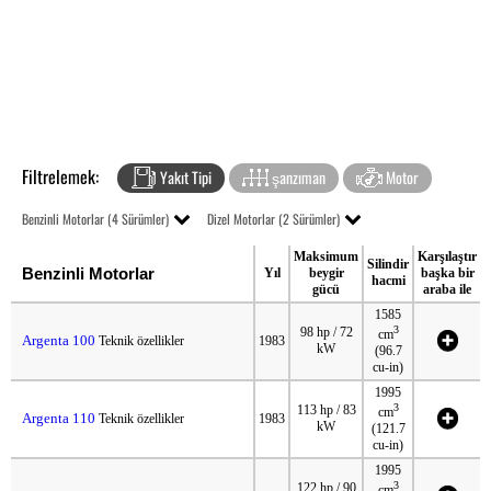
Filtrelemek:
Yakıt Tipi
şanzıman
Motor
Benzinli Motorlar (4 Sürümler)
Dizel Motorlar (2 Sürümler)
Maksimum
Karşılaştır
Silindir
Benzinli Motorlar
Yıl
beygir
başka bir
hacmi
gücü
araba ile
1585
3
98 hp / 72
cm
Argenta 100
Teknik özellikler
1983
kW
(96.7
cu-in)
1995
3
113 hp / 83
cm
Argenta 110
Teknik özellikler
1983
kW
(121.7
cu-in)
1995
3
122 hp / 90
cm