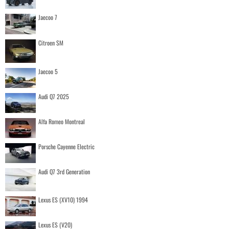
Jaecoo 7
Citroen SM
Jaecoo 5
Audi Q7 2025
Alfa Romeo Montreal
Porsche Cayenne Electric
Audi Q7 3rd Generation
Lexus ES (XV10) 1994
Lexus ES (V20)