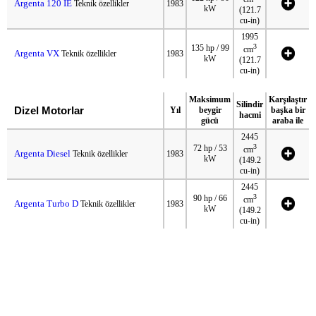
Argenta 120 IE
Teknik özellikler
1983
kW
(121.7
cu-in)
1995
3
135 hp / 99
cm
Argenta VX
Teknik özellikler
1983
kW
(121.7
cu-in)
Maksimum
Karşılaştır
Silindir
Dizel Motorlar
Yıl
beygir
başka bir
hacmi
gücü
araba ile
2445
3
72 hp / 53
cm
Argenta Diesel
Teknik özellikler
1983
kW
(149.2
cu-in)
2445
3
90 hp / 66
cm
Argenta Turbo D
Teknik özellikler
1983
kW
(149.2
cu-in)