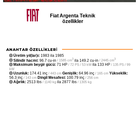
Fiat Argenta Teknik
özellikler
ANAHTAR ÖZELLIKLERI
Üretim yıl(lar)ı:
1983 ila 1985
3
3
Silindir hacmi:
96.7 cu-in
ila
149.2 cu-in
/ 1585 cm
/ 2445 cm
Maksimum beygir gücü:
71 HP
ila
133 HP
/ 72 PS / 53 kW
/ 135 PS / 99
kW
Uzunluk:
174.41 inç
Genişlik:
64.96 inç
Yükseklik:
/ 443 cm
/ 165 cm
56.3 inç
Dingil Mesafesi:
100.79 inç
/ 143 cm
/ 256 cm
Ağırlık:
2513 lbs
ila
2877 lbs
/ 1140 kg
/ 1305 kg