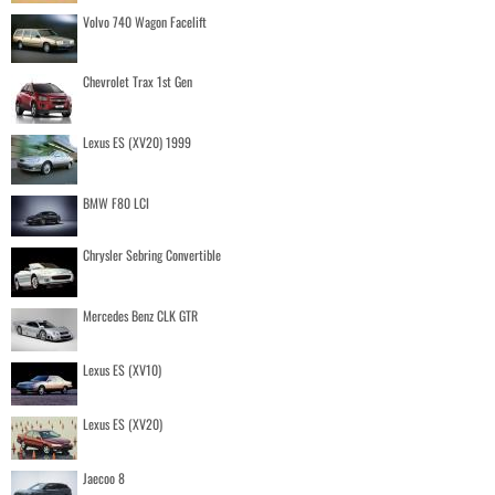
Volvo 740 Wagon Facelift
Chevrolet Trax 1st Gen
Lexus ES (XV20) 1999
BMW F80 LCI
Chrysler Sebring Convertible
Mercedes Benz CLK GTR
Lexus ES (XV10)
Lexus ES (XV20)
Jaecoo 8