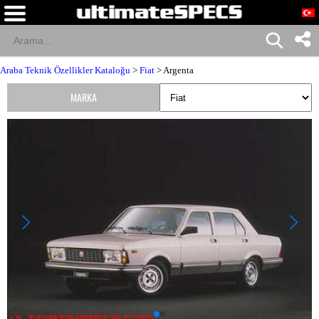
Araba Teknik Özellikler Kataloğu
>
Fiat
> Argenta
MARKA