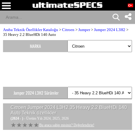
Araba Teknik Özellikler Kataloğu
>
Citroen
>
Jumper
>
Jumper 2024 L3H2
>
35 Heavy 2.2 BlueHDi 140 Auto
MARKA
Jumper 2024 L3H2 Sürümler
Citroen Jumper 2024 L3H2 35 Heavy 2.2 BlueHDi 140
Auto
Teknik özellikler
(2024 - )
- Üretim Yılı 2024, 2025, 2026
★★★★★
★★★★★
Bu araca sahip misiniz? Değerlendirin!