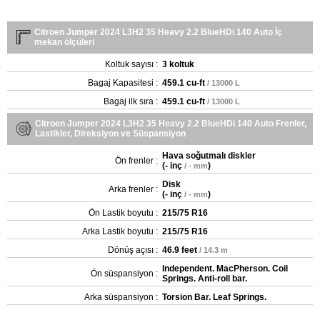
Citroen Jumper 2024 L3H2 35 Heavy 2.2 BlueHDi 140 Auto İç
mekan ölçüleri
Koltuk sayısı :
3 koltuk
Bagaj Kapasitesi :
459.1 cu-ft
/ 13000 L
Bagaj ilk sıra :
459.1 cu-ft
/ 13000 L
Citroen Jumper 2024 L3H2 35 Heavy 2.2 BlueHDi 140 Auto Frenler,
Lastikler, Direksiyon ve Süspansiyon
Hava soğutmalı diskler
Ön frenler :
(
- inç
)
/ - mm
Disk
Arka frenler :
(
- inç
)
/ - mm
Ön Lastik boyutu :
215/75 R16
Arka Lastik boyutu :
215/75 R16
Dönüş açısı :
46.9 feet
/ 14.3 m
Independent. MacPherson. Coil
Ön süspansiyon :
Springs. Anti-roll bar.
Arka süspansiyon :
Torsion Bar. Leaf Springs.