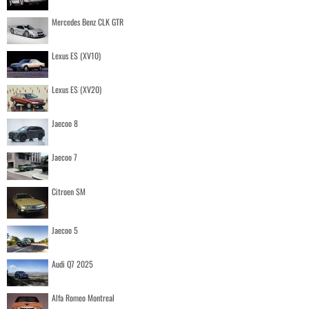
Mercedes Benz CLK GTR
Lexus ES (XV10)
Lexus ES (XV20)
Jaecoo 8
Jaecoo 7
Citroen SM
Jaecoo 5
Audi Q7 2025
Alfa Romeo Montreal