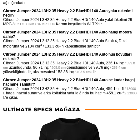
ağırlığındadır.
Citroen Jumper 2024 L3H2 35 Heavy 2.2 BlueHDi 140 Auto yakıt tüketimi
nedir?
Citroen Jumper 2024 L3H2 35 Heavy 2.2 BlueHDi 140 Auto yakıt tüketimi
29
MPG /
Karma koşullarda WLTP'dir.
8.2 L/100 km / 34 MPG UK
Citroen Jumper 2024 L3H2 35 Heavy 2.2 BlueHDi 140 Auto hangi motora
sahip?
Citroen Jumper 2024 L3H2 35 Heavy 2.2 BlueHDi 140 Auto Sıralı 4, Dizel
3
motoruna ve 2184 cm
/ 133.3 cu-in kapasitesine sahiptir.
Citroen Jumper 2024 L3H2 35 Heavy 2.2 BlueHDi 140 Auto’nun boyutları
nelerdir?
Citroen Jumper 2024 L3H2 35 Heavy 2.2 BlueHDi 140 Auto,
236.14 inç
/ 599.8
uzunluğunda,
80.71 inç
genişliğinde ve
99.76 inç
cm
/ 205.0 cm
/ 253.4 cm
yüksekliğindedir; aks mesafesi
158.86 inç
’dir.
/ 403.5 cm
Citroen Jumper 2024 L3H2 35 Heavy 2.2 BlueHDi 140 Auto ne kadar bagaj
hacmine sahiptir?
Citroen Jumper 2024 L3H2 35 Heavy 2.2 BlueHDi 140 Auto,
459.1 cu-ft
/ 13000
bagaj hacmi sunar ve arka koltuklar yatırıldığında bu hacim
459.1 cu-ft
L
/ 13000
’e çıkar.
L
ULTIMATE SPECS MAĞAZA