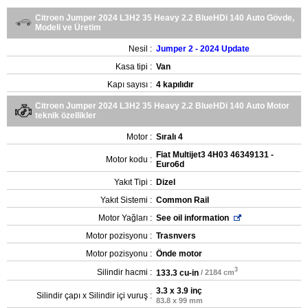
Citroen Jumper 2024 L3H2 35 Heavy 2.2 BlueHDi 140 Auto Gövde,
Modeli ve Üretim
Nesil :
Jumper 2 - 2024 Update
Kasa tipi :
Van
Kapı sayısı :
4 kapılıdır
Citroen Jumper 2024 L3H2 35 Heavy 2.2 BlueHDi 140 Auto Motor
teknik özellikler
Motor :
Sıralı 4
Fiat Multijet3 4H03 46349131 -
Motor kodu :
Euro6d
Yakıt Tipi :
Dizel
Yakıt Sistemi :
Common Rail
Motor Yağları :
See oil information
Motor pozisyonu :
Trasnvers
Motor pozisyonu :
Önde motor
3
Silindir hacmi :
133.3 cu-in
/ 2184 cm
3.3 x 3.9 inç
Silindir çapı x Silindir içi vuruş :
83.8 x 99 mm