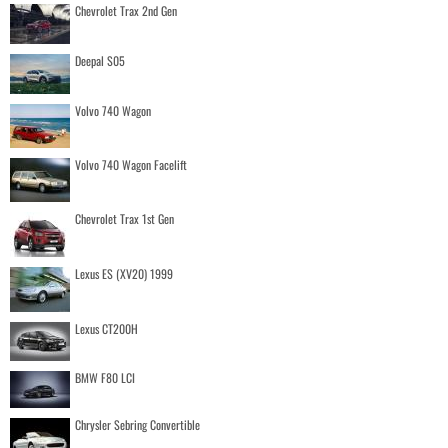
Chevrolet Trax 2nd Gen
Deepal S05
Volvo 740 Wagon
Volvo 740 Wagon Facelift
Chevrolet Trax 1st Gen
Lexus ES (XV20) 1999
Lexus CT200H
BMW F80 LCI
Chrysler Sebring Convertible