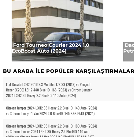
Ford Tourneo Courier 2024 1.0
Daci
EcoBoost Auto (2024)
Petro
BU ARABA ILE POPÜLER KARŞILAŞTIRMALAR
Fiat Ducato L3H2 2016 2.3 MultiJet 178 33 (2019) vs Peugeot
Boxer (X290) L3H2 440 BlueHDi 165 (2023) vs Citroen Jumper
2024 L3H2 35 Heavy 2.2 BlueHDi 140 Auto (2024)
Citroen Jumper 2024 L3H2 35 Heavy 2.2 BlueHDi 140 Auto (2024)
vs Citroen Jumpy L1 Van 2024 2.0 BlueHDi 145 S&S EAT8 (2024)
Citroen Jumper 2024 L3H2 35 Heavy 2.2 BlueHDi 180 Auto (2024)
vs Citroen Jumper 2024 L3H2 35 Heavy 2.2 BlueHDi 140 Auto
(2024) vs Citroen Jumpy L1 Van 2024 2.0 BlueHDi 145 S&S EAT8