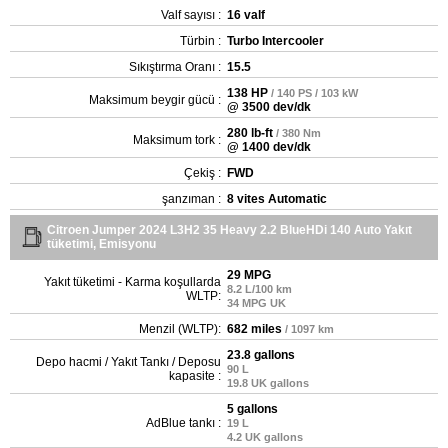
Valf sayısı :
16 valf
Türbin :
Turbo Intercooler
Sıkıştırma Oranı :
15.5
138 HP
/ 140 PS / 103 kW
Maksimum beygir gücü :
@ 3500 dev/dk
280 lb-ft
/ 380 Nm
Maksimum tork :
@ 1400 dev/dk
Çekiş :
FWD
şanzıman :
8 vites Automatic
Citroen Jumper 2024 L3H2 35 Heavy 2.2 BlueHDi 140 Auto Yakıt
tüketimi, Emisyonu
29 MPG
Yakıt tüketimi - Karma koşullarda
8.2 L/100 km
WLTP:
34 MPG UK
Menzil (WLTP):
682 miles
/ 1097 km
23.8 gallons
Depo hacmi / Yakıt Tankı / Deposu
90 L
kapasite :
19.8 UK gallons
5 gallons
AdBlue tankı :
19 L
4.2 UK gallons