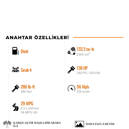
ANAHTAR ÖZELLIKLERI
133.3 cu-in
Dizel
3
2184 cm
138 HP
Sıralı 4
140 PS / 103 kW
280 lb-ft
96 Mph
380 Nm
155 km/h
29 MPG
8.2 L/100 km
34 MPG UK
KARŞILAŞTIR BAŞKA BIR ARABA
DAHA FAZLA RESIM
ILE