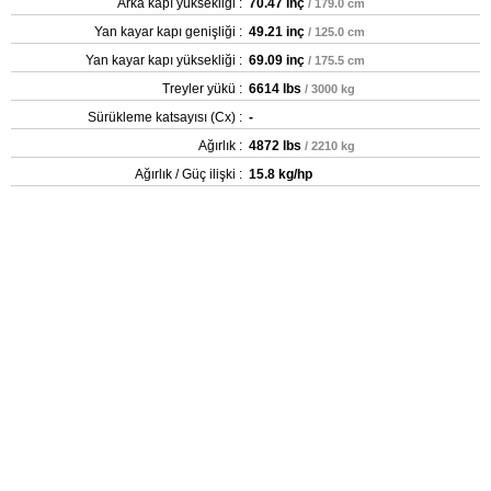
Arka kapı yüksekliği :
70.47 inç
/ 179.0 cm
Yan kayar kapı genişliği :
49.21 inç
/ 125.0 cm
Yan kayar kapı yüksekliği :
69.09 inç
/ 175.5 cm
Treyler yükü :
6614 lbs
/ 3000 kg
Sürükleme katsayısı (Cx) :
-
Ağırlık :
4872 lbs
/ 2210 kg
Ağırlık / Güç ilişki :
15.8 kg/hp