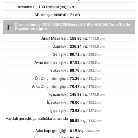
Hızlanma 0 - 100 km/saat (sn) :
- s
AB sürüş gürültüsü :
71 dB
Citroen Jumper 2024 L3H2 35 Heavy 2.2 BlueHDi 140 Auto Gövde
Boyutlar ve Ağırlık
Dingil Mesafesi :
158.86 inç
/ 403.5 cm
Uzunluk :
236.14 inç
/ 599.8 cm
Genişlik :
80.71 inç
/ 205.0 cm
Ayna dahil genişlik :
97.83 inç
/ 248.5 cm
Yükseklik :
99.76 inç
/ 253.4 cm
Ön Dingil Genişliği :
71.26 inç
/ 181.0 cm
Arka Dingil Genişliği :
70.47 inç
/ 179.0 cm
İç uzunluk :
145.87 inç
/ 370.5 cm
İç yükseklik :
76.06 inç
/ 193.2 cm
İç genişlik :
73.62 inç
/ 187.0 cm
Faydalı genişlik çamurluklar arasında
55.98 inç
/ 142.2 cm
:
Arka kapı genişliği :
61.5 inç
/ 156.2 cm