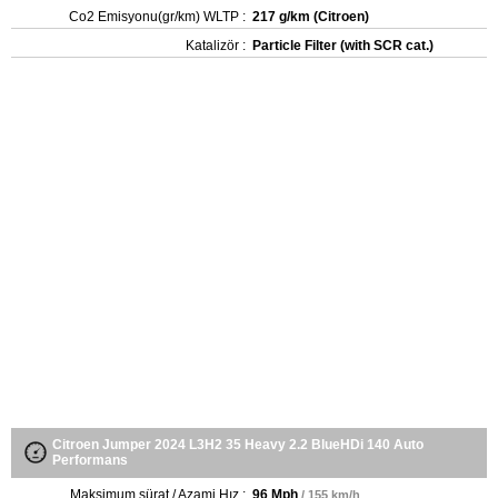
Co2 Emisyonu(gr/km) WLTP :
217 g/km (Citroen)
Katalizör :
Particle Filter (with SCR cat.)
Citroen Jumper 2024 L3H2 35 Heavy 2.2 BlueHDi 140 Auto
Performans
Maksimum sürat / Azami Hız :
96 Mph
/ 155 km/h