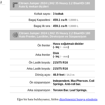
.)
Citroen Jumper 2024 L3H2 35 Heavy 2.2 BlueHDi 180
Auto İç mekan ölçüleri
Koltuk sayısı :
3 koltuk
Bagaj Kapasitesi :
459.1 cu-ft
/ 13000 L
Bagaj ilk sıra :
459.1 cu-ft
/ 13000 L
Citroen Jumper 2024 L3H2 35 Heavy 2.2 BlueHDi 180
Auto Frenler, Lastikler, Direksiyon ve Süspansiyon
Hava soğutmalı diskler
Ön frenler :
(
- inç
)
/ - mm
Disk
Arka frenler :
(
- inç
)
/ - mm
Ön Lastik boyutu :
215/75 R16
Arka Lastik boyutu :
215/75 R16
Dönüş açısı :
46.9 feet
/ 14.3 m
Independent. MacPherson. Coil
Ön süspansiyon :
Springs. Anti-roll bar.
Arka süspansiyon :
Torsion Bar. Leaf Springs.
Eğer bir hata bulduysanız, lütfen
düzeltmenizi buraya gönderin