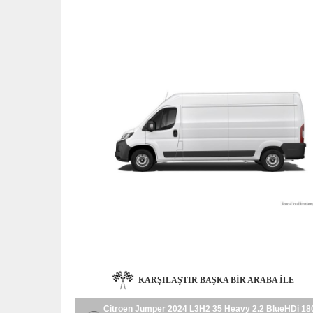
KARŞILAŞTIR BAŞKA BIR ARABA ILE
Citroen Jumper 2024 L3H2 35 Heavy 2.2 BlueHDi 18