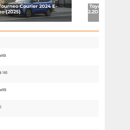
Tourneo Courier 2024 E-
Toyota Proace M
o (2025)
2.2D 180HP (2024
ueHDi
Di 140
ueHDi
0