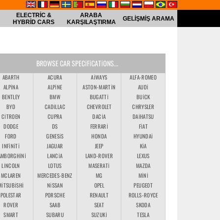
ELECTRIC &
ARABA
GELIŞMIŞ ARAMA
HYBRID CARS
KARŞILAŞTIRMA
BROWSE CAR SPECIFICATIONS...
ABARTH
ACURA
AIWAYS
ALFA-ROMEO
ALPINA
ALPINE
ASTON-MARTIN
AUDI
BENTLEY
BMW
BUGATTI
BUICK
BYD
CADILLAC
CHEVROLET
CHRYSLER
CITROEN
CUPRA
DACIA
DAIHATSU
DODGE
DS
FERRARI
FIAT
FORD
GENESIS
HONDA
HYUNDAI
INFINITI
JAGUAR
JEEP
KIA
AMBORGHINI
LANCIA
LAND-ROVER
LEXUS
LINCOLN
LOTUS
MASERATI
MAZDA
MCLAREN
MERCEDES-BENZ
MG
MINI
MITSUBISHI
NISSAN
OPEL
PEUGEOT
POLESTAR
PORSCHE
RENAULT
ROLLS-ROYCE
ROVER
SAAB
SEAT
SKODA
SMART
SUBARU
SUZUKI
TESLA