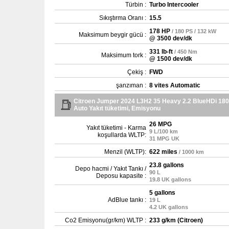
Türbin :
Turbo Intercooler
Sıkıştırma Oranı :
15.5
178 HP
/ 180 PS / 132 kW
Maksimum beygir gücü :
@ 3500 dev/dk
331 lb-ft
/ 450 Nm
Maksimum tork :
@ 1500 dev/dk
Çekiş :
FWD
şanzıman :
8 vites Automatic
Citroen Jumper 2024 L3H2 35 Heavy 2.2 BlueHDi 180
Auto Yakıt tüketimi, Emisyonu
26 MPG
Yakıt tüketimi - Karma
9 L/100 km
koşullarda WLTP:
31 MPG UK
Menzil (WLTP):
622 miles
/ 1000 km
23.8 gallons
Depo hacmi / Yakıt Tankı /
90 L
Deposu kapasite :
19.8 UK gallons
5 gallons
AdBlue tankı :
19 L
4.2 UK gallons
Co2 Emisyonu(gr/km) WLTP :
233 g/km (Citroen)