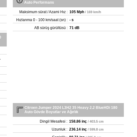
Auto Performans
Maksimum sürat / Azami Hız :
105 Mph
/ 169 km/h
Hızlanma 0 - 100 km/saat (sn) :
- s
AB sürüş gürültüsü :
71 dB
0
-
Citroen Jumper 2024 L3H2 35 Heavy 2.2 BlueHDi 180
Auto Gövde Boyutlar ve Ağırlık
Dingil Mesafesi :
158.86 inç
/ 403.5 cm
Uzunluk :
236.14 inç
/ 599.8 cm