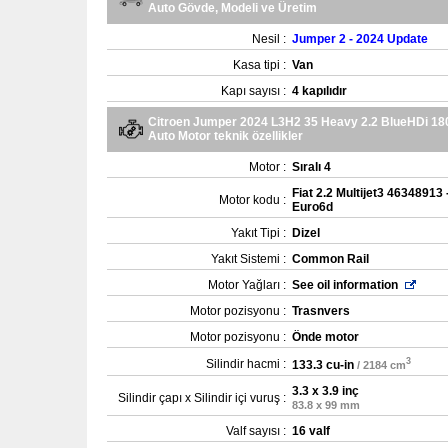
Auto Gövde, Modeli ve Üretim
Nesil :
Jumper 2 - 2024 Update
Kasa tipi :
Van
Kapı sayısı :
4 kapılıdır
Citroen Jumper 2024 L3H2 35 Heavy 2.2 BlueHDi 18
Auto Motor teknik özellikler
Motor :
Sıralı 4
Fiat 2.2 Multijet3 46348913 
Motor kodu :
Euro6d
Yakıt Tipi :
Dizel
Yakıt Sistemi :
Common Rail
Motor Yağları :
See oil information
Motor pozisyonu :
Trasnvers
Motor pozisyonu :
Önde motor
3
Silindir hacmi :
133.3 cu-in
/ 2184 cm
3.3 x 3.9 inç
Silindir çapı x Silindir içi vuruş :
83.8 x 99 mm
Valf sayısı :
16 valf