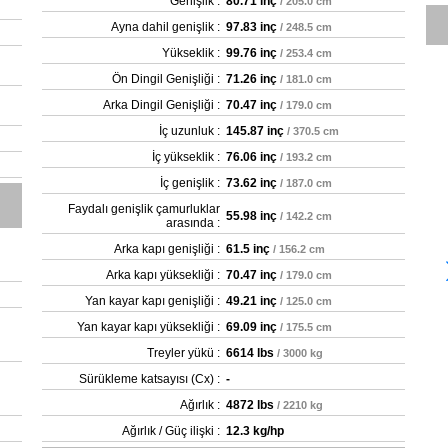
Genişlik :
80.71 inç
/ 205.0 cm
Ayna dahil genişlik :
97.83 inç
/ 248.5 cm
Yükseklik :
99.76 inç
/ 253.4 cm
Ön Dingil Genişliği :
71.26 inç
/ 181.0 cm
Arka Dingil Genişliği :
70.47 inç
/ 179.0 cm
İç uzunluk :
145.87 inç
/ 370.5 cm
İç yükseklik :
76.06 inç
/ 193.2 cm
İç genişlik :
73.62 inç
/ 187.0 cm
Faydalı genişlik çamurluklar
55.98 inç
/ 142.2 cm
arasında :
Arka kapı genişliği :
61.5 inç
/ 156.2 cm
Arka kapı yüksekliği :
70.47 inç
/ 179.0 cm
Yan kayar kapı genişliği :
49.21 inç
/ 125.0 cm
Yan kayar kapı yüksekliği :
69.09 inç
/ 175.5 cm
Treyler yükü :
6614 lbs
/ 3000 kg
Sürükleme katsayısı (Cx) :
-
Ağırlık :
4872 lbs
/ 2210 kg
Ağırlık / Güç ilişki :
12.3 kg/hp