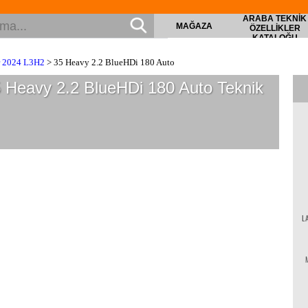
ARABA TEKNIK
MAĞAZA
ÖZELLIKLER
KATALOĞU
 2024 L3H2
> 35 Heavy 2.2 BlueHDi 180 Auto
 Heavy 2.2 BlueHDi 180 Auto
Teknik
L