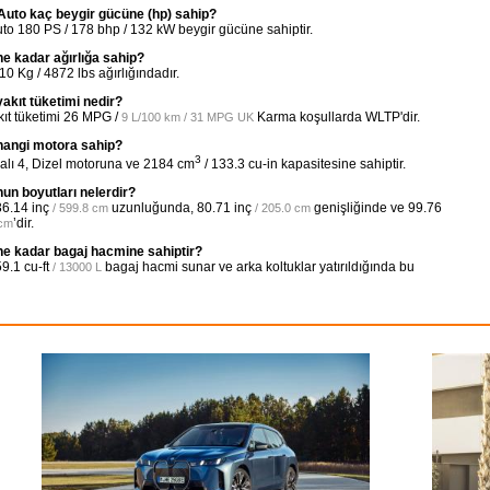
uto kaç beygir gücüne (hp) sahip?
 180 PS / 178 bhp / 132 kW beygir gücüne sahiptir.
e kadar ağırlığa sahip?
Kg / 4872 lbs ağırlığındadır.
kıt tüketimi nedir?
ıt tüketimi
26 MPG /
Karma koşullarda WLTP'dir.
9 L/100 km / 31 MPG UK
hangi motora sahip?
3
lı 4, Dizel motoruna ve 2184 cm
/ 133.3 cu-in kapasitesine sahiptir.
n boyutları nelerdir?
6.14 inç
uzunluğunda,
80.71 inç
genişliğinde ve
99.76
/ 599.8 cm
/ 205.0 cm
’dir.
 cm
e kadar bagaj hacmine sahiptir?
9.1 cu-ft
bagaj hacmi sunar ve arka koltuklar yatırıldığında bu
/ 13000 L