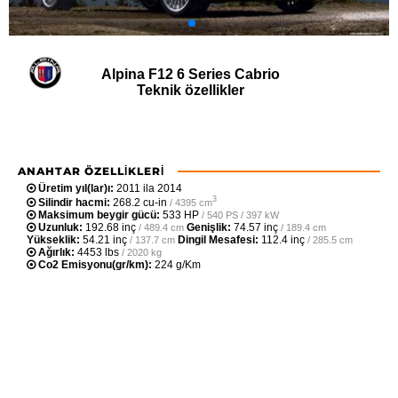
Alpina F12 6 Series Cabrio
Teknik özellikler
ANAHTAR ÖZELLIKLERI
Üretim yıl(lar)ı:
2011 ila 2014
3
Silindir hacmi:
268.2 cu-in
/ 4395 cm
Maksimum beygir gücü:
533 HP
/ 540 PS / 397 kW
Uzunluk:
192.68 inç
Genişlik:
74.57 inç
/ 489.4 cm
/ 189.4 cm
Yükseklik:
54.21 inç
Dingil Mesafesi:
112.4 inç
/ 137.7 cm
/ 285.5 cm
Ağırlık:
4453 lbs
/ 2020 kg
Co2 Emisyonu(gr/km):
224 g/Km