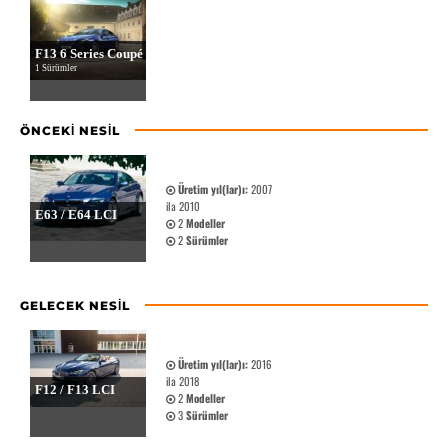
F13 6 Series Coupé
1 Sürümler
ÖNCEKI NESIL
Üretim yıl(lar)ı:
2007
ila 2010
E63 / E64 LCI
2
Modeller
2
Sürümler
GELECEK NESIL
Üretim yıl(lar)ı:
2016
ila 2018
F12 / F13 LCI
2
Modeller
3
Sürümler