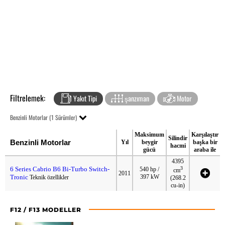
Filtrelemek:
Yakıt Tipi
şanzıman
Motor
Benzinli Motorlar (1 Sürümler)
Maksimum
Karşılaştır
Silindir
Benzinli Motorlar
Yıl
beygir
başka bir
hacmi
gücü
araba ile
4395
6 Series Cabrio B6 Bi-Turbo Switch-
3
540 hp /
cm
2011
Tronic
397 kW
Teknik özellikler
(268.2
cu-in)
F12 / F13 MODELLER