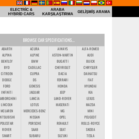
ELECTRIC &
ARABA
GELIŞMIŞ ARAMA
HYBRID CARS
KARŞILAŞTIRMA
BROWSE CAR SPECIFICATIONS...
ABARTH
ACURA
AIWAYS
ALFA-ROMEO
ALPINA
ALPINE
ASTON-MARTIN
AUDI
BENTLEY
BMW
BUGATTI
BUICK
BYD
CADILLAC
CHEVROLET
CHRYSLER
CITROEN
CUPRA
DACIA
DAIHATSU
DODGE
DS
FERRARI
FIAT
FORD
GENESIS
HONDA
HYUNDAI
INFINITI
JAGUAR
JEEP
KIA
AMBORGHINI
LANCIA
LAND-ROVER
LEXUS
LINCOLN
LOTUS
MASERATI
MAZDA
MCLAREN
MERCEDES-BENZ
MG
MINI
MITSUBISHI
NISSAN
OPEL
PEUGEOT
POLESTAR
PORSCHE
RENAULT
ROLLS-ROYCE
ROVER
SAAB
SEAT
SKODA
SMART
SUBARU
SUZUKI
TESLA