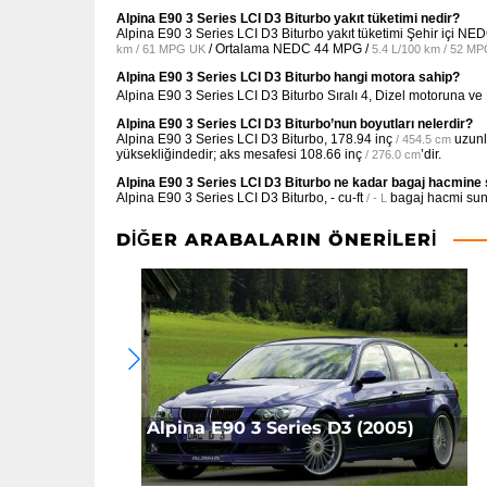
Alpina E90 3 Series LCI D3 Biturbo yakıt tüketimi nedir?
Alpina E90 3 Series LCI D3 Biturbo yakıt tüketimi Şehir içi NE
/ Ortalama NEDC
44 MPG /
km / 61 MPG UK
5.4 L/100 km / 52 M
Alpina E90 3 Series LCI D3 Biturbo hangi motora sahip?
Alpina E90 3 Series LCI D3 Biturbo Sıralı 4, Dizel motoruna v
Alpina E90 3 Series LCI D3 Biturbo’nun boyutları nelerdir?
Alpina E90 3 Series LCI D3 Biturbo,
178.94 inç
uzun
/ 454.5 cm
yüksekliğindedir; aks mesafesi
108.66 inç
’dir.
/ 276.0 cm
Alpina E90 3 Series LCI D3 Biturbo ne kadar bagaj hacmine 
Alpina E90 3 Series LCI D3 Biturbo,
- cu-ft
bagaj hacmi sun
/ - L
DIĞER ARABALARIN ÖNERILERI
Alpina E90 3 Series D3 (2005)