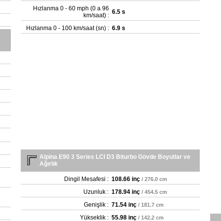
Hızlanma 0 - 60 mph (0 a 96
6.5 s
km/saat) :
Hızlanma 0 - 100 km/saat (sn) :
6.9 s
Alpina E90 3 Series LCI D3 Biturbo Gövde Boyutlar ve
Ağırlık
Dingil Mesafesi :
108.66 inç
/ 276.0 cm
Uzunluk :
178.94 inç
/ 454.5 cm
Genişlik :
71.54 inç
/ 181.7 cm
Yükseklik :
55.98 inç
/ 142.2 cm