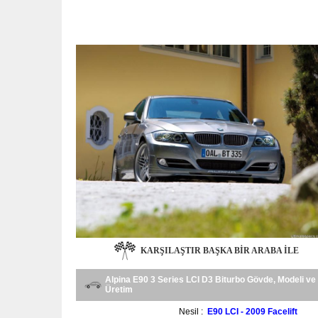
KARŞILAŞTIR BAŞKA BIR ARABA ILE
Alpina E90 3 Series LCI D3 Biturbo Gövde, Modeli ve
Üretim
Nesil :
E90 LCI - 2009 Facelift