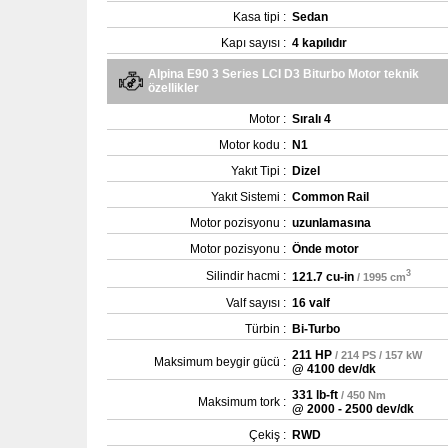
Kasa tipi :
Sedan
Kapı sayısı :
4 kapılıdır
Alpina E90 3 Series LCI D3 Biturbo Motor teknik
özellikler
Motor :
Sıralı 4
Motor kodu :
N1
Yakıt Tipi :
Dizel
Yakıt Sistemi :
Common Rail
Motor pozisyonu :
uzunlamasına
Motor pozisyonu :
Önde motor
3
Silindir hacmi :
121.7 cu-in
/ 1995 cm
Valf sayısı :
16 valf
Türbin :
Bi-Turbo
211 HP
/ 214 PS / 157 kW
Maksimum beygir gücü :
@ 4100 dev/dk
331 lb-ft
/ 450 Nm
Maksimum tork :
@ 2000 - 2500 dev/dk
Çekiş :
RWD