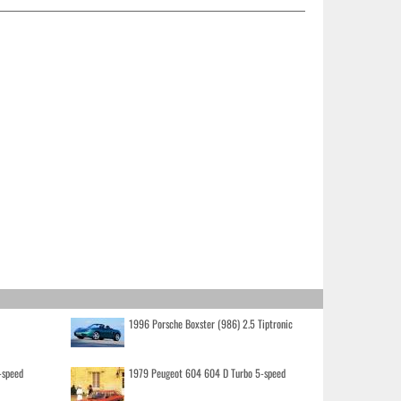
1996 Porsche Boxster (986) 2.5 Tiptronic
-speed
1979 Peugeot 604 604 D Turbo 5-speed