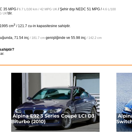
DC
35 MPG /
/ Şehir dışı NEDC
51 MPG /
6.7 L/100 km / 42 MPG UK
4.6 L/100
'dir.
PG UK
3
e 1995 cm
/ 121.7 cu-in kapasitesine sahiptir.
luğunda,
71.54 inç
genişliğinde ve
55.98 inç
/ 181.7 cm
/ 142.2 cm
sahiptir?
ar.
Alpina E92 3 Series Coupé LCI D3
Alpin
Biturbo (2010)
Switch