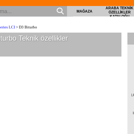
ARABA TEKNIK
MAĞAZA
ÖZELLIKLER
KATALOĞU
eries LCI
> D3 Biturbo
iturbo
Teknik özellikler
L