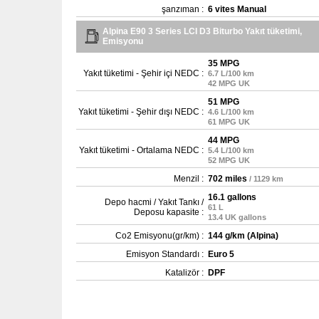
şanzıman :
6 vites Manual
Alpina E90 3 Series LCI D3 Biturbo Yakıt tüketimi,
Emisyonu
35 MPG
Yakıt tüketimi - Şehir içi NEDC :
6.7 L/100 km
42 MPG UK
51 MPG
Yakıt tüketimi - Şehir dışı NEDC :
4.6 L/100 km
61 MPG UK
44 MPG
Yakıt tüketimi - Ortalama NEDC :
5.4 L/100 km
52 MPG UK
Menzil :
702 miles
/ 1129 km
16.1 gallons
Depo hacmi / Yakıt Tankı /
61 L
Deposu kapasite :
13.4 UK gallons
Co2 Emisyonu(gr/km) :
144 g/km (Alpina)
Emisyon Standardı :
Euro 5
Katalizör :
DPF