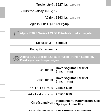
Treyler yükü :
3527 lbs
/ 1600 kg
Sürükleme katsayısı (Cx) :
-
Ağırlık :
3263 lbs
/ 1480 kg
Ağırlık / Güç ilişki :
6.9 kg/hp
Alpina E90 3 Series LCI D3 Biturbo İç mekan ölçüleri
Koltuk sayısı :
5 koltuk
Bagaj Kapasitesi :
-
Alpina E90 3 Series LCI D3 Biturbo Frenler, Lastikler,
Direksiyon ve Süspansiyon
Hava soğutmalı diskler
Ön frenler :
(
- inç
)
/ - mm
Hava soğutmalı diskler
Arka frenler :
(
- inç
)
/ - mm
Ön Lastik boyutu :
235/35 R19
Arka Lastik boyutu :
265/30 R19
Independent. MacPherson. Coil
Ön süspansiyon :
Springs. Anti-roll bar.
Arka süspansiyon :
Coil Springs. Anti-roll bar.