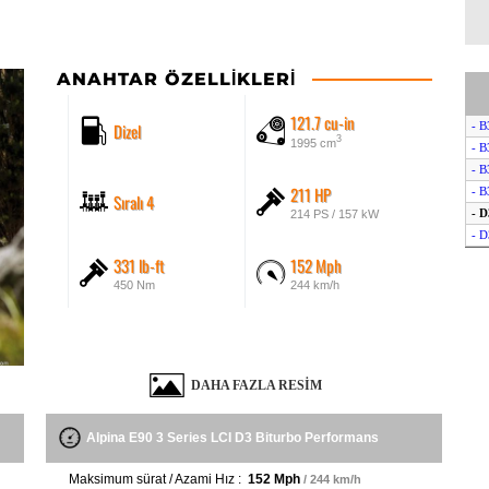
ANAHTAR ÖZELLIKLERI
121.7 cu-in
Dizel
- B
3
1995 cm
- B
- B
211 HP
- B
Sıralı 4
- D
214 PS / 157 kW
- D
331 lb-ft
152 Mph
450 Nm
244 km/h
DAHA FAZLA RESIM
Alpina E90 3 Series LCI D3 Biturbo Performans
Maksimum sürat / Azami Hız :
152 Mph
/ 244 km/h