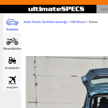
Araba Teknik Özellikler Kataloğu
>
ARI Motors
> Soleno
Arabalar
Motosikletler
Traktörler
Hava
araçları