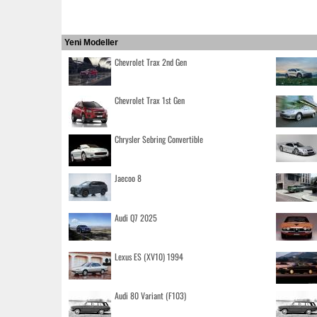
Yeni Modeller
Chevrolet Trax 2nd Gen
Chevrolet Trax 1st Gen
Chrysler Sebring Convertible
Jaecoo 8
Audi Q7 2025
Lexus ES (XV10) 1994
Audi 80 Variant (F103)