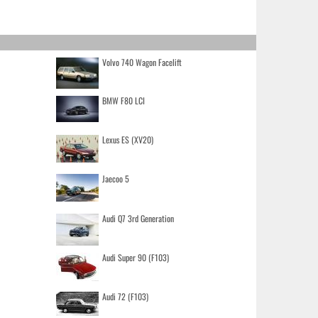
Volvo 740 Wagon Facelift
BMW F80 LCI
Lexus ES (XV20)
Jaecoo 5
Audi Q7 3rd Generation
Audi Super 90 (F103)
Audi 72 (F103)