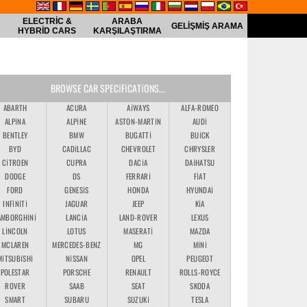
ELECTRIC &
ARABA
GELIŞMIŞ ARAMA
HYBRID CARS
KARŞILAŞTIRMA
BROWSE CAR SPECIFICATIONS...
ABARTH
ACURA
AIWAYS
ALFA-ROMEO
ALPINA
ALPINE
ASTON-MARTIN
AUDI
BENTLEY
BMW
BUGATTI
BUICK
BYD
CADILLAC
CHEVROLET
CHRYSLER
CITROEN
CUPRA
DACIA
DAIHATSU
DODGE
DS
FERRARI
FIAT
FORD
GENESIS
HONDA
HYUNDAI
INFINITI
JAGUAR
JEEP
KIA
AMBORGHINI
LANCIA
LAND-ROVER
LEXUS
LINCOLN
LOTUS
MASERATI
MAZDA
MCLAREN
MERCEDES-BENZ
MG
MINI
MITSUBISHI
NISSAN
OPEL
PEUGEOT
POLESTAR
PORSCHE
RENAULT
ROLLS-ROYCE
ROVER
SAAB
SEAT
SKODA
SMART
SUBARU
SUZUKI
TESLA