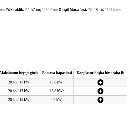
Yükseklik:
64.57 inç
Dingil Mesafesi:
75.98 inç
 cm
/ 164.0 cm
/ 193.0 cm
Maksimum beygir gücü
Batarya kapasitesi
Karşılaştır başka bir araba ile
20 hp / 15 kW
13.8 kWh
20 hp / 15 kW
16.8 kWh
20 hp / 15 kW
9.2 kWh