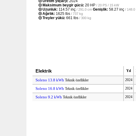
Üretim yıl(lar)ı:
2024
Maksimum beygir gücü:
20 HP
/ 20 PS / 15 kW
Uzunluk:
114.57 inç
Genişlik:
58.27 inç
/ 291.0 cm
/ 148.0
Ağırlık:
1625 lbs
/ 737 kg
Treyler yükü:
661 lbs
/ 300 kg
Elektrik
Yıl
Soleno 13.8 kWh
2024
Teknik özellikler
Soleno 16.8 kWh
2024
Teknik özellikler
Soleno 9.2 kWh
2024
Teknik özellikler