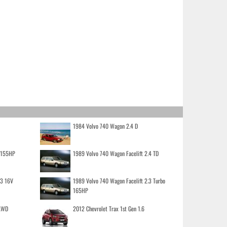
1984 Volvo 740 Wagon 2.4 D
o 155HP
1989 Volvo 740 Wagon Facelift 2.4 TD
.3 16V
1989 Volvo 740 Wagon Facelift 2.3 Turbo
165HP
 AWD
2012 Chevrolet Trax 1st Gen 1.6