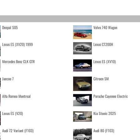
Deepal S05
Volvo 740 Wagon
Lexus ES (XV20) 1999
Lexus CT200H
Mercedes Benz CLK GTR
Lexus ES (XV10)
Jaecoo 7
Citroen SM
Alfa Romeo Montreal
Porsche Cayenne Electric
Lexus ES (V20)
Kia Stonic 2025
Audi 72 Variant (F103)
Audi 80 (F103)