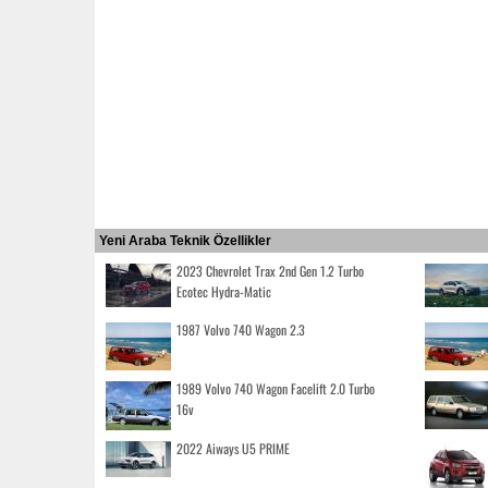
Yeni Araba Teknik Özellikler
2023 Chevrolet Trax 2nd Gen 1.2 Turbo
Ecotec Hydra-Matic
1987 Volvo 740 Wagon 2.3
1989 Volvo 740 Wagon Facelift 2.0 Turbo
16v
2022 Aiways U5 PRIME