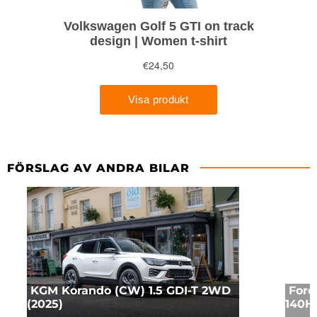
FÖRSLAG AV ANDRA BILAR
KGM Korando (CW) 1.5 GDI-T 2WD
Ford
(2025)
140H