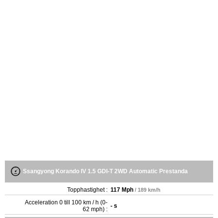
Ssangyong Korando IV 1.5 GDI-T 2WD Automatic Prestanda
Topphastighet :
117 Mph
/ 189 km/h
Acceleration 0 till 100 km / h (0-
- s
62 mph) :