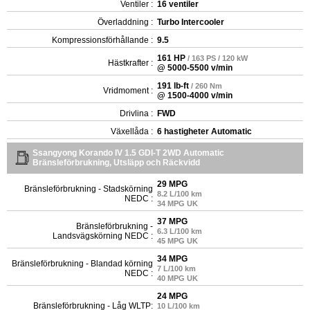
Ventiler :
16 ventiler
Överladdning :
Turbo Intercooler
Kompressionsförhållande :
9.5
161 HP
/ 163 PS / 120 kW
Hästkrafter :
@ 5000-5500 v/min
191 lb-ft
/ 260 Nm
Vridmoment :
@ 1500-4000 v/min
Drivlina :
FWD
Växellåda :
6 hastigheter Automatic
Ssangyong Korando IV 1.5 GDI-T 2WD Automatic
Bränsleförbrukning, Utsläpp och Räckvidd
29 MPG
Bränsleförbrukning - Stadskörning
8.2 L/100 km
NEDC :
34 MPG UK
37 MPG
Bränsleförbrukning -
6.3 L/100 km
Landsvägskörning NEDC :
45 MPG UK
34 MPG
Bränsleförbrukning - Blandad körning
7 L/100 km
NEDC :
40 MPG UK
24 MPG
Bränsleförbrukning - Låg WLTP:
10 L/100 km