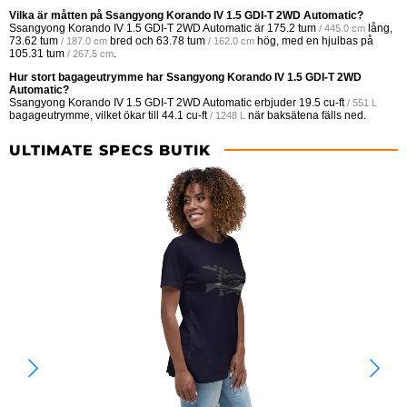
Vilka är måtten på Ssangyong Korando IV 1.5 GDI-T 2WD Automatic?
Ssangyong Korando IV 1.5 GDI-T 2WD Automatic är
175.2 tum
lång,
/ 445.0 cm
73.62 tum
bred och
63.78 tum
hög, med en hjulbas på
/ 187.0 cm
/ 162.0 cm
105.31 tum
.
/ 267.5 cm
Hur stort bagageutrymme har Ssangyong Korando IV 1.5 GDI-T 2WD
Automatic?
Ssangyong Korando IV 1.5 GDI-T 2WD Automatic erbjuder
19.5 cu-ft
/ 551 L
bagageutrymme, vilket ökar till
44.1 cu-ft
när baksätena fälls ned.
/ 1248 L
ULTIMATE SPECS BUTIK