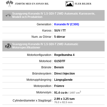
JÄMFÖR MED EN ANNAN BIL
FLER BILDER
Ssangyong Korando IV 1.5 GDI-T 2WD Automatic Karosserie,
Modell och Produktion
Generation :
Korando IV (C300)
Kaross :
SUV / TT
Num. av Dörrar :
5 dörrar
Ssangyong Korando IV 1.5 GDI-T 2WD Automatic
Motorspecifikationer
Motorkonfiguration :
Regelbundna 4
Motorkod :
G15DTF
Bränsle :
Bensin
Bränslesystem :
Direct Injection
Motorupphängning :
Längsgående
Motorposition :
Främre
3
Motorvolym :
91.4 cu-in
/ 1497 cm
2.99 x 3.25 tum
Cylinderdiameter x Slaglängd :
76.0 x 82.5 mm