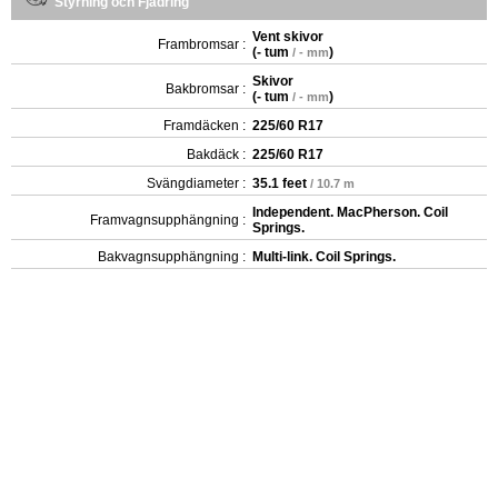
Styrning och Fjädring
Vent skivor
Frambromsar :
(
- tum
)
/ - mm
Skivor
Bakbromsar :
(
- tum
)
/ - mm
Framdäcken :
225/60 R17
Bakdäck :
225/60 R17
Svängdiameter :
35.1 feet
/ 10.7 m
Independent. MacPherson. Coil
Framvagnsupphängning :
Springs.
Bakvagnsupphängning :
Multi-link. Coil Springs.