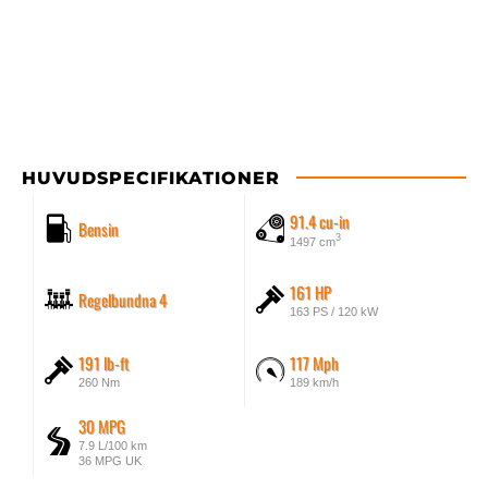
HUVUDSPECIFIKATIONER
91.4 cu-in
Bensin
3
1497 cm
161 HP
Regelbundna 4
163 PS / 120 kW
191 lb-ft
117 Mph
260 Nm
189 km/h
30 MPG
7.9 L/100 km
36 MPG UK