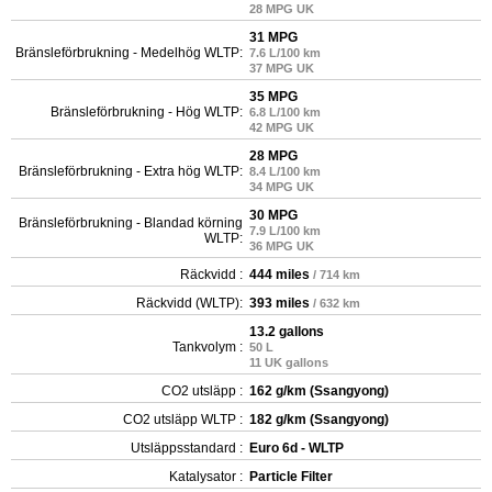
28 MPG UK
31 MPG
Bränsleförbrukning - Medelhög WLTP:
7.6 L/100 km
37 MPG UK
35 MPG
Bränsleförbrukning - Hög WLTP:
6.8 L/100 km
42 MPG UK
28 MPG
Bränsleförbrukning - Extra hög WLTP:
8.4 L/100 km
34 MPG UK
30 MPG
Bränsleförbrukning - Blandad körning
7.9 L/100 km
WLTP:
36 MPG UK
Räckvidd :
444 miles
/ 714 km
Räckvidd (WLTP):
393 miles
/ 632 km
13.2 gallons
Tankvolym :
50 L
11 UK gallons
CO2 utsläpp :
162 g/km (Ssangyong)
CO2 utsläpp WLTP :
182 g/km (Ssangyong)
Utsläppsstandard :
Euro 6d - WLTP
Katalysator :
Particle Filter