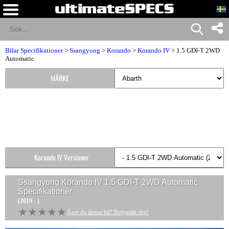
Bilar Specifikationer
>
Ssangyong
>
Korando
>
Korando IV
> 1.5 GDI-T 2WD
Automatic
MÄRKE
Korando IV Versioner
Ssangyong Korando IV 1.5 GDI-T 2WD Automatic
Specifikationer
(2019 - )
★★★★★
★★★★★
Äger du denna bil? Betygsätt den!