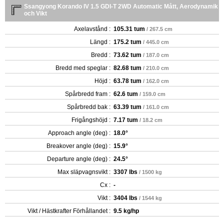
Ssangyong Korando IV 1.5 GDI-T 2WD Automatic Mått, Aerodynamik
och Vikt
Axelavstånd :
105.31 tum
/ 267.5 cm
Längd :
175.2 tum
/ 445.0 cm
Bredd :
73.62 tum
/ 187.0 cm
Bredd med speglar :
82.68 tum
/ 210.0 cm
Höjd :
63.78 tum
/ 162.0 cm
Spårbredd fram :
62.6 tum
/ 159.0 cm
Spårbredd bak :
63.39 tum
/ 161.0 cm
Frigångshöjd :
7.17 tum
/ 18.2 cm
Approach angle (deg) :
18.0°
Breakover angle (deg) :
15.9°
Departure angle (deg) :
24.5°
Max släpvagnsvikt :
3307 lbs
/ 1500 kg
Cx :
-
Vikt :
3404 lbs
/ 1544 kg
Vikt / Hästkrafter Förhållandet :
9.5 kg/hp