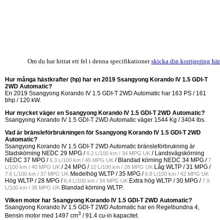
Om du har hittat ett fel i denna specifikationer
skicka din korrigering här
Hur många hästkrafter (hp) har en 2019 Ssangyong Korando IV 1.5 GDI-T
2WD Automatic?
En 2019 Ssangyong Korando IV 1.5 GDI-T 2WD Automatic har 163 PS / 161
bhp / 120 kW.
Hur mycket väger en Ssangyong Korando IV 1.5 GDI-T 2WD Automatic?
Ssangyong Korando IV 1.5 GDI-T 2WD Automatic väger 1544 Kg / 3404 lbs.
Vad är bränsleförbrukningen för Ssangyong Korando IV 1.5 GDI-T 2WD
Automatic?
Ssangyong Korando IV 1.5 GDI-T 2WD Automatic bränsleförbrukning är
Stadskörning NEDC
29 MPG /
/ Landsvägskörning
8.2 L/100 km / 34 MPG UK
NEDC
37 MPG /
/ Blandad körning NEDC
34 MPG /
6.3 L/100 km / 45 MPG UK
7
/
24 MPG /
Låg WLTP /
31 MPG /
L/100 km / 40 MPG UK
10 L/100 km / 28 MPG UK
Medelhög WLTP /
35 MPG /
7.6 L/100 km / 37 MPG UK
6.8 L/100 km / 42 MPG UK
Hög WLTP /
28 MPG /
Extra hög WLTP /
30 MPG /
8.4 L/100 km / 34 MPG UK
7.9
Blandad körning WLTP.
L/100 km / 36 MPG UK
Vilken motor har Ssangyong Korando IV 1.5 GDI-T 2WD Automatic?
Ssangyong Korando IV 1.5 GDI-T 2WD Automatic har en Regelbundna 4,
3
Bensin motor med 1497 cm
/ 91.4 cu-in kapacitet.