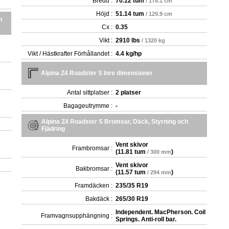
Bredd :
70.12 tum
/ 178.1 cm
Höjd :
51.14 tum
/ 129.9 cm
h
Cx :
0.35
Vikt :
2910 lbs
/ 1320 kg
Vikt / Hästkrafter Förhållandet :
4.4 kg/hp
Alpina Z4 Roadster S Inre dimensioner
Antal sittplatser :
2 platser
Bagageutrymme :
-
Alpina Z4 Roadster S Bromsar, Däck, Styrning och
Fjädring
Vent skivor
Frambromsar :
(
11.81 tum
)
/ 300 mm
Vent skivor
Bakbromsar :
(
11.57 tum
)
/ 294 mm
Framdäcken :
235/35 R19
Bakdäck :
265/30 R19
Independent. MacPherson. Coil
Framvagnsupphängning :
Springs. Anti-roll bar.