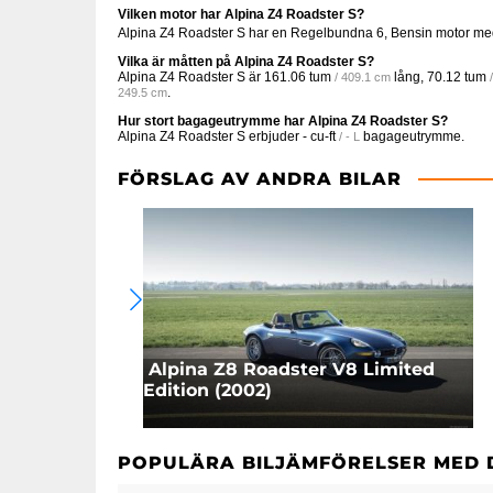
Vilken motor har Alpina Z4 Roadster S?
Alpina Z4 Roadster S har en Regelbundna 6, Bensin motor m
Vilka är måtten på Alpina Z4 Roadster S?
Alpina Z4 Roadster S är
161.06 tum
lång,
70.12 tum
/ 409.1 cm
.
249.5 cm
Hur stort bagageutrymme har Alpina Z4 Roadster S?
Alpina Z4 Roadster S erbjuder
- cu-ft
bagageutrymme.
/ - L
FÖRSLAG AV ANDRA BILAR
Alpina Z8 Roadster V8 Limited
Edition (2002)
POPULÄRA BILJÄMFÖRELSER MED 