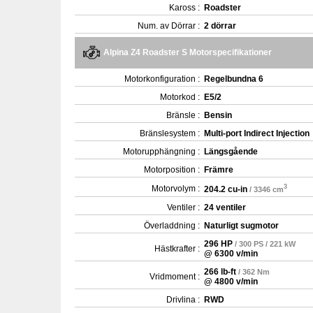
Kaross :
Roadster
Num. av Dörrar :
2 dörrar
Alpina Z4 Roadster S Motorspecifikationer
Motorkonfiguration :
Regelbundna 6
Motorkod :
E5/2
Bränsle :
Bensin
Bränslesystem :
Multi-port Indirect Injection
Motorupphängning :
Längsgående
Motorposition :
Främre
3
Motorvolym :
204.2 cu-in
/ 3346 cm
Ventiler :
24 ventiler
Överladdning :
Naturligt sugmotor
296 HP
/ 300 PS / 221 kW
Hästkrafter :
@ 6300 v/min
266 lb-ft
/ 362 Nm
Vridmoment :
@ 4800 v/min
Drivlina :
RWD