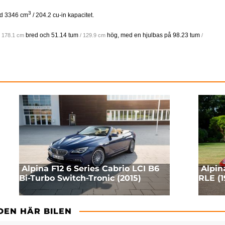
3
ed 3346 cm
/ 204.2 cu-in kapacitet.
bred och
51.14 tum
hög, med en hjulbas på
98.23 tum
/ 178.1 cm
/ 129.9 cm
/
Alpina F12 6 Series Cabrio LCI B6
Alpin
Bi-Turbo Switch-Tronic (2015)
RLE (1
DEN HÄR BILEN