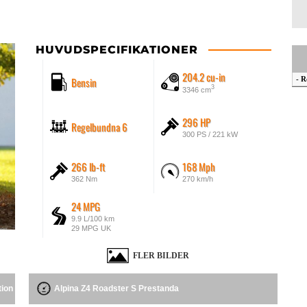
HUVUDSPECIFIKATIONER
204.2 cu-in
Bensin
- R
3
3346 cm
296 HP
Regelbundna 6
300 PS / 221 kW
266 lb-ft
168 Mph
362 Nm
270 km/h
24 MPG
9.9 L/100 km
29 MPG UK
FLER BILDER
tion
Alpina Z4 Roadster S Prestanda