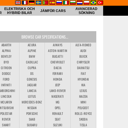
ELEKTRISKA OCH
AVANCERAD
JÄMFÖR CARS
R
HYBRID BILAR
SÖKNING
BROWSE CAR SPECIFICATIONS...
ABARTH
ACURA
AIWAYS
ALFA-ROMEO
ALPINA
ALPINE
ASTON-MARTIN
AUDI
BENTLEY
BMW
BUGATTI
BUICK
BYD
CADILLAC
CHEVROLET
CHRYSLER
CITROEN
CUPRA
DACIA
DAIHATSU
DODGE
DS
FERRARI
FIAT
FORD
GENESIS
HONDA
HYUNDAI
INFINITI
JAGUAR
JEEP
KIA
AMBORGHINI
LANCIA
LAND-ROVER
LEXUS
LINCOLN
LOTUS
MASERATI
MAZDA
MCLAREN
MERCEDES-BENZ
MG
MINI
MITSUBISHI
NISSAN
OPEL
PEUGEOT
POLESTAR
PORSCHE
RENAULT
ROLLS-ROYCE
ROVER
SAAB
SEAT
SKODA
SMART
SUBARU
SUZUKI
TESLA