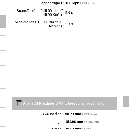
Topphastighet :
168 Mph
/ 270 km/h
Bromsförmåga 0 till 60 mph (0
5.0 s
till 96 Km/h) :
Acceleration 0 till 100 km / h (0-
5.3 s
62 mph) :
Alpina Z4 Roadster S Mått, Aerodynamik och Vikt
Axelavstånd :
98.23 tum
/ 249.5 cm
Längd :
161.06 tum
/ 409.1 cm