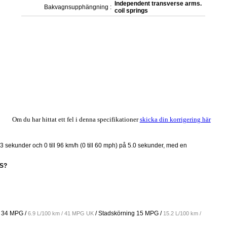
Independent transverse arms.
Bakvagnsupphängning :
coil springs
Om du har hittat ett fel i denna specifikationer
skicka din korrigering här
.3 sekunder och 0 till 96 km/h (0 till 60 mph) på 5.0 sekunder, med en
 S?
g
34 MPG /
/ Stadskörning
15 MPG /
6.9 L/100 km / 41 MPG UK
15.2 L/100 km /