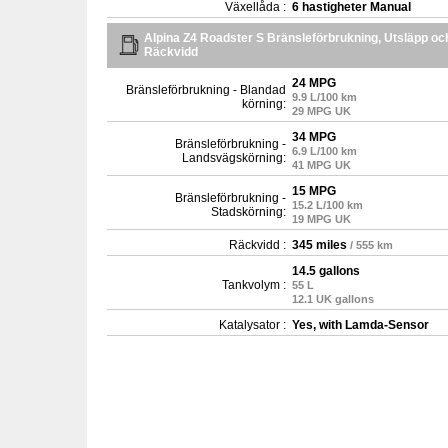
Växellåda :
6 hastigheter Manual
Alpina Z4 Roadster S Bränsleförbrukning, Utsläpp oc
Räckvidd
24 MPG
Bränsleförbrukning - Blandad
9.9 L/100 km
körning:
29 MPG UK
34 MPG
Bränsleförbrukning -
6.9 L/100 km
Landsvägskörning:
41 MPG UK
15 MPG
Bränsleförbrukning -
15.2 L/100 km
Stadskörning:
19 MPG UK
Räckvidd :
345 miles
/ 555 km
14.5 gallons
Tankvolym :
55 L
12.1 UK gallons
Katalysator :
Yes, with Lamda-Sensor