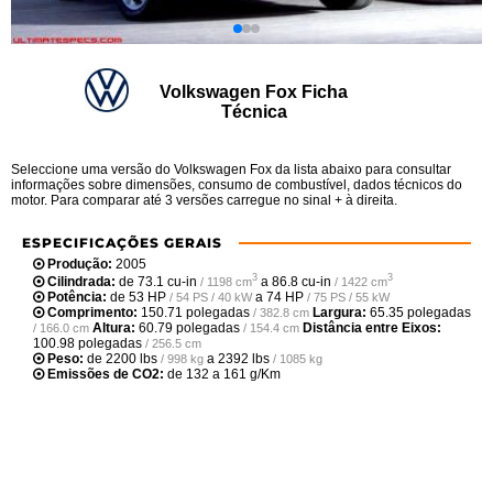
Volkswagen Fox Ficha
Técnica
Seleccione uma versão do Volkswagen Fox da lista abaixo para consultar
informações sobre dimensões, consumo de combustível, dados técnicos do
motor. Para comparar até 3 versões carregue no sinal + à direita.
ESPECIFICAÇÕES GERAIS
Produção:
2005
3
3
Cilindrada:
de
73.1 cu-in
a
86.8 cu-in
/ 1198 cm
/ 1422 cm
Potência:
de
53 HP
a
74 HP
/ 54 PS / 40 kW
/ 75 PS / 55 kW
Comprimento:
150.71 polegadas
Largura:
65.35 polegadas
/ 382.8 cm
Altura:
60.79 polegadas
Distância entre Eixos:
/ 166.0 cm
/ 154.4 cm
100.98 polegadas
/ 256.5 cm
Peso:
de
2200 lbs
a
2392 lbs
/ 998 kg
/ 1085 kg
Emissões de CO2:
de 132 a 161 g/Km