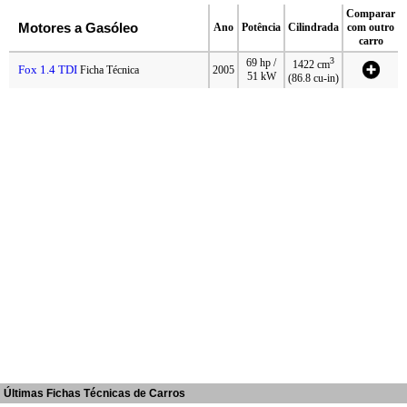
Comparar
Motores a Gasóleo
Ano
Potência
Cilindrada
com outro
carro
3
69 hp /
1422 cm
Fox 1.4 TDI
Ficha Técnica
2005
51 kW
(86.8 cu-in)
Últimas Fichas Técnicas de Carros