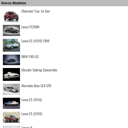
Novos Modelos
Chevrolet Trax 1st Gen
Lexus CT200H
Lexus ES (XV20) 1999
BMW F80 LCI
Chrysler Sebring Convertible
Mercedes Benz CLK GTR
Lexus ES (XV10)
Lexus ES (XV20)
Jaecoo 8