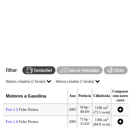
Filtrar:
Combustível
Caixa de Velocidades
Motor
Motores a Gasolina (2 Versões)
Motores a Gasóleo (1 Versões)
Comparar
Motores a Gasolina
Ano
Potência
Cilindrada
com outro
carro
3
54 hp /
1198 cm
Fox 1.2
Ficha Técnica
2005
40 kW
(73.1 cu-in)
3
75 hp /
1390 cm
Fox 1.4
Ficha Técnica
2005
55 kW
(84.8 cu-in)