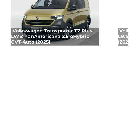
Volkswagen Transporter T7 Plus
Volk
LWB PanAmericana 2.5 eHybrid
LWB 
CVT-Auto (2025)
(2025