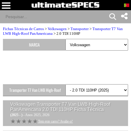
Fichas Técnicas de Carros
>
Volkswagen
>
Transporter
>
Transporter T7 Van
LWB High-Roof PanAmericana
> 2.0 TDI 110HP
MARCA
Transporter T7 Van LWB High-Roof
PanAmericana Versões
Volkswagen Transporter T7 Van LWB High-Roof
PanAmericana 2.0 TDI 110HP
Ficha Técnica
(2025 - )
- Anos 2025, 2026
★★★★★
★★★★★
Tem este carro? Avalie-o!