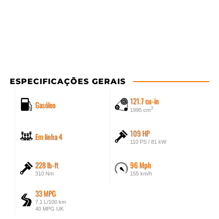
ESPECIFICAÇÕES GERAIS
121.7 cu-in
Gasóleo
3
1995 cm
109 HP
Em linha 4
110 PS / 81 kW
228 lb-ft
96 Mph
310 Nm
155 km/h
33 MPG
7.1 L/100 km
40 MPG UK