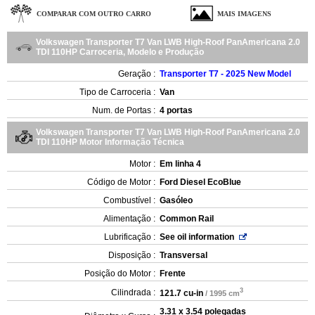
COMPARAR COM OUTRO CARRO
MAIS IMAGENS
Volkswagen Transporter T7 Van LWB High-Roof PanAmericana 2.0
TDI 110HP Carroceria, Modelo e Produção
Geração :
Transporter T7 - 2025 New Model
Tipo de Carroceria :
Van
Num. de Portas :
4 portas
Volkswagen Transporter T7 Van LWB High-Roof PanAmericana 2.0
TDI 110HP Motor Informação Técnica
Motor :
Em linha 4
Código de Motor :
Ford Diesel EcoBlue
Combustível :
Gasóleo
Alimentação :
Common Rail
Lubrificação :
See oil information
Disposição :
Transversal
Posição do Motor :
Frente
3
Cilindrada :
121.7 cu-in
/ 1995 cm
3.31 x 3.54 polegadas