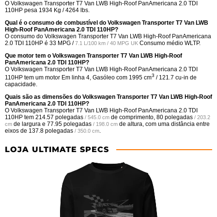
O Volkswagen Transporter T7 Van LWB High-Roof PanAmericana 2.0 TDI
110HP pesa 1934 Kg / 4264 lbs.
Qual é o consumo de combustível do Volkswagen Transporter T7 Van LWB
High-Roof PanAmericana 2.0 TDI 110HP?
O consumo do Volkswagen Transporter T7 Van LWB High-Roof PanAmericana
2.0 TDI 110HP é
33 MPG /
Consumo médio WLTP.
7.1 L/100 km / 40 MPG UK
Que motor tem o Volkswagen Transporter T7 Van LWB High-Roof
PanAmericana 2.0 TDI 110HP?
O Volkswagen Transporter T7 Van LWB High-Roof PanAmericana 2.0 TDI
3
110HP tem um motor Em linha 4, Gasóleo com 1995 cm
/ 121.7 cu-in de
capacidade.
Quais são as dimensões do Volkswagen Transporter T7 Van LWB High-Roof
PanAmericana 2.0 TDI 110HP?
O Volkswagen Transporter T7 Van LWB High-Roof PanAmericana 2.0 TDI
110HP tem
214.57 polegadas
de comprimento,
80 polegadas
/ 545.0 cm
/ 203.2
de largura e
77.95 polegadas
de altura, com uma distância entre
cm
/ 198.0 cm
eixos de
137.8 polegadas
.
/ 350.0 cm
LOJA ULTIMATE SPECS