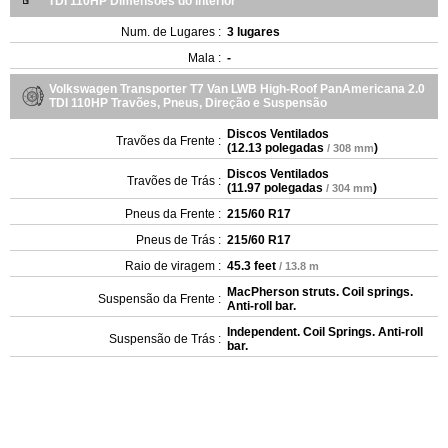
TDI 110HP Dimensões do interior
Num. de Lugares :
3 lugares
Mala :
-
Volkswagen Transporter T7 Van LWB High-Roof PanAmericana 2.0
TDI 110HP Travões, Pneus, Direção e Suspensão
Discos Ventilados
Travões da Frente :
(
12.13 polegadas
)
/ 308 mm
Discos Ventilados
Travões de Trás :
(
11.97 polegadas
)
/ 304 mm
Pneus da Frente :
215/60 R17
Pneus de Trás :
215/60 R17
Raio de viragem :
45.3 feet
/ 13.8 m
MacPherson struts. Coil springs.
Suspensão da Frente :
Anti-roll bar.
Independent. Coil Springs. Anti-roll
Suspensão de Trás :
bar.