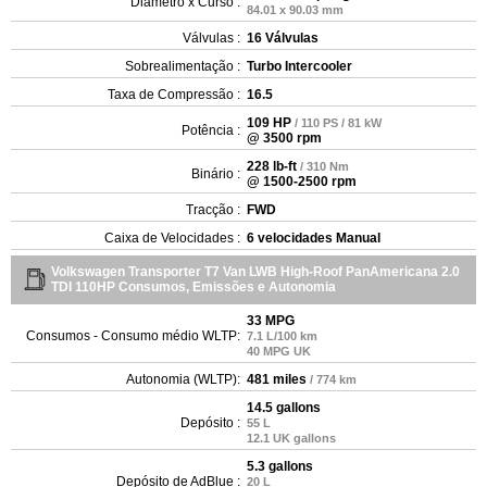
Diâmetro x Curso :
84.01 x 90.03 mm
Válvulas :
16 Válvulas
Sobrealimentação :
Turbo Intercooler
Taxa de Compressão :
16.5
109 HP
/ 110 PS / 81 kW
Potência :
@ 3500 rpm
228 lb-ft
/ 310 Nm
Binário :
@ 1500-2500 rpm
Tracção :
FWD
Caixa de Velocidades :
6 velocidades Manual
Volkswagen Transporter T7 Van LWB High-Roof PanAmericana 2.0
TDI 110HP Consumos, Emissões e Autonomia
33 MPG
Consumos - Consumo médio WLTP:
7.1 L/100 km
40 MPG UK
Autonomia (WLTP):
481 miles
/ 774 km
14.5 gallons
Depósito :
55 L
12.1 UK gallons
5.3 gallons
Depósito de AdBlue :
20 L