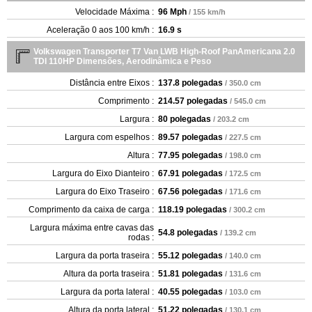
Velocidade Máxima :
96 Mph
/ 155 km/h
Aceleração 0 aos 100 km/h :
16.9 s
Volkswagen Transporter T7 Van LWB High-Roof PanAmericana 2.0
TDI 110HP Dimensões, Aerodinâmica e Peso
Distância entre Eixos :
137.8 polegadas
/ 350.0 cm
Comprimento :
214.57 polegadas
/ 545.0 cm
Largura :
80 polegadas
/ 203.2 cm
Largura com espelhos :
89.57 polegadas
/ 227.5 cm
Altura :
77.95 polegadas
/ 198.0 cm
Largura do Eixo Dianteiro :
67.91 polegadas
/ 172.5 cm
Largura do Eixo Traseiro :
67.56 polegadas
/ 171.6 cm
Comprimento da caixa de carga :
118.19 polegadas
/ 300.2 cm
Largura máxima entre cavas das
54.8 polegadas
/ 139.2 cm
rodas :
Largura da porta traseira :
55.12 polegadas
/ 140.0 cm
Altura da porta traseira :
51.81 polegadas
/ 131.6 cm
Largura da porta lateral :
40.55 polegadas
/ 103.0 cm
Altura da porta lateral :
51.22 polegadas
/ 130.1 cm