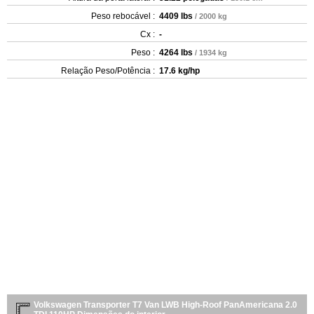
Peso rebocável :
4409 lbs
/ 2000 kg
Cx :
-
Peso :
4264 lbs
/ 1934 kg
Relação Peso/Potência :
17.6 kg/hp
Volkswagen Transporter T7 Van LWB High-Roof PanAmericana 2.0